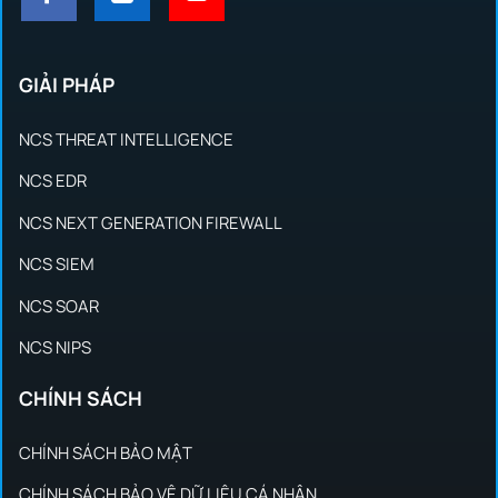
GIẢI PHÁP
NCS THREAT INTELLIGENCE
NCS EDR
NCS NEXT GENERATION FIREWALL
NCS SIEM
NCS SOAR
NCS NIPS
CHÍNH SÁCH
CHÍNH SÁCH BẢO MẬT
CHÍNH SÁCH BẢO VỆ DỮ LIỆU CÁ NHÂN