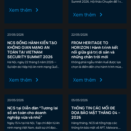
CVEs 1 CÁC MỐI ĐE DỌA…
Summit 2026, Hội thảo Chuyên đề 1 với
chủ đề “Bảo đảm an ninh dữ…
Xem thêm
Xem thêm
23/05/2026
22/05/2026
NCS ĐỒNG HÀNH KIẾN TẠO
FROM HERITAGE TO
KHÔNG GIAN MẠNG AN
HORIZON | Hành trình kết
TOÀN TẠI VIETNAM
nối giữa giá trị di sản và
SECURITY SUMMIT 2026
những chân trời mới
Hà Nội, ngày 22 tháng 5 năm 2026 —
Không phải ngẫu nhiên Huế được lựa
Sự kiện do Hiệp hội An ninh mạng Quốc
chọn là điểm đến cho hành trình mùa
gia phối…
hè năm nay của NCS.…
Xem thêm
Xem thêm
20/05/2026
05/05/2026
NCS tại Diễn đàn “Tương lai
THÔNG TIN CÁC MỐI ĐE
số an toàn cho doanh
DỌA BẢO MẬT THÁNG 04 –
nghiệp vừa và nhỏ”
2026
Ngày 15/4 tại Hà Nội, Tạp chí điện tử An
Hàng tháng, NCS sẽ tổng hợp các
ninh mạng Việt Nam, dưới sự chỉ đạo
thông tin bảo mật về APT, Malware,