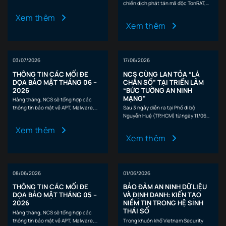
CVEs 1 CÁC MỐI ĐE DỌA…
chiến dịch phát tán mã độc TonRAT,
trong đó kẻ tấn công lợi dụng…
Xem thêm
Xem thêm
03/07/2026
17/06/2026
THÔNG TIN CÁC MỐI ĐE
NCS CÙNG LAN TỎA “LÁ
DỌA BẢO MẬT THÁNG 06 –
CHẮN SỐ” TẠI TRIỂN LÃM
2026
“BỨC TƯỜNG AN NINH
MẠNG”
Hàng tháng, NCS sẽ tổng hợp các
thông tin bảo mật về APT, Malware,
Sau 3 ngày diễn ra tại Phố đi bộ
CVEs 1 CÁC MỐI ĐE DỌA…
Nguyễn Huệ (TP.HCM) từ ngày 11/06
đến ngày 13/06, phân khu…
Xem thêm
Xem thêm
08/06/2026
01/06/2026
THÔNG TIN CÁC MỐI ĐE
BẢO ĐẢM AN NINH DỮ LIỆU
DỌA BẢO MẬT THÁNG 05 –
VÀ ĐỊNH DANH: KIẾN TẠO
2026
NIỀM TIN TRONG HỆ SINH
THÁI SỐ
Hàng tháng, NCS sẽ tổng hợp các
thông tin bảo mật về APT, Malware,
Trong khuôn khổ Vietnam Security