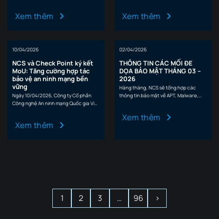
của Hiệp…
CVEs 1. CÁC MỐI ĐE DỌA…
Xem thêm
Xem thêm
10/04/2026
02/04/2026
NCS và Check Point ký kết
THÔNG TIN CÁC MỐI ĐE
MoU: Tăng cường hợp tác
DỌA BẢO MẬT THÁNG 03 –
bảo vệ an ninh mạng bền
2026
vững
Hàng tháng, NCS sẽ tổng hợp các
Ngày 10/04/2026, Công ty Cổ phần
thông tin bảo mật về APT, Malware,
Công nghệ An ninh mạng Quốc gia Việt
CVEs 1. CÁC MỐI ĐE DỌA…
Nam (NCS) và Check Point Software…
Xem thêm
Xem thêm
1
2
3
…
96
›