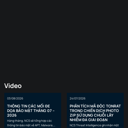
Video
03/08/2026
24/07/2026
THÔNG TIN CÁC MỐI ĐE
PHÂN TÍCH MÃ ĐỘC TONRAT
DỌA BẢO MẬT THÁNG 07 –
TRONG CHIẾN DỊCH PHOTO
2026
ZIP SỬ DỤNG CHUỖI LÂY
NHIỄM ĐA GIAI ĐOẠN
Hàng tháng, NCS sẽ tổng hợp các
thông tin bảo mật về APT, Malware,
NCS Threat Intelligence ghi nhận một