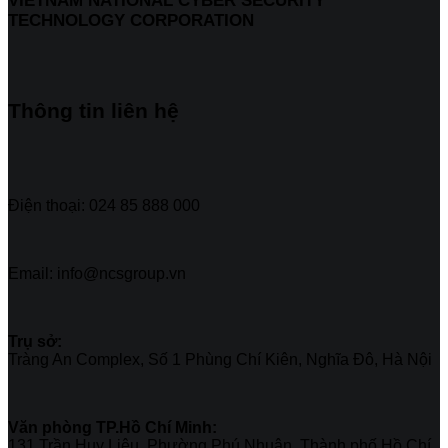
VIETNAM NATIONAL CYBER SECURITY
TECHNOLOGY CORPORATION
Thông tin liên hệ
Điện thoại: 024 85 888 000
Email: info@ncsgroup.vn
Trụ sở:
Tràng An Complex, Số 1 Phùng Chí Kiên, Nghĩa Đô, Hà Nội
Văn phòng TP.Hồ Chí Minh:
131 Trần Huy Liệu, Phường Phú Nhuận, Thành phố Hồ Chí