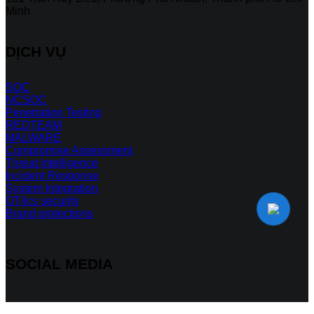
Minh
DỊCH VỤ
SOC
NCSOC
Penetration Testing
REDTEAM
MALWARE
Compromise Assessment
Threat Intelligence
Incident Response
System Integration
OT/ics security
Brand protections
SOCIAL MEDIA