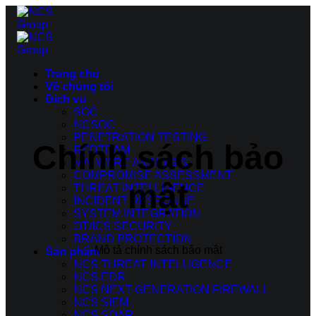
Bỏ
qua
nội
dung
Trang chủ
Về chúng tôi
Dịch vụ
SOC
NCSOC
PENETRATION TESTING
Chính sách bảo
REDTEAM
MALWARE ANALYSIS
COMPROMISE ASSESSMENT
mật
THREAT INTELLIGENCE
INCIDENT RESPONSE
SYSTEM INTEGRATION
OT/ICS SECURITY
BRAND PROTECTION
Mô tả chính sách bảo mật
Sản phẩm
NCS THREAT INTELLIGENCE
NCS EDR
NCS NEXT GENERATION FIREWALL
NCS SIEM
NCS SOAR