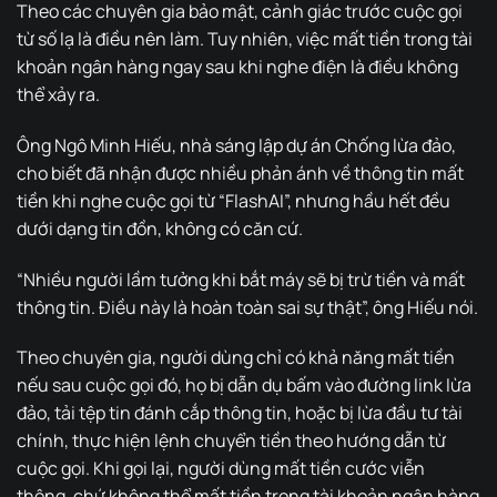
Theo các chuyên gia bảo mật, cảnh giác trước cuộc gọi
từ số lạ là điều nên làm. Tuy nhiên, việc mất tiền trong tài
khoản ngân hàng ngay sau khi nghe điện là điều không
thể xảy ra.
Ông Ngô Minh Hiếu, nhà sáng lập dự án Chống lừa đảo,
cho biết đã nhận được nhiều phản ánh về thông tin mất
tiền khi nghe cuộc gọi từ “FlashAI”, nhưng hầu hết đều
dưới dạng tin đồn, không có căn cứ.
“Nhiều người lầm tưởng khi bắt máy sẽ bị trừ tiền và mất
thông tin. Điều này là hoàn toàn sai sự thật”, ông Hiếu nói.
Theo chuyên gia, người dùng chỉ có khả năng mất tiền
nếu sau cuộc gọi đó, họ bị dẫn dụ bấm vào đường link lừa
đảo, tải tệp tin đánh cắp thông tin, hoặc bị lừa đầu tư tài
chính, thực hiện lệnh chuyển tiền theo hướng dẫn từ
cuộc gọi. Khi gọi lại, người dùng mất tiền cước viễn
thông, chứ không thể mất tiền trong tài khoản ngân hàng