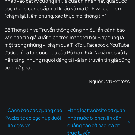
nhấp vào bất kỳ đường link lạ qua tin nhắn hay qua cuộc
gọi, không cung cấp mật khẩu và mã OTP và luôn nên
“chậm lại, kiểm chứng, xác thực mọi thông tin”.
Bộ Thông tin và Truyền thông cũng nhiều lần cảnh báo
vấn nạn tin giả xuất hiện trên mạng xã hội. Đây cũng là
một trong những vi phạm của TikTok, Facebook, YouTube
được chỉ ra tại cuộc họp của Bộ hôm 6/4. Ngoài việc xử lý
nền tảng, nhưng người đăng tải và lan truyền tin giả cũng
sẽ bị xử phạt.
Nguồn:
VNExpress
Cảnh báo các quảng cáo
Hàng loạt website cơ quan
website cờ bạc núp dưới
nhà nước bị chèn link ẩn
link gov.vn
quảng cáo cờ bạc, cá độ
trực tuyến