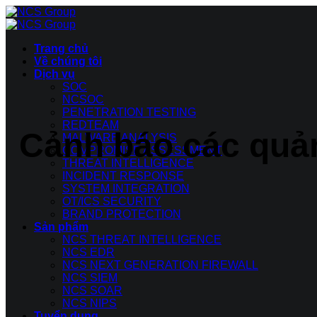
Bỏ
qua
nội
Trang chủ
dung
Về chúng tôi
Dịch vụ
SOC
NCSOC
PENETRATION TESTING
REDTEAM
Cảnh báo các quản
MALWARE ANALYSIS
COMPROMISE ASSESSMENT
THREAT INTELLIGENCE
INCIDENT RESPONSE
SYSTEM INTEGRATION
OT/ICS SECURITY
BRAND PROTECTION
Sản phẩm
NCS THREAT INTELLIGENCE
NCS EDR
NCS NEXT GENERATION FIREWALL
NCS SIEM
NCS SOAR
NCS NIPS
Tuyển dụng