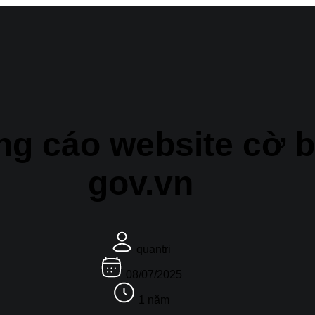
g cáo website cờ b
gov.vn
quantri
08/07/2025
1 năm