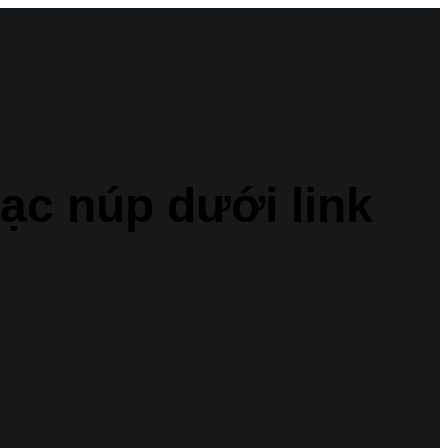
ạc núp dưới link