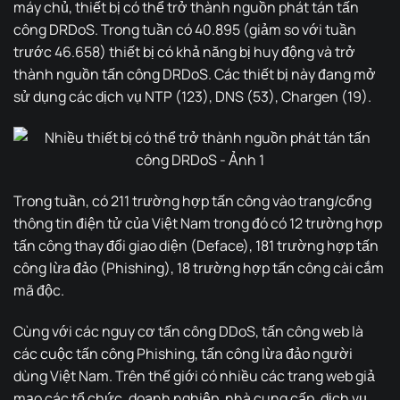
máy chủ, thiết bị có thể trở thành nguồn phát tán tấn
công DRDoS. Trong tuần có 40.895 (giảm so với tuần
trước 46.658) thiết bị có khả năng bị huy động và trở
thành nguồn tấn công DRDoS. Các thiết bị này đang mở
sử dụng các dịch vụ NTP (123), DNS (53), Chargen (19).
Trong tuần, có 211 trường hợp tấn công vào trang/cổng
thông tin điện tử của Việt Nam trong đó có 12 trường hợp
tấn công thay đổi giao diện (Deface), 181 trường hợp tấn
công lừa đảo (Phishing), 18 trường hợp tấn công cài cắm
mã độc.
Cùng với các nguy cơ tấn công DDoS, tấn công web là
các cuộc tấn công Phishing, tấn công lừa đảo người
dùng Việt Nam. Trên thế giới có nhiều các trang web giả
mạo các tổ chức, doanh nghiệp, nhà cung cấp, dịch vụ