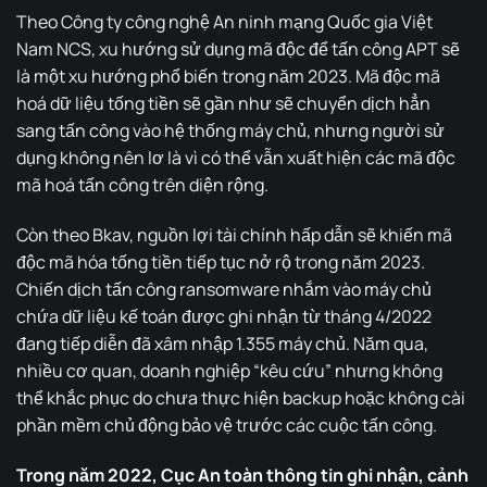
Theo Công ty công nghệ An ninh mạng Quốc gia Việt
Nam NCS, xu hướng sử dụng mã độc để tấn công APT sẽ
là một xu hướng phổ biến trong năm 2023. Mã độc mã
hoá dữ liệu tống tiền sẽ gần như sẽ chuyển dịch hẳn
sang tấn công vào hệ thống máy chủ, nhưng người sử
dụng không nên lơ là vì có thể vẫn xuất hiện các mã độc
mã hoá tấn công trên diện rộng.
Còn theo Bkav, nguồn lợi tài chính hấp dẫn sẽ khiến mã
độc mã hóa tống tiền tiếp tục nở rộ trong năm 2023.
Chiến dịch tấn công ransomware nhắm vào máy chủ
chứa dữ liệu kế toán được ghi nhận từ tháng 4/2022
đang tiếp diễn đã xâm nhập 1.355 máy chủ. Năm qua,
nhiều cơ quan, doanh nghiệp “kêu cứu” nhưng không
thể khắc phục do chưa thực hiện backup hoặc không cài
phần mềm chủ động bảo vệ trước các cuộc tấn công.
Trong năm 2022, Cục An toàn thông tin ghi nhận, cảnh