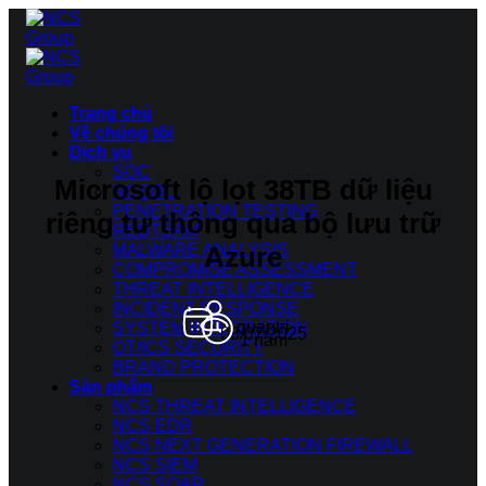
Bỏ
qua
nội
dung
Trang chủ
Về chúng tôi
Dịch vụ
SOC
Microsoft lộ lọt 38TB dữ liệu
NCSOC
PENETRATION TESTING
riêng tư thông qua bộ lưu trữ
REDTEAM
Azure
MALWARE ANALYSIS
COMPROMISE ASSESSMENT
THREAT INTELLIGENCE
INCIDENT RESPONSE
quantri
SYSTEM INTEGRATION
08/07/2025
1 năm
OT/ICS SECURITY
BRAND PROTECTION
Sản phẩm
NCS THREAT INTELLIGENCE
NCS EDR
NCS NEXT GENERATION FIREWALL
NCS SIEM
NCS SOAR