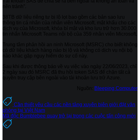
Tài khoản SAS để chia sẻ ra bên ngoài là không an toàn và
nên tránh”.
38TB dữ liệu riêng tư bị lộ lọt bao gồm các bản sao lưu
thông tin cá nhân của nhân viên Microsoft, mật khẩu cho các
dịch vụ của Microsoft, khóa bí mật và kho lưu trữ hơn 30.000
tin nhắn Microsoft Teams nội bộ của 359 nhân viên Microsoft.
Trung tâm phản hồi an ninh Microsoft (MSRC) cho biết không
có dữ liệu khách hàng nào bị lộ và không có dịch vụ nội bộ
nào khác gặp nguy hiểm do sự cố này.
Sau khi được thông báo về vụ việc vào ngày 22/06/2023, chỉ
2 ngày sau đó MSRC đã thu hồi token SAS để chặn tất cả
quyền truy cập bên ngoài vào tài khoản lưu trữ Azure.
Nguồn:
Bleeping Computer
Cần thiết yêu cầu các nền tảng xuyên biên giới đặt văn
phòng tại Việt Nam
Mã độc Bumblebee quay trở lại trong các cuộc tấn công mới