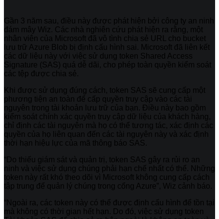
Gần 3 năm sau, điều này được phát hiện bởi công ty an ninh
đám mây Wiz. Các nhà nghiên cứu phát hiện ra rằng, một
nhân viên của Microsoft đã vô tình chia sẻ URL cho bucket
lưu trữ Azure Blob bị định cấu hình sai. Microsoft đã liên kết
các dữ liệu này với việc sử dụng token Shared Access
Signature (SAS) quá dễ dãi, cho phép toàn quyền kiểm soát
các tệp được chia sẻ.
Khi được sử dụng đúng cách, token SAS sẽ cung cấp một
phương tiện an toàn để cấp quyền truy cập vào các tài
nguyên trong tài khoản lưu trữ của bạn. Điều này bao gồm
kiểm soát chính xác quyền truy cập dữ liệu của khách hàng,
chỉ định các tài nguyên mà họ có thể tương tác, xác định các
quyền của họ liên quan đến các tài nguyên này và xác định
thời hạn hiệu lực của mã thông báo SAS.
“Do thiếu giám sát và quản trị, token SAS gây ra rủi ro an
ninh và việc sử dụng chúng phải hạn chế nhất có thể. Những
token này rất khó theo dõi vì Microsoft không cung cấp cách
tập trung để quản lý chúng trong cổng Azure”, Wiz cảnh báo.
“Ngoài ra, các token này có thể được định cấu hình để tồn tại
mà không có thời gian hết hạn. Do đó, việc sử dụng token