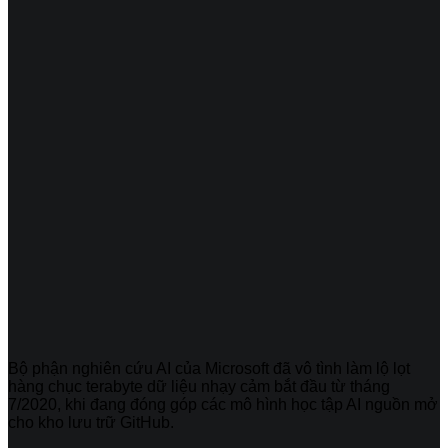
Bộ phận nghiên cứu AI của Microsoft đã vô tình làm lộ lọt
hàng chục terabyte dữ liệu nhạy cảm bắt đầu từ tháng
7/2020, khi đang đóng góp các mô hình học tập AI nguồn mở
cho kho lưu trữ GitHub.