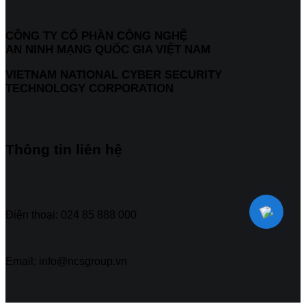
CÔNG TY CỔ PHẦN CÔNG NGHỆ
AN NINH MẠNG QUỐC GIA VIỆT NAM
VIETNAM NATIONAL CYBER SECURITY
TECHNOLOGY CORPORATION
Thông tin liên hệ
Điện thoại: 024 85 888 000
Email: info@ncsgroup.vn