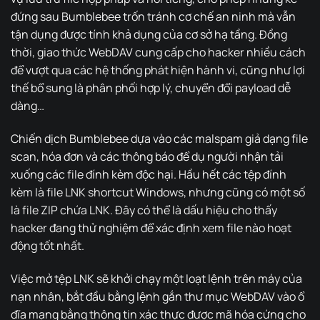
đứng sau Bumblebee trốn tránh cơ chế an ninh mà vẫn
tận dụng được tính khả dụng của cơ sở hạ tầng. Đồng
thời, giao thức WebDAV cung cấp cho hacker nhiều cách
để vượt qua các hệ thống phát hiện hành vi, cũng như lợi
thế bổ sung là phân phối hợp lý, chuyển đổi payload dễ
dàng…
Chiến dịch Bumblebee dựa vào các malspam giả dạng file
scan, hóa đơn và các thông báo để dụ người nhận tải
xuống các file đính kèm độc hại. Hầu hết các tệp đính
kèm là file LNK shortcut Windows, nhưng cũng có một số
là file ZIP chứa LNK. Đây có thể là dấu hiệu cho thấy
hacker đang thử nghiệm để xác định xem file nào hoạt
động tốt nhất.
Việc mở tệp LNK sẽ khởi chạy một loạt lệnh trên máy của
nạn nhân, bắt đầu bằng lệnh gắn thư mục WebDAV vào ổ
đĩa mạng bằng thông tin xác thực được mã hóa cứng cho