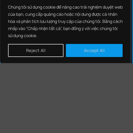
SYSTEM INTEGRATION
Chúng tôi sử dụng cookie để nâng cao trải nghiệm duyệt web
của bạn, cung cấp quảng cáo hoặc nội dung được cá nhân
OT/ICS SECURITY
hóa và phân tích lưu lượng truy cập của chúng tôi. Bằng cách
BRAND PROTECTIONS
nhấp vào "Chấp nhận tất cả", bạn đồng ý với việc chúng tôi
sử dụng cookie.
SOCIAL MEDIA
Reject All
Accept All
GIẢI PHÁP
NCS THREAT INTELLIGENCE
NCS EDR
NCS NEXT GENERATION FIREWALL