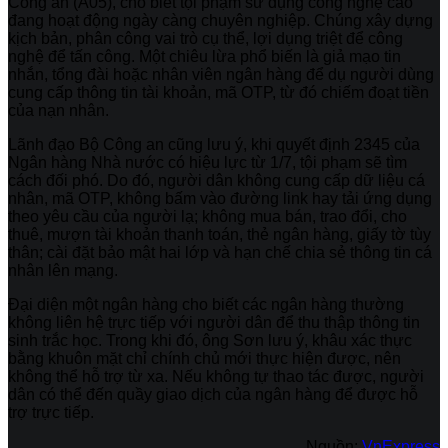
Công an (A05), cho biết tội phạm sử dụng công nghệ cao
đang hoạt động ngày càng chuyên nghiệp. Chúng xây dựng
kịch bản, phân công vai trò cụ thể, lợi dụng triệt để công
nghệ để tấn công. Một chiêu lừa phổ biến là giả mạo tin
nhắn, tổng đài hoặc nhân viên ngân hàng để dụ người dùng
cung cấp thông tin tài khoản, mã OTP, từ đó chiếm đoạt tiền
của nạn nhân.
Lãnh đạo Bộ Công an cũng lưu ý, khi quyết định 2345 của
Ngân hàng Nhà nước có hiệu lực từ 1/7, tội phạm sẽ tìm
cách đối phó. Do đó, người dân không cung cấp dữ liệu cá
nhân, mã OTP, không bấm vào đường link hay tải ứng dụng
theo yêu cầu của người lạ; không mua bán, trao đổi, cho
thuê, mượn tài khoản thanh toán, thẻ ngân hàng, giấy tờ tùy
thân; cài đặt bảo mật hai lớp và hạn chế chia sẻ thông tin cá
nhân lên mạng.
Đại diện một ngân hàng cho biết các ngân hàng thường
không liên hệ trực tiếp với người dân để thu thập thông tin
sinh trắc học. Trong khi đó, ông Sơn lưu ý, khâu xác thực
bằng khuôn mặt chỉ chính chủ mới thực hiện được, nên
không thể hỗ trợ từ xa. Nếu không tự thao tác được, người
dân có thể đến quầy giao dịch của ngân hàng để được hỗ
trợ trực tiếp.
Nguồn:
VnExpress