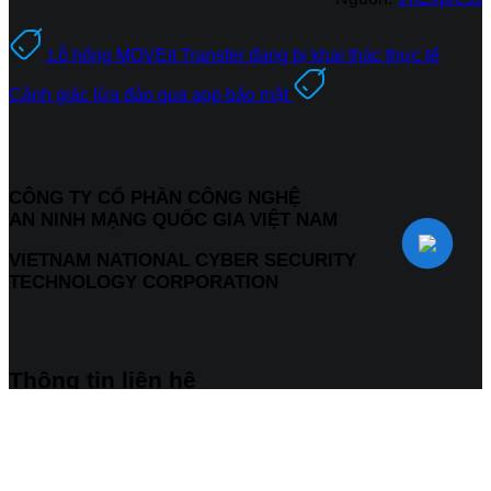
Lỗ hổng MOVEit Transfer đang bị khai thác thực tế
Cảnh giác lừa đảo qua app bảo mật
CÔNG TY CỔ PHẦN CÔNG NGHỆ
AN NINH MẠNG QUỐC GIA VIỆT NAM
VIETNAM NATIONAL CYBER SECURITY
TECHNOLOGY CORPORATION
Thông tin liên hệ
Điện thoại: 024 85 888 000