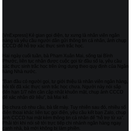
[VnExpress] Kẻ gian gọi điện, tự xưng là nhân viên ngân
hàng và yêu cầu người dân gửi thông tin cá nhân, ảnh chụp
CCCD để hỗ trợ xác thực sinh trắc học.
Hai ngày cuối tuần, bà Phạm Xuân Mai, sống tại Bình
Phước, liên tục nhận được cuộc gọi từ đầu số lạ, yêu cầu
xác thực sinh trắc học trên ứng dụng theo quy định của Ngân
hàng Nhà nước.
“Ban đầu có người gọi, tự giới thiệu là nhân viên ngân hàng,
hỏi tôi đã xác thực sinh trắc học chưa. Người này nói sắp
đến hạn 1/7 nên cần cập nhật khuôn mặt, chụp ảnh CCCD
để xác nhận dữ liệu”, bà Mai kể.
Do chưa có nhu cầu, bà tắt máy. Tuy nhiên sau đó, nhiều số
điện thoại khác liên tục gọi điện, yêu cầu kết bạn Zalo, chụp
ảnh CCCD hai mặt kèm thông tin cá nhân để “hỗ trợ từ xa”.
Phải tới khi nói sẽ tới trực tiếp chi nhánh ngân hàng ngay
cạnh nhà, bà mới không bị làm phiền.