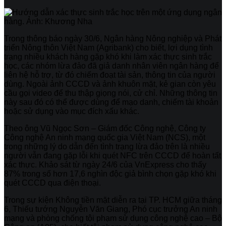
Trong thông báo ngày 30/6, Ngân hàng Nông nghiệp và Phát
triển Nông thôn Việt Nam (Agribank) cho biết, lợi dụng tình
trạng nhiều khách hàng gặp khó khi làm xác thực sinh trắc
học, các nhóm lừa đảo đã giả danh nhân viên ngân hàng để
liên hệ hỗ trợ, từ đó chiếm đoạt tài sản, thông tin của người
dùng. Ngoài ảnh CCCD và ảnh khuôn mặt, kẻ gian còn yêu
cầu gọi video để thu thập giọng nói, cử chỉ. Những thông tin
này sau đó có thể được dùng để mạo danh, chiếm tài khoản
hoặc sử dụng vào mục đích xấu khác.
Theo ông Vũ Ngọc Sơn – Giám đốc Công nghệ, Công ty
Công nghệ An ninh mạng quốc gia Việt Nam (NCS), một
trong những lý do dẫn đến tình trạng lừa đảo trên là nhiều
người vẫn đang gặp lỗi khi quét NFC trên CCCD để hoàn tất
xác thực. Khảo sát từ ngày 24/6 của VnExpress cho thấy
87% trong số hơn 17,6 nghìn độc giả bình chọn gặp khó khi
quét CCCD qua điện thoại.
Trong sự kiện Không tiền mặt diễn ra tại TP. HCM giữa tháng
6, Thiếu tướng Nguyễn Văn Giang, Phó cục trưởng An ninh
mạng và phòng chống tội phạm sử dụng công nghệ cao – Bộ