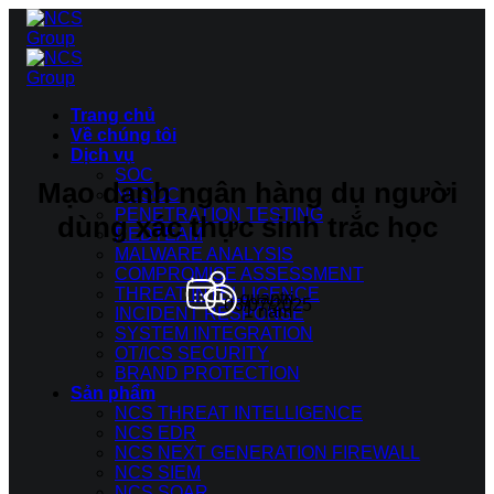
Bỏ
qua
nội
dung
Trang chủ
Về chúng tôi
Dịch vụ
SOC
Mạo danh ngân hàng dụ người
NCSOC
PENETRATION TESTING
dùng xác thực sinh trắc học
REDTEAM
MALWARE ANALYSIS
COMPROMISE ASSESSMENT
THREAT INTELLIGENCE
quantri
08/07/2025
1 năm
INCIDENT RESPONSE
SYSTEM INTEGRATION
OT/ICS SECURITY
BRAND PROTECTION
Sản phẩm
NCS THREAT INTELLIGENCE
NCS EDR
NCS NEXT GENERATION FIREWALL
NCS SIEM
NCS SOAR