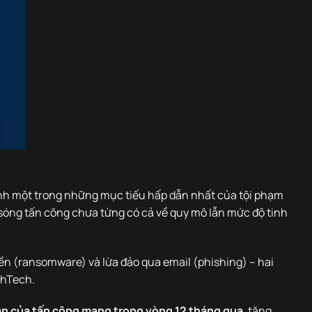
hành một trong những mục tiếu hấp dẫn nhất của tội phạm
 sóng tấn công chưa từng có cả về quy mô lẫn mức độ tinh
ền (ransomware) và lừa đảo qua email (phishing) – hai
thTech.
hân của tấn công mạng trong vòng 12 tháng qua
, tăng