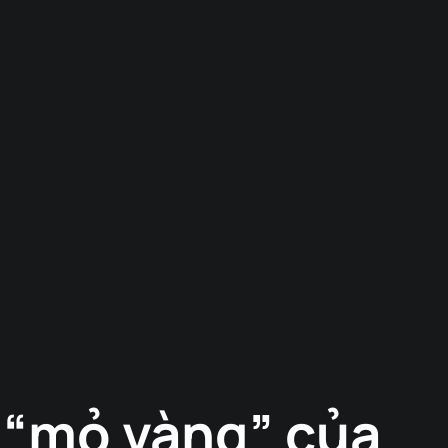
h “mỏ vàng” của