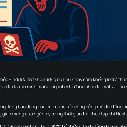
khỏe – nơi lưu trữ khối lượng dữ liệu nhạy cảm khổng lồ trở t
ối đe dọa an ninh mạng, ngành y tế đang phải đối mặt với làn
 tăng đáng báo động của các cuộc tấn công bằng mã độc tống ti
g gian mạng của ngành y trong thời gian tới, theo tạp chí Heal
 từ Proofpoint cho biết:
92% tổ chức y tế đã từng là nạn n