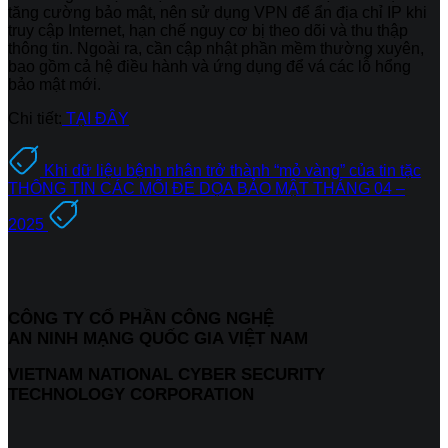
tăng cường bảo mật, nên sử dụng VPN để ẩn địa chỉ IP khi
truy cập Internet, hạn chế nguy cơ bị theo dõi và thu thập
thông tin. Ngoài ra, cần cập nhật phần mềm thường xuyên,
bao gồm cả hệ điều hành và ứng dụng để vá các lỗ hổng
bảo mật mới.
Chi tiết:
TẠI ĐÂY
Khi dữ liệu bệnh nhân trở thành “mỏ vàng” của tin tặc
THÔNG TIN CÁC MỐI ĐE DỌA BẢO MẬT THÁNG 04 –
2025
CÔNG TY CỔ PHẦN CÔNG NGHỆ
AN NINH MẠNG QUỐC GIA VIỆT NAM
VIETNAM NATIONAL CYBER SECURITY
TECHNOLOGY CORPORATION