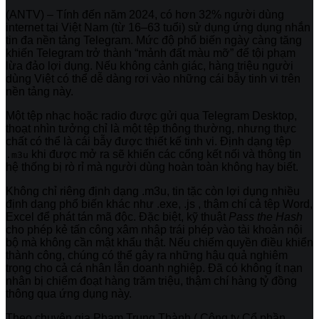
(ANTV) – Tính đến năm 2024, có hơn 32% người dùng
internet tại Việt Nam (từ 16–63 tuổi) sử dụng ứng dụng nhắn
tin đa nền tảng Telegram. Mức độ phổ biến ngày càng tăng
khiến Telegram trở thành “mảnh đất màu mỡ” để tội phạm
lừa đảo lợi dụng. Nếu không cảnh giác, hàng triệu người
dùng Việt có thể dễ dàng rơi vào những cái bẫy tinh vi trên
nền tảng này.
Một tệp nhạc hoặc radio được gửi qua Telegram Desktop,
thoạt nhìn tưởng chỉ là một tệp thông thường, nhưng thực
chất có thể là cái bẫy được thiết kế tinh vi. Định dạng tệp
khi được mở ra sẽ khiến các cổng kết nối và thông tin
.m3u
hệ thống bị rò rỉ mà người dùng hoàn toàn không hay biết.
Không chỉ riêng định dạng .m3u, tin tặc còn lợi dụng nhiều
định dạng phổ biến khác như .exe, .js , thậm chí cả tệp Word,
Excel để phát tán mã độc. Đặc biệt, kỹ thuật
Pass the Hash
cho phép kẻ tấn công xâm nhập trái phép vào tài khoản nội
bộ mà không cần mật khẩu thật. Nếu chiếm quyền điều khiển
thành công, chúng có thể gây ra những hậu quả nghiêm
trọng cho cả cá nhân lẫn doanh nghiệp. Đã có không ít nạn
nhân bị chiếm đoạt hàng trăm triệu, thậm chí hàng tỷ đồng
thông qua ứng dụng này.
Theo chuyên gia Phạm Trung Thành ( Công ty Cổ phần