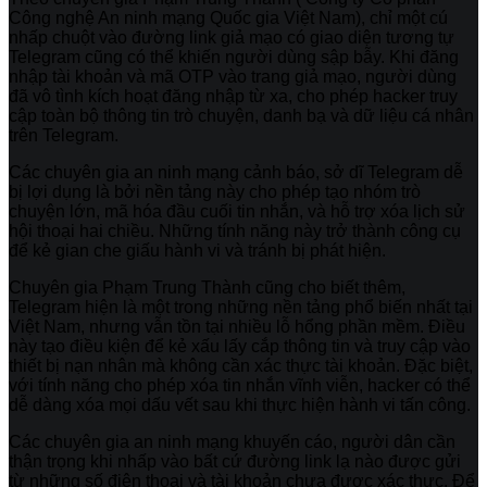
Công nghệ An ninh mạng Quốc gia Việt Nam), chỉ một cú
nhấp chuột vào đường link giả mạo có giao diện tương tự
Telegram cũng có thể khiến người dùng sập bẫy. Khi đăng
nhập tài khoản và mã OTP vào trang giả mạo, người dùng
đã vô tình kích hoạt đăng nhập từ xa, cho phép hacker truy
cập toàn bộ thông tin trò chuyện, danh bạ và dữ liệu cá nhân
trên Telegram.
Các chuyên gia an ninh mạng cảnh báo, sở dĩ Telegram dễ
bị lợi dụng là bởi nền tảng này cho phép tạo nhóm trò
chuyện lớn, mã hóa đầu cuối tin nhắn, và hỗ trợ xóa lịch sử
hội thoại hai chiều. Những tính năng này trở thành công cụ
để kẻ gian che giấu hành vi và tránh bị phát hiện.
Chuyên gia Phạm Trung Thành cũng cho biết thêm,
Telegram hiện là một trong những nền tảng phổ biến nhất tại
Việt Nam, nhưng vẫn tồn tại nhiều lỗ hổng phần mềm. Điều
này tạo điều kiện để kẻ xấu lấy cắp thông tin và truy cập vào
thiết bị nạn nhân mà không cần xác thực tài khoản. Đặc biệt,
với tính năng cho phép xóa tin nhắn vĩnh viễn, hacker có thể
dễ dàng xóa mọi dấu vết sau khi thực hiện hành vi tấn công.
Các chuyên gia an ninh mạng khuyến cáo, người dân cần
thận trọng khi nhấp vào bất cứ đường link lạ nào được gửi
từ những số điện thoại và tài khoản chưa được xác thực. Để