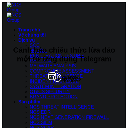
Bỏ
qua
nội
dung
Trang chủ
Về chúng tôi
Dịch vụ
SOC
Cảnh báo chiêu thức lừa đảo
NCSOC
PENETRATION TESTING
mới từ ứng dụng Telegram
REDTEAM
MALWARE ANALYSIS
COMPROMISE ASSESSMENT
THREAT INTELLIGENCE
quantri
08/07/2025
1 năm
INCIDENT RESPONSE
SYSTEM INTEGRATION
OT/ICS SECURITY
BRAND PROTECTION
Sản phẩm
NCS THREAT INTELLIGENCE
NCS EDR
NCS NEXT GENERATION FIREWALL
NCS SIEM
NCS SOAR