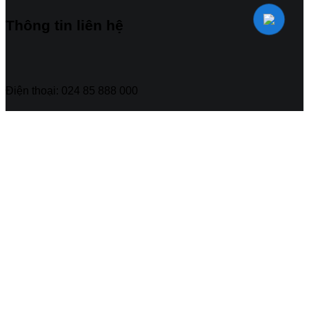
Thông tin liên hệ
Điện thoại: 024 85 888 000
Email: info@ncsgroup.vn
Trụ sở:
Tràng An Complex, Số 1 Phùng Chí Kiên, Nghĩa Đô, Hà Nội
Văn phòng TP.Hồ Chí Minh:
131 Trần Huy Liệu, Phường Phú Nhuận, Thành phố Hồ Chí
Minh
DỊCH VỤ