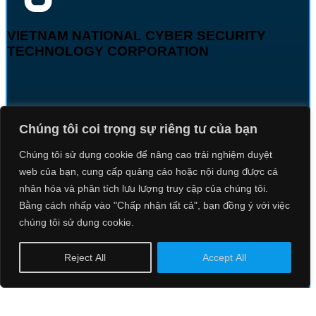
VIETNAM NATIONAL CYBER SECURITY
TECHNOLOGY CORPORATION
Contact Information
Chúng tôi coi trọng sự riêng tư của bạn
Chúng tôi sử dụng cookie để nâng cao trải nghiệm duyệt
web của bạn, cung cấp quảng cáo hoặc nội dung được cá
nhân hóa và phân tích lưu lượng truy cập của chúng tôi.
Phone: 024 85 888 000
Bằng cách nhấp vào "Chấp nhận tất cả", bạn đồng ý với việc
chúng tôi sử dụng cookie.
Reject All
Accept All
Email: info@ncsgroup.vn