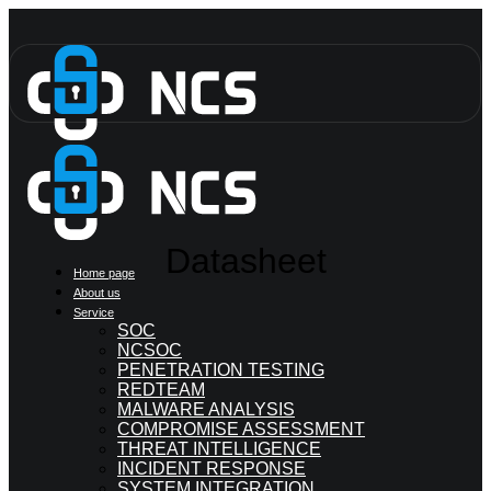
Skip
to
content
Datasheet
Home page
About us
Service
SOC
NCSOC
PENETRATION TESTING
REDTEAM
MALWARE ANALYSIS
COMPROMISE ASSESSMENT
THREAT INTELLIGENCE
INCIDENT RESPONSE
SYSTEM INTEGRATION