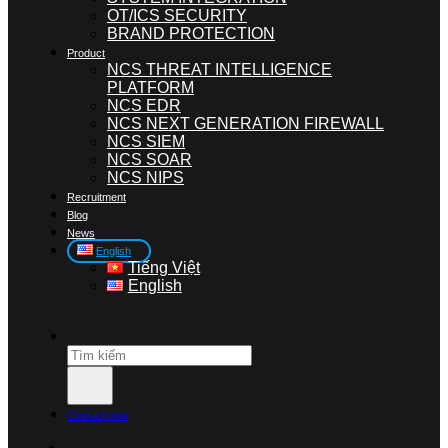
OT/ICS SECURITY
BRAND PROTECTION
Product
NCS THREAT INTELLIGENCE
PLATFORM
NCS EDR
NCS NEXT GENERATION FIREWALL
NCS SIEM
NCS SOAR
NCS NIPS
Recruitment
Blog
News
English
Tiếng Việt
English
Contact now