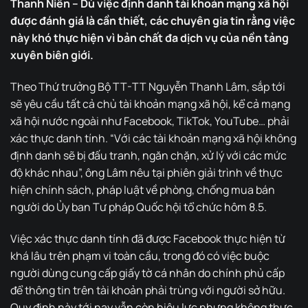
Thanh Niên – Dù việc định danh tài khoản mạng xã hội
được đánh giá là cần thiết, các chuyên gia tin rằng việc
này khó thực hiện vì bản chất đa dịch vụ của nền tảng
xuyên biên giới.
Theo Thứ trưởng Bộ TT-TT Nguyễn Thanh Lâm, sắp tới
sẽ yêu cầu tất cả chủ tài khoản mạng xã hội, kể cả mạng
xã hội nước ngoài như Facebook, TikTok, YouTube… phải
xác thực danh tính. “Với các tài khoản mạng xã hội không
định danh sẽ bị đấu tranh, ngăn chặn, xử lý với các mức
độ khác nhau”, ông Lâm nêu tại phiên giải trình về thực
hiện chính sách, pháp luật về phòng, chống mua bán
người do Ủy ban Tư pháp Quốc hội tổ chức hôm 8.5.
Việc xác thực danh tính đã được Facebook thực hiện từ
khá lâu trên phạm vi toàn cầu, trong đó có việc buộc
người dùng cung cấp giấy tờ cá nhân do chính phủ cấp
để thông tin trên tài khoản phải trùng với người sở hữu.
Quy định này tới nay vẫn còn hiệu lực nhưng không thực