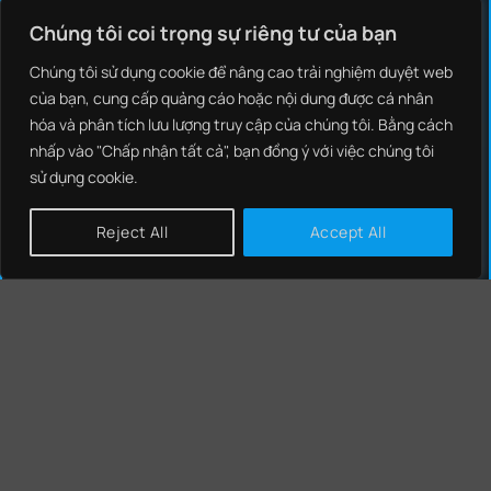
GIẢI PHÁP
Chúng tôi coi trọng sự riêng tư của bạn
NCS THREAT INTELLIGENCE
Chúng tôi sử dụng cookie để nâng cao trải nghiệm duyệt web
của bạn, cung cấp quảng cáo hoặc nội dung được cá nhân
NCS EDR
hóa và phân tích lưu lượng truy cập của chúng tôi. Bằng cách
NCS NEXT GENERATION FIREWALL
nhấp vào "Chấp nhận tất cả", bạn đồng ý với việc chúng tôi
sử dụng cookie.
NCS SIEM
NCS SOAR
Reject All
Accept All
NCS NIPS
CHÍNH SÁCH
CHÍNH SÁCH BẢO MẬT
CHÍNH SÁCH BẢO VỆ DỮ LIỆU CÁ NHÂN
TIN TỨC - BLOG