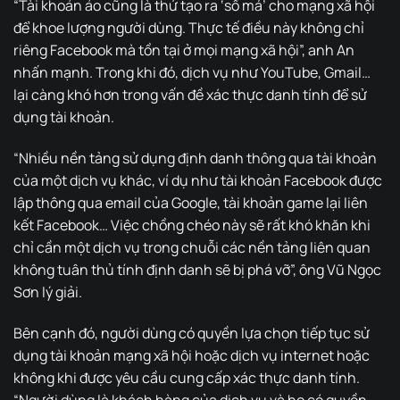
“Tài khoản ảo cũng là thứ tạo ra ‘số má’ cho mạng xã hội
để khoe lượng người dùng. Thực tế điều này không chỉ
riêng Facebook mà tồn tại ở mọi mạng xã hội”, anh An
nhấn mạnh. Trong khi đó, dịch vụ như YouTube, Gmail…
lại càng khó hơn trong vấn đề xác thực danh tính để sử
dụng tài khoản.
“Nhiều nền tảng sử dụng định danh thông qua tài khoản
của một dịch vụ khác, ví dụ như tài khoản Facebook được
lập thông qua email của Google, tài khoản game lại liên
kết Facebook… Việc chồng chéo này sẽ rất khó khăn khi
chỉ cần một dịch vụ trong chuỗi các nền tảng liên quan
không tuân thủ tính định danh sẽ bị phá vỡ”, ông Vũ Ngọc
Sơn lý giải.
Bên cạnh đó, người dùng có quyền lựa chọn tiếp tục sử
dụng tài khoản mạng xã hội hoặc dịch vụ internet hoặc
không khi được yêu cầu cung cấp xác thực danh tính.
“Người dùng là khách hàng của dịch vụ và họ có quyền