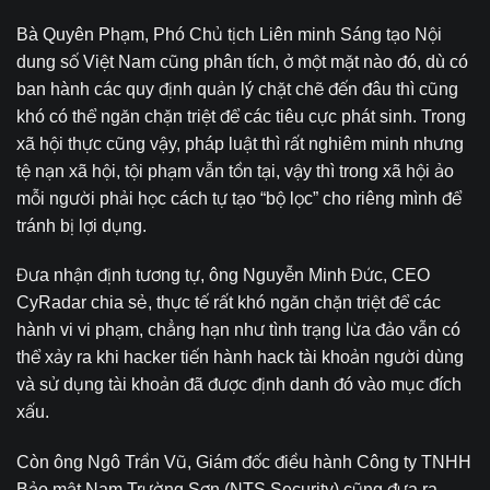
Bà Quyên Phạm, Phó Chủ tịch Liên minh Sáng tạo Nội
dung số Việt Nam cũng phân tích, ở một mặt nào đó, dù có
ban hành các quy định quản lý chặt chẽ đến đâu thì cũng
khó có thể ngăn chặn triệt để các tiêu cực phát sinh. Trong
xã hội thực cũng vậy, pháp luật thì rất nghiêm minh nhưng
tệ nạn xã hội, tội phạm vẫn tồn tại, vậy thì trong xã hội ảo
mỗi người phải học cách tự tạo “bộ lọc” cho riêng mình để
tránh bị lợi dụng.
Đưa nhận định tương tự, ông Nguyễn Minh Đức, CEO
CyRadar chia sẻ, thực tế rất khó ngăn chặn triệt để các
hành vi vi phạm, chẳng hạn như tình trạng lừa đảo vẫn có
thể xảy ra khi hacker tiến hành hack tài khoản người dùng
và sử dụng tài khoản đã được định danh đó vào mục đích
xấu.
Còn ông Ngô Trần Vũ, Giám đốc điều hành Công ty TNHH
Bảo mật Nam Trường Sơn (NTS Security) cũng đưa ra