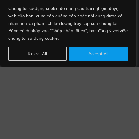
Chúng tôi sử dụng cookie để nâng cao trải nghiệm duyệt
Về tình trạng lộ lọt dữ liệu của người dùng tại Việt Nam
web của bạn, cung cấp quảng cáo hoặc nội dung được cá
hiện đã ở mức báo động. Bộ Công an đã phải cảnh báo,
nhân hóa và phân tích lưu lượng truy cập của chúng tôi.
xử lý rất nhiều vụ việc có liên quan đến xâm phạm cơ sở
Bằng cách nhấp vào "Chấp nhận tất cả", bạn đồng ý với việc
dữ liệu cá nhân… Do vậy, người dân cũng cần nâng cao
chúng tôi sử dụng cookie.
cảnh giác, chủ động bảo vệ dữ liệu cá nhân, tìm hiểu thông
tin để nhận diện được các thủ đoạn lừa đảo, từ đó giúp
Reject All
Accept All
bản thân có kỹ năng tự phòng vệ khi tham gia không gian
mạng.
Dự báo về tình hình an ninh mạng 2024, các chuyên gia
NCS cho rằng, các hình thức tấn công mạng, tấn công có
chủ đích APT vào các hệ thống trọng yếu, tấn công mã hoá
dữ liệu sẽ tiếp tục tiếp diễn. Công nghệ trí tuệ nhân tạo (AI)
đã có những bước phát triển thần kỳ trong năm 2023 và sẽ
tiếp tục bùng nổ ứng dụng trong năm 2024. Điều này sẽ
kéo theo những công cụ phục vụ mục đích xấu như lừa
đảo, tấn công mạng…