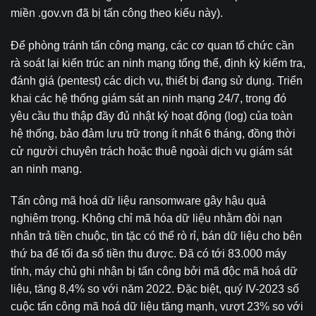
miền .gov.vn đã bị tấn công theo kiểu này).
Để phòng tránh tấn công mạng, các cơ quan tổ chức cần
rà soát lại kiến trúc an ninh mạng tổng thể, định kỳ kiểm tra,
đánh giá (pentest) các dịch vụ, thiết bị đang sử dụng. Triển
khai các hệ thống giám sát an ninh mạng 24/7, trong đó
yêu cầu thu thập đầy đủ nhật ký hoạt động (log) của toàn
hệ thống, bảo đảm lưu trữ trong ít nhất 6 tháng, đồng thời
cử người chuyên trách hoặc thuê ngoài dịch vụ giám sát
an ninh mạng.
Tấn công mã hoá dữ liệu ransomware gây hậu quả
nghiêm trọng. Không chỉ mã hóa dữ liệu nhằm đòi nạn
nhân trả tiền chuộc, tin tặc có thể rò rỉ, bán dữ liệu cho bên
thứ ba để tối đa số tiền thu được. Đã có tới 83.000 máy
tính, máy chủ ghi nhận bị tấn công bởi mã độc mã hoá dữ
liệu, tăng 8,4% so với năm 2022. Đặc biệt, quý IV-2023 số
cuộc tấn công mã hoá dữ liệu tăng mạnh, vượt 23% so với