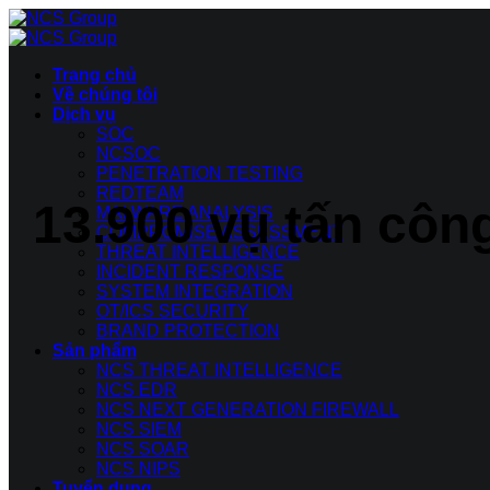
Bỏ
qua
nội
Trang chủ
dung
Về chúng tôi
Dịch vụ
SOC
NCSOC
PENETRATION TESTING
REDTEAM
13.900 vụ tấn côn
MALWARE ANALYSIS
COMPROMISE ASSESSMENT
THREAT INTELLIGENCE
INCIDENT RESPONSE
SYSTEM INTEGRATION
OT/ICS SECURITY
BRAND PROTECTION
Sản phẩm
NCS THREAT INTELLIGENCE
NCS EDR
NCS NEXT GENERATION FIREWALL
NCS SIEM
NCS SOAR
NCS NIPS
Tuyển dụng