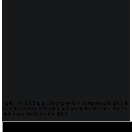
Ngày 12-12, Công ty Công nghệ An ninh mạng quốc gia Việt
Nam (NCS) thực hiện công bố báo cáo tổng kết tình hình An
ninh mạng Việt Nam năm 2023.