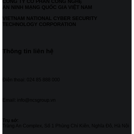
CÔNG TY CỔ PHẦN CÔNG NGHỆ
AN NINH MẠNG QUỐC GIA VIỆT NAM
VIETNAM NATIONAL CYBER SECURITY
TECHNOLOGY CORPORATION
Thông tin liên hệ
Điện thoại: 024 85 888 000
Email: info@ncsgroup.vn
Trụ sở:
Tràng An Complex, Số 1 Phùng Chí Kiên, Nghĩa Đô, Hà Nội