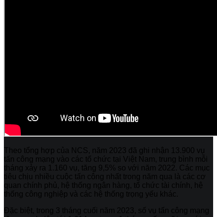
Theo tổng hợp của NCS, năm 2023 đã ghi nhận 13.900 vụ
tấn công mạng vào các tổ chức tại Việt Nam, trung bình mỗi
tháng xảy ra 1.160 vụ, tăng 9,5% so với năm 2022. Các mục
tiêu chịu nhiều cuộc tấn công nhất trong năm qua là các cơ
quan chính phủ, hệ thống ngân hàng, tổ chức tài chính, hệ
thống công nghiệp và các hệ thống trọng yếu khác.
Đặc biệt, trong 3 tháng cuối năm 2023, số vụ tấn công mạng