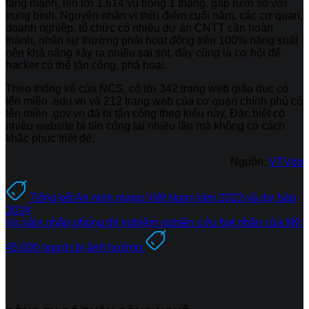
tăng mạnh, lên tới 1.614 vụ trong 1 tháng, gấp rưỡi so với
trung bình. Nguyên nhân vì thời điểm cuối năm, các cơ quan,
doanh nghiệp, tổ chức có nhiều dự án CNTT cần hoàn
thành, nhân sự thường phải hoạt động trên 100% năng suất
nên khả năng xảy ra nhiều sai sót, đây cũng là cơ hội để
hacker có thể tấn công, phá hoại.
Theo thống kê của NCS, có tới 342 trang web giáo dục có
tên miền .edu.vn và 212 trang web của cơ quan chính phủ có
tên miền .gov.vn đã bị tấn công theo kiểu này. Đặc biệt có
nhiều website bị tấn công lại nhiều lần mà không có cách
khắc phục triệt để.
Nguồn:
VTVgo
Tổng kết An ninh mạng Việt Nam năm 2023 và dự báo
2024
Vụ xâm nhập phòng thí nghiệm nghiên cứu hạt nhân của Mỹ:
45.000 người bị ảnh hưởng