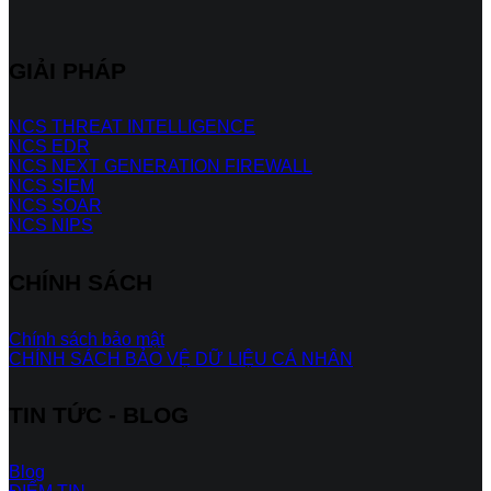
GIẢI PHÁP
NCS THREAT INTELLIGENCE
NCS EDR
NCS NEXT GENERATION FIREWALL
NCS SIEM
NCS SOAR
NCS NIPS
CHÍNH SÁCH
Chính sách bảo mật
CHÍNH SÁCH BẢO VỆ DỮ LIỆU CÁ NHÂN
TIN TỨC - BLOG
Blog