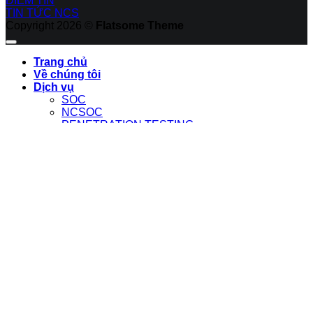
ĐIỂM TIN
TIN TỨC NCS
Copyright 2026 ©
Flatsome Theme
Trang chủ
Về chúng tôi
Dịch vụ
SOC
NCSOC
PENETRATION TESTING
REDTEAM
MALWARE ANALYSIS
COMPROMISE ASSESSMENT
THREAT INTELLIGENCE
INCIDENT RESPONSE
SYSTEM INTEGRATION
OT/ICS SECURITY
BRAND PROTECTION
Sản phẩm
NCS THREAT INTELLIGENCE
NCS EDR
NCS NEXT GENERATION FIREWALL
NCS SIEM
NCS SOAR