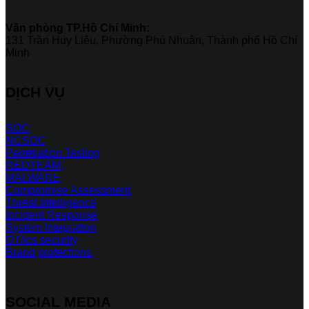
Văn phòng TP.Hồ Chí Minh:
131 Trần Huy Liệu, Phường Phú Nhuận, Thành phố Hồ Chí
Minh
DỊCH VỤ
SOC
NCSOC
Penetration Testing
REDTEAM
MALWARE
Compromise Assessment
Threat Intelligence
Incident Response
System Integration
OT/ics security
Brand protections
SOCIAL MEDIA