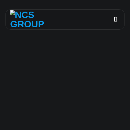
Bỏ
qua
nội
dung