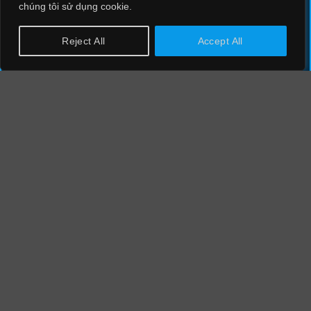
chúng tôi sử dụng cookie.
CÔNG TY CỔ PHẦN CÔNG NGHỆ
Reject All
Accept All
AN NINH MẠNG QUỐC GIA VIỆT NAM
VIETNAM NATIONAL CYBER SECURITY TECHNOLOGY
CORPORATION
Thông tin liên hệ
Điện thoại: 024 85 888 000
Email: info@ncsgroup.vn
Trụ sở:
Tràng An Complex, Số 1 Phùng Chí Kiên, Nghĩa Đô,
Hà Nội
Văn phòng TP.Hồ Chí Minh:
131 Trần Huy Liệu, Phường Phú Nhuận, Thành phố Hồ