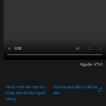
Nguồn:
VTV1
Nhức nhối vấn nạn thu
Giả mạo quỹ đầu tư để lừa
thập, bán dữ liệu người
đảo
dùng