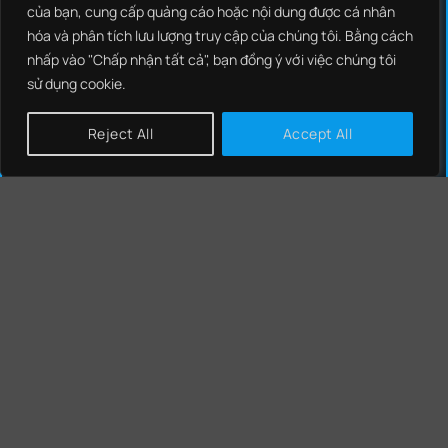
của bạn, cung cấp quảng cáo hoặc nội dung được cá nhân
NCS THREAT INTELLIGENCE
hóa và phân tích lưu lượng truy cập của chúng tôi. Bằng cách
NCS EDR
nhấp vào "Chấp nhận tất cả", bạn đồng ý với việc chúng tôi
sử dụng cookie.
NCS NEXT GENERATION FIREWALL
Reject All
Accept All
NCS SIEM
NCS SOAR
NCS NIPS
CHÍNH SÁCH
CHÍNH SÁCH BẢO MẬT
CHÍNH SÁCH BẢO VỆ DỮ LIỆU CÁ NHÂN
TIN TỨC - BLOG
BLOG