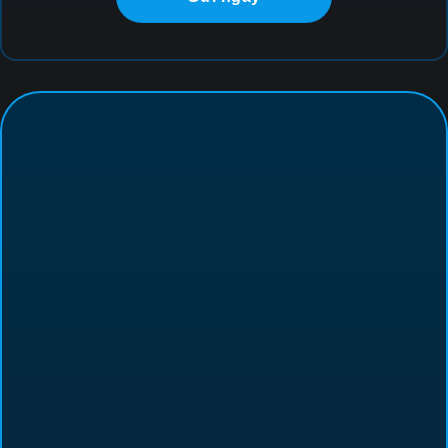
CÔNG TY CỔ PHẦN CÔNG NGHỆ
AN NINH MẠNG QUỐC GIA VIỆT NAM
VIETNAM NATIONAL CYBER SECURITY TECHNOLOGY
CORPORATION
Thông tin liên hệ
Điện thoại: 024 85 888 000
Email: info@ncsgroup.vn