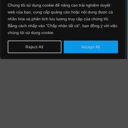
Chúng tôi sử dụng cookie để nâng cao trải nghiệm duyệt
NCS EDR
web của bạn, cung cấp quảng cáo hoặc nội dung được cá
nhân hóa và phân tích lưu lượng truy cập của chúng tôi.
NCS NEXT GENERATION FIREWALL
Bằng cách nhấp vào "Chấp nhận tất cả", bạn đồng ý với việc
NCS SIEM
chúng tôi sử dụng cookie.
NCS SOAR
Reject All
Accept All
NCS NIPS
CHÍNH SÁCH
CHÍNH SÁCH BẢO MẬT
CHÍNH SÁCH BẢO VỆ DỮ LIỆU CÁ NHÂN
TIN TỨC - BLOG
BLOG