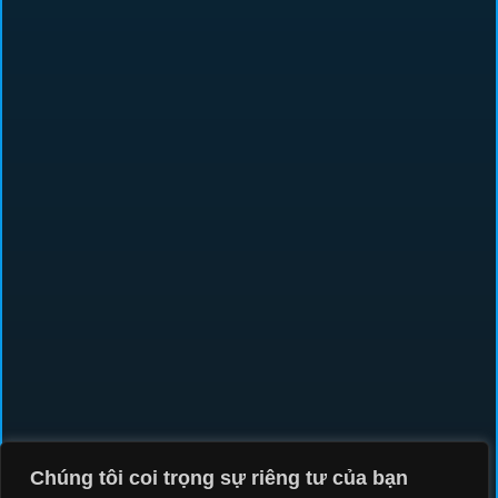
COMPROMISE ASSESSMENT
THREAT INTELLIGENCE
INCIDENT RESPONSE
SYSTEM INTEGRATION
OT/ICS SECURITY
BRAND PROTECTIONS
SOCIAL MEDIA
GIẢI PHÁP
Chúng tôi coi trọng sự riêng tư của bạn
NCS THREAT INTELLIGENCE