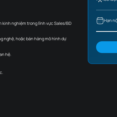
Hạn nộ
m kinh nghiệm trong lĩnh vực Sales/BD
ng nghệ, hoặc bán hàng mô hình dự
uan hệ.
c.