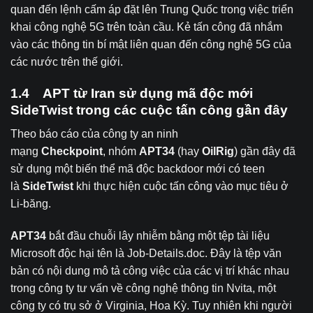
quan đến lệnh cấm áp đặt lên Trung Quốc trong việc triển
khai công nghệ 5G trên toàn cầu. Kẻ tấn công đã nhắm
vào các thông tin bí mật liên quan đến công nghệ 5G của
các nước trên thế giới.
1.4 APT từ Iran sử dụng mã độc mới
SideTwist trong các cuộc tấn công gần đây
Theo báo cáo của công ty an ninh
mạng
Checkpoint
,
nhóm
APT34
(hay
OilRig
) gần đây đã
sử dụng một biến thể mã độc backdoor mới có teen
là
SideTwist
khi thực hiện cuộc tấn công vào mục tiêu ở
Li-băng.
APT34
bắt đầu chuỗi lây nhiễm bằng một tệp tài liệu
Microsoft độc hại tên là Job-Details.doc. Đây là tệp văn
bản có nội dung mô tả công việc của các vị trí khác nhau
trong công ty tư vấn về công nghệ thông tin Nvita, một
công ty có trụ sở ở Virginia, Hoa Kỳ. Tuy nhiên khi người