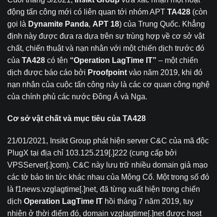
động
tấn công mới có liên quan tới nhóm APT
TA428
(còn
gọi là
Dynamite Panda
,
APT 18
) của Trung Quốc. Khẳng
định này được đưa ra dựa trên sự trùng hợp về cơ sở vật
chất, chiến thuật và nạn nhân với một chiến dịch trước đó
của
TA428
có tên
“Operation LagTime IT”
– một chiến
dịch được
báo cáo
bởi
Proofpoint
vào năm 2019, khi đó
nạn nhân của cuộc tấn công này là các cơ quan công nghệ
của chính phủ các nước Đông Á và Nga.
Cơ sở vật chất và mục tiêu của TA428
21/01/2021, Insikt Group phát hiện server C&C của mã độc
PlugX tại địa chỉ 103.125.219[.]222 (cung cấp bởi
VPSServer[.]com). C&C này lưu trữ nhiều domain giả mạo
các tờ báo tin tức khác nhau của Mông Cổ. Một trong số đó
là f1news.vzglagtime[.]net, đã từng xuất hiện trong chiến
dịch
Operation LagTime IT
hồi tháng 7 năm 2019, tuy
nhiên ở thời điểm đó, domain vzglagtime[.]net được host