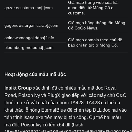
Giả mạo trang web của hải
gazar.ecustoms-mn[.]com
quan điện tử Mông Cổ e-
customs.
Giả mạo hãng thông tấn Mông
gogonews.organiccrap[.]com
Cổ GoGo News.
oolnewsmongol.ddns[.]info
Giả mạo domain theo chủ đề
báo chí tin tức ở Mông Cổ.
bloomberg.mefound[.]com
Hoạt động của mẫu mã độc
Insikt Group
xác định đã có nhiều mẫu mã độc Royal
Road, Poison Ivy và PlugX giao tiếp với các máy chủ C&C
thuộc cơ sở vật chất của nhóm TA428. TA428 có thể đã
khai thác lỗ hổng EternalBlue để chèn tệp DLL độc hại vào
tiến trình lsass.exe trên máy bị tấn công. Cụ thể hai mẫu
mã độc PoisonIvy có tên x64.dll (hash: