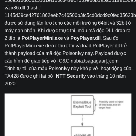
15ce51dd036231d1ef106cd499c7539e68b195a5b199150a3
và x86.dll (hash:
1145d39ce42761862eeb7c46500b3fc5cd0dcd9c0fed35623b
được sử dụng lần lượt cho các môi trường 64bit và 32bit ở
máy nạn nhân. Khi được thực thi, mẫu mã độc DLL drop ra
2 tệp là
PotPlayerMini.exe
và
PoyPlayer.dll
. Sau đó
PotPlayerMini.exe được thực thi và load PotPlayer.dll trở
thành payload của mã độc PoisonIvy này. Payload được
cấu hình để giao tiếp với C&C nubia.tsagagaar[.]com.
Trình tự tải của mẫu PoisonIvy này khớp với hoạt động của
TA428 được ghi lại bởi
NTT Security
vào tháng 10 năm
2020.