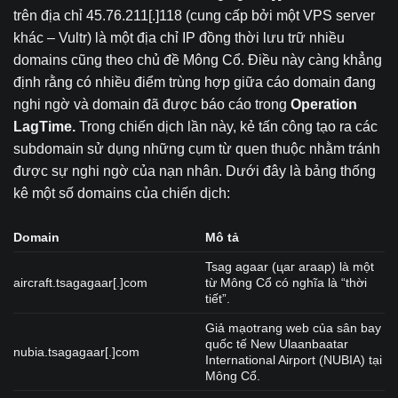
trên địa chỉ 45.76.211[.]118 (cung cấp bởi một VPS server
khác – Vultr) là một địa chỉ IP đồng thời lưu trữ nhiều
domains cũng theo chủ đề Mông Cổ. Điều này càng khẳng
định rằng có nhiều điểm trùng hợp giữa cáo domain đang
nghi ngờ và domain đã được báo cáo trong
Operation
LagTime.
Trong chiến dịch lần này, kẻ tấn công tạo ra các
subdomain sử dụng những cụm từ quen thuộc nhằm tránh
được sự nghi ngờ của nạn nhân. Dưới đây là bảng thống
kê một số domains của chiến dịch:
Domain
Mô tả
Tsag agaar (цаг агаар) là một
aircraft.tsagagaar[.]com
từ Mông Cổ có nghĩa là “thời
tiết”.
Giả mạotrang web của sân bay
quốc tế New Ulaanbaatar
nubia.tsagagaar[.]com
International Airport (NUBIA) tại
Mông Cổ.