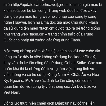
miền
http://update.careerhuawei[.]net
– tên miền giả mạo bị
kiểm soát bởi kẻ tấn công. Trang web độc hại được xây
dựng để giả mạo trang web hợp pháp của công ty công
nghệ Huawei, hơn nữa mã độc giả mạo ứng dụng Flash
đã sử dụng tên miền “flach.cn” được tạo ra để trông giống
như trang web “flash.cn” – trang chính thức của Trung
Quốc cho phép tải xuống các ứng dụng Flash.
Một trong những điểm khác biệt chính so với các cuộc tấn
công trước đây là việc không sử dụng backdoor PlugX,
thay vào đó kẻ tấn công đã sử dụng Cobalt Strike. Các nạn
nhân khả thi là những đối tượng làm việc trong lĩnh vực
viễn thông và có trụ sở tại Đông Nam Á, Châu Âu và Hoa
Kỳ. Ngoài ra
McAfee
xác định kẻ tấn công còn có mối
quan tâm đối với công ty viễn thông của Ấn Độ, Đức và
Việt Nam.
Động lực thực hiện chiến dịch Diànxùn này có thể liên