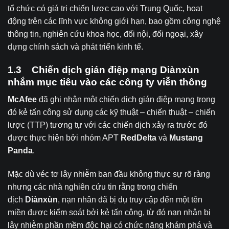
tổ chức có giá trị chiến lược cao với Trung Quốc, hoạt
động trên các lĩnh vực không giới hạn, bao gồm công nghệ
thông tin, nghiên cứu khoa học, đối nội, đối ngoại, xây
dựng chính sách và phát triển kinh tế.
1.3 Chiến dịch gián điệp mạng Diànxùn
nhắm mục tiêu vào các công ty viễn thông
McAfee
đã ghi nhận một chiến dịch gián điệp mạng trong
đó kẻ tấn công sử dụng các kỹ thuật – chiến thuật – chiến
lược (TTP) tương tự với các chiến dịch xảy ra trước đó
được thực hiện bởi nhóm APT
RedDelta
và
Mustang
Panda
.
Mặc dù véc tơ lây nhiễm ban đầu không thực sự rõ ràng
nhưng các nhà nghiên cứu tin rằng trong chiến
dịch
Diànxùn
, nạn nhân đã bị dụ truy cập đến một tên
miền được kiểm soát bởi kẻ tấn công, từ đó nạn nhân bị
lây nhiễm phần mềm độc hại có chức năng khám phá và