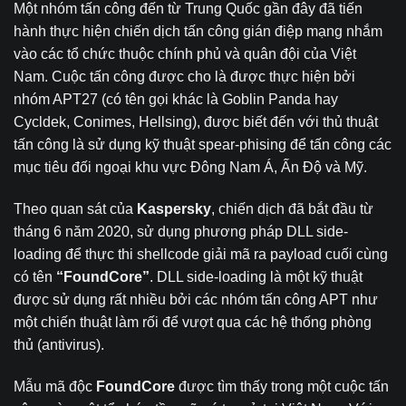
Một nhóm tấn công đến từ Trung Quốc gần đây đã tiến
hành thực hiện chiến dịch tấn công gián điệp mạng nhắm
vào các tổ chức thuộc chính phủ và quân đội của Việt
Nam. Cuộc tấn công được cho là được thực hiện bởi
nhóm APT27 (có tên gọi khác là Goblin Panda hay
Cycldek, Conimes, Hellsing), được biết đến với thủ thuật
tấn công là sử dụng kỹ thuật spear-phising để tấn công các
mục tiêu đối ngoại khu vực Đông Nam Á, Ấn Độ và Mỹ.
Theo quan sát của
Kaspersky
, chiến dịch đã bắt đầu từ
tháng 6 năm 2020, sử dụng phương pháp DLL side-
loading để thực thi shellcode giải mã ra payload cuối cùng
có tên
“FoundCore”
. DLL side-loading là một kỹ thuật
được sử dụng rất nhiều bởi các nhóm tấn công APT như
một chiến thuật làm rối để vượt qua các hệ thống phòng
thủ (antivirus).
Mẫu mã độc
FoundCore
được tìm thấy trong một cuộc tấn