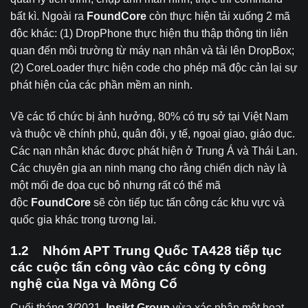
bất kì. Ngoài ra
FoundCore
còn thực hiện tải xuống 2 mã
độc khác: (1) DropPhone thực hiện thu thập thông tin liên
quan đến môi trường từ máy nạn nhân và tải lên DropBox;
(2) CoreLoader thực hiện code cho phép mã độc cản lại sự
phát hiện của các phần mềm an ninh.
Về các tổ chức bị ảnh hưởng, 80% có trụ sở tại Việt Nam
và thuộc về chính phủ, quân đội, y tế, ngoại giao, giáo dục.
Các nạn nhân khác được phát hiện ở Trung Á và Thái Lan.
Các chuyên gia an ninh mạng cho rằng chiến dịch này là
một mối đe dọa cục bộ nhưng rất có thể mã
độc
FoundCore
sẽ còn tiếp tục tấn công các khu vực và
quốc gia khác trong tương lai.
1.2 Nhóm APT Trung Quốc TA428 tiếp tục
các cuộc tấn công vào các công ty công
nghệ của Nga và Mông Cổ
Cuối tháng 3/2021,
Insikt Group
vừa xác nhận một
hoạt