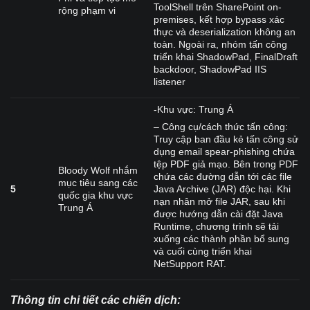
ToolShell trên SharePoint on-
rộng phạm vi
premises, kết hợp bypass xác
thực và deserialization không an
toàn. Ngoài ra, nhóm tấn công
triển khai ShadowPad, FinalDraft
backdoor, ShadowPad IIS
listener
-Khu vực: Trung Á
– Công cụ/cách thức tấn công:
Truy cập ban đầu kẻ tấn công sử
dụng email spear-phishing chứa
tệp PDF giả mạo. Bên trong PDF
Bloody Wolf nhắm
chứa các đường dẫn tới các file
mục tiêu sang các
5
Java Archive (JAR) độc hại. Khi
quốc gia khu vực
nạn nhân mở file JAR, sau khi
Trung Á
được hướng dẫn cài đặt Java
Runtime, chương trình sẽ tải
xuống các thành phần bổ sung
và cuối cùng triển khai
NetSupport RAT.
Thông tin chi tiết các chiến dịch: