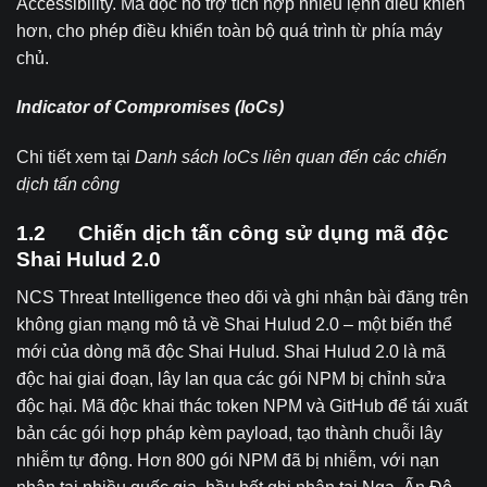
Accessibility. Mã độc hỗ trợ tích hợp nhiều lệnh điều khiển
hơn, cho phép điều khiển toàn bộ quá trình từ phía máy
chủ.
Indicator of Compromises (IoCs)
Chi tiết xem tại
Danh
sách IoCs liên quan đến các chiến
dịch tấn công
1.2 Chiến dịch tấn công sử dụng mã độc
Shai Hulud 2.0
NCS Threat Intelligence theo dõi và ghi nhận bài đăng trên
không gian mạng mô tả về Shai Hulud 2.0 – một biến thể
mới của dòng mã độc Shai Hulud. Shai Hulud 2.0 là mã
độc hai giai đoạn, lây lan qua các gói NPM bị chỉnh sửa
độc hại. Mã độc khai thác token NPM và GitHub để tái xuất
bản các gói hợp pháp kèm payload, tạo thành chuỗi lây
nhiễm tự động. Hơn 800 gói NPM đã bị nhiễm, với nạn