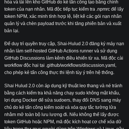
hóa và tải lên kho GitHub do kẻ tấn công tạo bằng chính
token của nạn nhân. Mã độc tiếp tục kiểm tra .npmrc để lấy
token NPM, xác minh tính hợp lệ, liệt kê các gói nạn nhân
quản lý và chèn payload trước khi tăng phiên bản và xuất
bản lại.
Để duy trì quyền truy cập, Shai-Hulud 2.0 đăng ký máy nạn
nhân làm self-hosted GitHub Actions runner và sử dụng
GitHub Discussions làm kênh điều khiển từ xa. Mã độc cài
workflow độc hại tại .github/workflows/discussion.yaml,
cho phép kẻ tấn công thực thi lệnh tùy ý trên hệ thống.
Shai Hulud 2.0 còn áp dụng kỹ thuật leo thang và né tránh
bằng cách kiểm tra khả năng chạy sudo không mật khẩu,
lợi dụng Docker để sửa sudoers, thay đổi DNS sang máy
chủ do kẻ tấn công kiểm soát và xóa quy tắc tường lửa
nhằm mở toàn bộ lưu lượng đi. Nếu không thể lấy được
token GitHub hoặc NPM, mã độc kích hoạt cơ chế xóa dữ
liệu trong thư mục người dùng trên Windows và Linux, gây