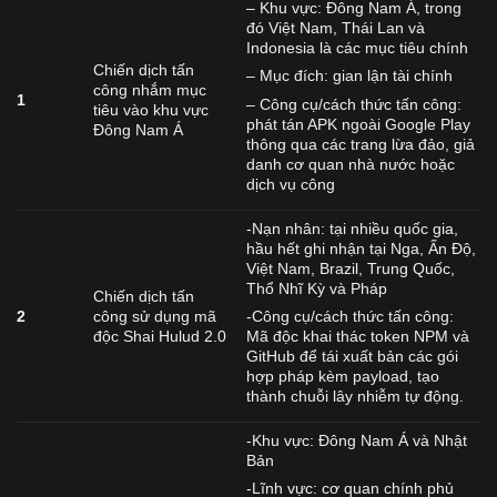
– Khu vực: Đông Nam Á, trong
đó Việt Nam, Thái Lan và
Indonesia là các mục tiêu chính
Chiến dịch tấn
– Mục đích: gian lận tài chính
công nhắm mục
1
– Công cụ/cách thức tấn công:
tiêu vào khu vực
phát tán APK ngoài Google Play
Đông Nam Á
thông qua các trang lừa đảo, giả
danh cơ quan nhà nước hoặc
dịch vụ công
-Nạn nhân: tại nhiều quốc gia,
hầu hết ghi nhận tại Nga, Ấn Độ,
Việt Nam, Brazil, Trung Quốc,
Thổ Nhĩ Kỳ và Pháp
Chiến dịch tấn
2
công sử dụng mã
-Công cụ/cách thức tấn công:
độc Shai Hulud 2.0
Mã độc khai thác token NPM và
GitHub để tái xuất bản các gói
hợp pháp kèm payload, tạo
thành chuỗi lây nhiễm tự động.
-Khu vực: Đông Nam Á và Nhật
Bản
-Lĩnh vực: cơ quan chính phủ