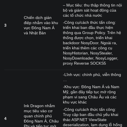
– Mục tiêu: thu thập thông tin nội
bộ và giám sát hoạt động của
các tổ chức nhà nước
Chiến dịch gián
-Công cụ/cách thức tấn công:
điệp nhắm vào khu
3
triển khai ban đầu thực hiện
vực Đông Nam Á
thông qua Group Policy. Trên hệ
và Nhật Bản
thống được chọn, triển khai
backdoor NosyDoor. Ngoài ra,
triển khai thêm các công cụ
NosyHistorian, NosyStealer,
NosyDownloader, NosyLogger,
proxy Reverse SOCKS5
-Lĩnh vực: chính phủ, viễn thông
…
-Khu vực: Đông Nam Á và Nam
Mỹ, gần đây tiếp tục mở rộng
phạm vi sang Châu Âu và các
khu vực khác
Ink Dragon nhắm
-Công cụ/cách thức tấn công:
mục tiêu vào cơ
Truy cập ban đầu chủ yếu khai
quan chính phủ
4
thác ASP.NET ViewState
Đông Nam Á, Châu
deserialization, lạm dụng lỗ hổng
Phi và tiếp tục mở