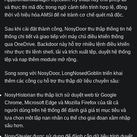
và thực thi mã độc trong ngữ cảnh tiến trình hợp lệ, đồng
thời vô hiệu hóa AMSI để né tránh cơ chế quét mã độc.
Sau khi cài đặt thành công, NosyDoor thu thập thông tin hệ
thống chi tiết và giao tiếp với máy chủ điều khiển thông
qua OneDrive. Backdoor này hỗ trợ nhiều lệnh điều khiển
như thực thi lệnh shell, tải và trích xuất tệp, duyệt hệ thống
tệp và nạp thêm module mở rộng.
Song song với NosyDoor, LongNosedGoblin triển khai
thêm các công cụ hỗ trợ thu thập dữ liệu chuyên sâu:
NosyHistorian thu thập lịch sử duyệt web từ Google
Chrome, Microsoft Edge và Mozilla Firefox của tất cả
người dùng trên hệ thống để đánh giá giá trị mục tiêu và
lựa chọn một tập nạn nhân cụ thể cho giai đoạn xâm nhập
sâu hơn.
NosyStealer được sử dụng để đánh cắp dữ liệu trình duyệt