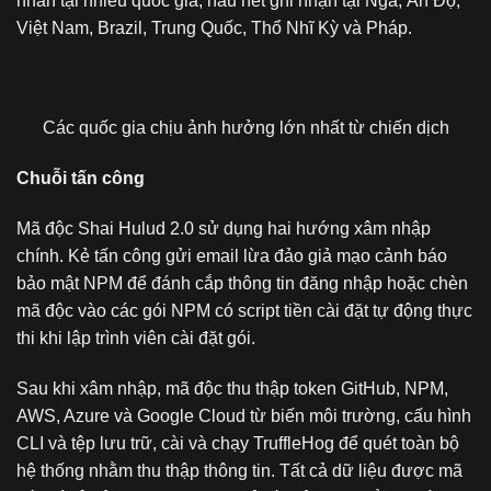
nhân tại nhiều quốc gia, hầu hết ghi nhận tại Nga, Ấn Độ,
Việt Nam, Brazil, Trung Quốc, Thổ Nhĩ Kỳ và Pháp.
Các quốc gia chịu ảnh hưởng lớn nhất từ chiến dịch
Chuỗi tấn công
Mã độc Shai Hulud 2.0 sử dụng hai hướng xâm nhập
chính. Kẻ tấn công gửi email lừa đảo giả mạo cảnh báo
bảo mật NPM để đánh cắp thông tin đăng nhập hoặc chèn
mã độc vào các gói NPM có script tiền cài đặt tự động thực
thi khi lập trình viên cài đặt gói.
Sau khi xâm nhập, mã độc thu thập token GitHub, NPM,
AWS, Azure và Google Cloud từ biến môi trường, cấu hình
CLI và tệp lưu trữ, cài và chạy TruffleHog để quét toàn bộ
hệ thống nhằm thu thập thông tin. Tất cả dữ liệu được mã