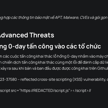
 hợp các thông tin bảo mật về APT, Malware, CVEs và gói gọn 
Advanced Threats
ng 0-day tấn công vào các tổ chức
n các cuộc tấn công khai thác lỗ hổng 0-day nhắm vào máy c
n chiến dịch tấn công khai thác cùng một lỗi để đánh cắp dữ l
xảy ra sau khi bản vá ban đầu được được công khai trên Githu
-37580 – reflected cross-site scripting (XSS) vulnerability,
ipt src=”https://REDACTED/script.js”></script>//