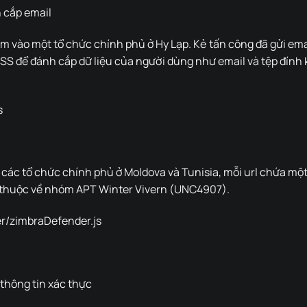
 cắp email
m vào một tổ chức chính phủ ở Hy Lạp. Kẻ tấn công đã gửi ema
 XSS để đánh cắp dữ liệu của người dùng như email và tệp đính
s
các tổ chức chính phủ ở Moldova và Tunisia, mỗi url chứa một
y thuộc về nhóm APT Winter Vivern (UNC4907).
r/zimbraDefender.js
 thông tin xác thực