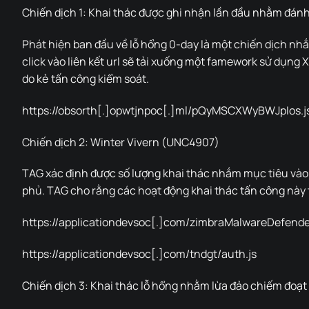
Chiến dịch 1: Khai thác được ghi nhận lần đầu nhằm đánh
Phát hiện ban đầu về lỗ hổng 0-day là một chiến dịch nhắ
click vào liên kết url sẽ tải xuống một famework sử dụng
do kẻ tấn công kiểm soát.
https://obsorth[.]opwtjnpoc[.]ml/pQyMSCXWyBWJpIos.j
Chiến dịch 2: Winter Vivern (UNC4907)
TAG xác định được số lượng khai thác nhắm mục tiêu vào 
phủ. TAG cho rằng các hoạt động khai thác tấn công nà
https://applicationdevsoc[.]com/zimbraMalwareDefende
https://applicationdevsoc[.]com/tndgt/auth.js
Chiến dịch 3: Khai thác lỗ hổng nhằm lừa đảo chiếm đoạt