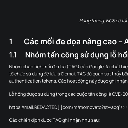
Hàng tháng, NCS sẽ tổng
1 Các mối đe dọa nâng cao – 
1.1 Nhóm tấn công sử dụng lỗ hổ
Nhóm phân tích mối đe dọa (TAG) của Google đã phát hiệ
tổ chức sử dụng để lưu trữ emai. TAG đã quan sát thấy bố
authentication tokens. Các hoạt động này được ghi nhận 
Lỗ hổng được sử dụng trong các cuộc tấn công là CVE-2023
https://mail.REDACTED[.]com/m/momoveto?st=acg”/><scr
Các chiến dịch được TAG ghi nhận như sau: