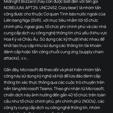
Midnight Blizzard (hay còn được biết đến với tên gọi
NOBELIUM, APT29, UNC2452, Cozy bear) là nhóm tấn
công được cho thuộc Cơ quan Tình báo nước ngoài của
Liên bang Nga (SVR), với mục tiêu nhắm tới tổ chức
chính phủ, ngoại giao, tổ chức phi chính phủ và các nhà
cung cấp dịch vụ công nghệ thông tin chủ yếu ở khu vực
Hoa Kỳ và Châu Âu. Sử dụng các kỹ thuật khác nhau để
khởi tạo truy cập như sử dụng các thông tin tài khoản
đánh cắp hoặc tấn công chuỗi cung ứng (supply chain
attacks), v.v…
Gần đây, Microsoft đã theo dõi và phát hiện nhóm tấn
công này sử dụng kỹ nghệ xã hội để lừa đảo đánh cắp
thông tin xác thực thông qua các cuộc trò chuyện trên
nền tảng Microsoft Teams. Theo ghi nhận từ Microsoft,
chiến dịch này ảnh hưởng đến gần 40 tổ chức trên toàn
cầu như tổ chức chính phủ, phi chính phủ (NGOs), các
công ty cung cấp dịch vụ công nghệ thông tin, nhóm