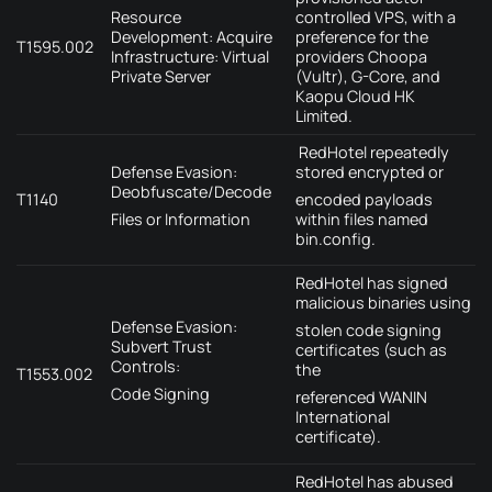
Resource
controlled VPS, with a
Development: Acquire
preference for the
T1595.002
Infrastructure: Virtual
providers Choopa
Private Server
(Vultr), G-Core, and
Kaopu Cloud HK
Limited.
RedHotel repeatedly
Defense Evasion:
stored encrypted or
Deobfuscate/Decode
T1140
encoded payloads
Files or Information
within files named
bin.config.
RedHotel has signed
malicious binaries using
Defense Evasion:
stolen code signing
Subvert Trust
certificates (such as
Controls:
the
T1553.002
Code Signing
referenced WANIN
International
certificate).
RedHotel has abused