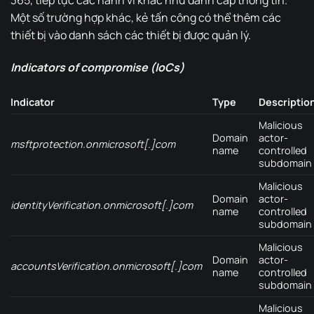
Một số trường hợp khác, kẻ tấn công có thể thêm các
thiết bị vào danh sách các thiết bị được quản lý.
Indicators of compromise (IoCs)
Indicator
Type
Descriptio
Malicious
Domain
actor-
msftprotection.onmicrosoft[.]com
name
controlled
subdomain
Malicious
Domain
actor-
identityVerification.onmicrosoft[.]com
name
controlled
subdomain
Malicious
Domain
actor-
accountsVerification.onmicrosoft[.]com
name
controlled
subdomain
Malicious