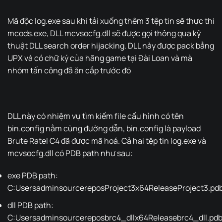
Mã độc log.exe sau khi tải xuống thêm 3 tệp tin sẽ thực thi
mcods.exe, DLL mcvsocfg.dll sẽ được gọi thông qua kỹ
thuật DLL search order hijacking. DLL này được pack bằng
UPX và có chữ ký của hãng game tại Đài Loan và mà
nhóm tấn công đã ăn cắp trước đó
DLL này có nhiệm vụ tìm kiếm file cấu hình có tên
bin.config nằm cùng đường dẫn, bin.config là payload
Brute Ratel C4 đã được mã hoá. Cả hai tệp tin log.exe và
mcvsocfg.dll có PDB path như sau:
exe PDB path:
C:UsersadminsourcereposProject3x64ReleaseProject3.pd
dll PDB path:
C:Usersadminsourcereposbrc4_dllx64Releasebrc4_dll.pd