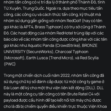
nhóm tấn công có vị trí địa lý ở thành phố Thành Đô, tỉnh
Tứ Xuyên, Trung Quốc. Ngoài ra, dựa theo mục tiêu tấn
công, các công cụ và cách thức tấn công, kỹ thuật mà
nhóm sử dụng gần giống với nhóm RedGolf (hay có tên
gọi khác là APT4, Brass Typhoon) có trụ sở cũng ở Thành
Đô. Các hoạt động của nhóm RedHotel trùng lặp với các
báo cáo về các nhóm tấn công được công khai với các tên
gọi khác như Aquatic Panda (CrowdStrike), BRONZE
UNIVERSITY (SecureWorks), Charcoal Typhoon
(Microsoft), Earth Lusca (Trend Micro), và Red Scylla
(PWC)
Trong một chiến dịch cuối năm 2022, nhóm tấn công đã
sử dụng chữ ký số đánh cắp được từ một công ty game ở
Đài Loan để ký cho một thư viện liên kết động (DLL). DLL
này là một công cụ tấn công có tên Brute Ratel C4 với
payload được cấu hình để tạo kết nối tới máy chủ được
cho là đã bị chiếm quyền điều khiển trực thuộc Viện Khoa