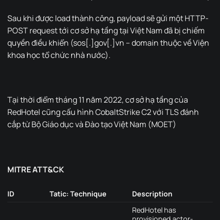
Sau khi được load thành công, payload sẽ gửi một HTTP-
POST request tới cơ sở hạ tầng tại Việt Nam đã bị chiếm
quyền điều khiển (sos[.]gov[.]vn – domain thuộc về Viện
khoa học tổ chức nhà nước).
Tại thời điểm tháng 11 năm 2022, cơ sở hạ tầng của
RedHotel cũng cấu hình CobaltStrike C2 với TLS đánh
cắp từ Bộ Giáo dục và Đào tạo Việt Nam (MOET)
MITRE ATT&CK
ID
Tatic: Technique
Description
RedHotel has
provisioned actor-