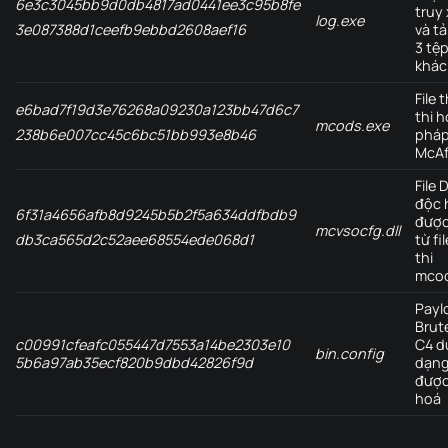
6e3c3045bb9d0db4817ad0441ee3c95b8fe
truy
log.exe
và t
3e087388d1ceefb9ebbd2608aef16
3 tệp
khác
File 
e6bad7f19d3e76268a09230a123bb47d6c7
thi 
mcods.exe
pháp
238b6e007cc45c6bc51bb993e8b46
McA
File 
độc 
6f31a4656afb8d9245b5b2f5a634ddfbdb9
được
mcvsocfg.dll
từ fi
db3ca565d2c52aee68554ede068d1
thi
mco
Payl
Brut
c00991cfeafc055447d7553a14be2303e10
C4 d
bin.config
5b6a97ab35ecf820b9dbd42826f9d
dạng
đượ
hoá