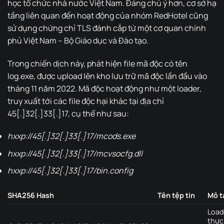
học tổ chức nhà nước Việt Nam. Đáng chú ý hơn, cơ sở hạ
tầng liên quan đến hoạt động của nhóm RedHotel cũng
sử dụng chứng chỉ TLS đánh cắp từ một cơ quan chính
phủ Việt Nam – Bộ Giáo dục và Đào tạo.
Trong chiến dịch này, phát hiện file mã độc có tên
log.exe, được upload lên kho lưu trữ mã độc lần đầu vào
tháng 11 năm 2022. Mã độc hoạt động như một loader,
truy xuất tới các file độc hại khác tại địa chỉ
45[.]32[.]33[.]17, cụ thể như sau:
hxxp://45[.]32[.]33[.]17/mcods.exe
hxxp://45[.]32[.]33[.]17/mcvsocfg.dll
hxxp://45[.]32[.]33[.]17/bin.config
SHA256 Hash
Tên tệp tin
Mô t
Load
thực