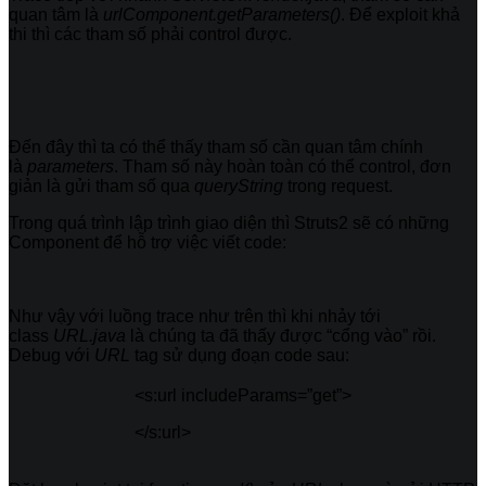
quan tâm là
urlComponent.getParameters()
. Để exploit khả
thi thì các tham số phải control được.
Đến đây thì ta có thể thấy tham số cần quan tâm chính
là
parameters
. Tham số này hoàn toàn có thể control, đơn
giản là gửi tham số qua
queryString
trong request.
Trong quá trình lập trình giao diện thì Struts2 sẽ có những
Component để hỗ trợ việc viết code:
Như vậy với luồng trace như trên thì khi nhảy tới
class
URL.java
là chúng ta đã thấy được “cổng vào” rồi.
Debug với
URL
tag sử dụng đoạn code sau:
<s:url includeParams=”get”>
</s:url>