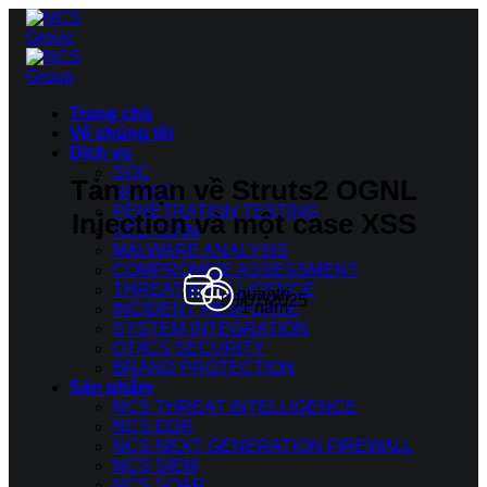
Bỏ
qua
nội
dung
Trang chủ
Về chúng tôi
Dịch vụ
SOC
Tản mạn về Struts2 OGNL
NCSOC
PENETRATION TESTING
Injection và một case XSS
REDTEAM
MALWARE ANALYSIS
COMPROMISE ASSESSMENT
THREAT INTELLIGENCE
quantri
08/07/2025
1 năm
INCIDENT RESPONSE
SYSTEM INTEGRATION
OT/ICS SECURITY
BRAND PROTECTION
Sản phẩm
NCS THREAT INTELLIGENCE
NCS EDR
NCS NEXT GENERATION FIREWALL
NCS SIEM
NCS SOAR