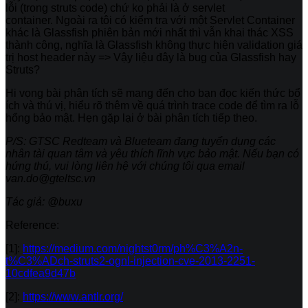
lỗi (trong struts code) chứ ko phải là ở servlet
container. Ngoài ra tôi có kiểm tra với một Servlet Container
khác là Glassfish phiên bản mới nhất thì vẫn khai thác XSS
thành công, nghĩa là Glassfish không thực hiện validation giá
trị host header này => Vậy liệu đây là bug của Glassfish hay
Struts?
Hi vọng bài phân tích sẽ mang đến cho bạn đọc kiến thức bổ
ích và thú vị, hiểu rõ thêm về quá trình trace code để tìm ra lỗ
hổng bảo mật. Hẹn gặp lại ở bài phân tích tiếp theo.
P/S: GTSC Redteam và Blueteam đang tuyển dụng các
nhân tài quan tâm và yêu thích lĩnh vực bảo mật. Nếu bạn có
hứng thú, vui lòng liên hệ với chúng tôi qua email
van.do@gteltsc.vn
Tác giả: @buxu
Reference:
[1]:
https://medium.com/nightst0rm/ph%C3%A2n-
t%C3%ADch-struts2-ognl-injection-cve-2013-2251-
10cdfea9d47b
[2]:
https://www.antlr.org/