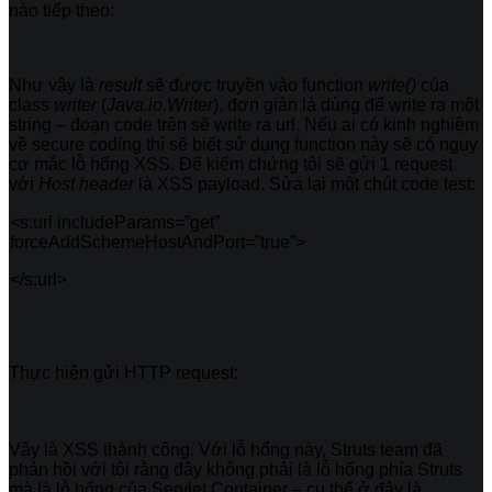
nào tiếp theo:
Như vậy là
result
sẽ được truyền vào function
write()
của
class
writer
(
Java.io.Writer
), đơn giản là dùng để write ra một
string – đoạn code trên sẽ write ra url. Nếu ai có kinh nghiệm
về secure coding thì sẽ biết sử dụng function này sẽ có nguy
cơ mắc lỗ hổng XSS. Để kiểm chứng tôi sẽ gửi 1 request
với
Host header
là XSS payload. Sửa lại một chút code test:
<s:url includeParams=”get”
forceAddSchemeHostAndPort=”true”>
</s:url>
Thực hiện gửi HTTP request:
Vậy là XSS thành công. Với lỗ hổng này, Struts team đã
phản hồi với tôi rằng đây không phải là lỗ hổng phía Struts
mà là lỗ hổng của Servlet Container – cụ thể ở đây là