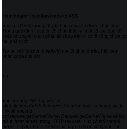
Host header injection leads to XSS
Vậy là RCE đã xong, đây là bug cũ và đã được khắc phục.
Trong quá trình trace thì tôi cũng thấy lại một số các bug cũ
khác nhưng tôi chọn phân tích bug trên vì có lẽ cũng chưa có
bài phân tích.
Trở lại với function
buildUrl()
mà tôi ghim ở trên, hãy xem
phần code của nó:
Và:
Khi sử dụng
URL
tag với các
attribute
forceAddSchemaHostAndPort
hoặc
schema
, giá trị
link sẽ append
với
request.getServerName
.
Request.getServerName
sẽ lấy
giá trị
host header
trong HTTP request => ta có thể control
được. Tiếp tục trace xem
result
này sẽ được xử lý như thế