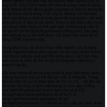
nhóm nghiên cứu bảo mật, tôi đã thực hiện nghiên cứu về
bug CVE-2013-2251 nhằm để hiểu về luồng code lỗi bằng
cách debug lỗi khi đã có public payload và một bài thông tin
sơ bộ được mô tả trong CVE này từ Struts2. Có thể xem
cách này là trace code từ entry point tới end point – với end
point tôi cho ở đây là các sinks. Sinks ở đây hiểu nôm na là
các đoạn code mà ta có thể nghi ngờ có khả năng mắc lỗi
khi gọi tới (ví dụ
OgnlUtil.getvalue()
chẳng hạn). Sau quá
trình debug, ta có thể biết được các sinks liên quan tới lỗ
hổng OGNL Injection này.
Trong phần này, tôi sẽ thử thực hiện nghiên cứu lỗ hổng
OGNL Injection bằng cách ngược lại với cách trước là thực
hiện trace code từ end point tới entry point, cách làm này
mới chính là cách để tìm ra một lố hổng bảo mật trong 1
project hay lib,…
Cái quan trọng để tìm ra bug chính là phải biết được sinks –
những function nào có thể dẫn tới mắc lỗ hổng đó. Trong
thời kỳ dịch nCovi có khái niệm về F0, F1, F2,… thì đối với
tôi sinks nó cũng có tính chất tương tự như vậy. Chẳng
hạn
OgnlUtil.getvalue()
là sink (tạm cho nó là F0)
thì
OgnlValueStack.getValue()
nó sẽ là F1 vì
trong
OgnlValueStack.getValue()
sẽ gọi
tới
OgnlUtil.getvalue()
. Cứ thế ta sẽ có 1 cây các sink, ví dụ