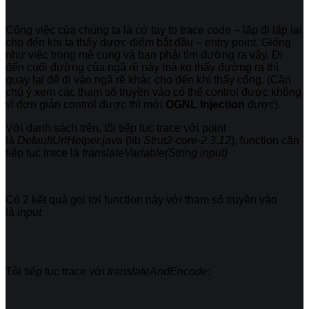
Công việc của chúng ta là cứ tay to trace code – lặp đi lặp lại
cho đến khi ta thấy được điểm bắt đầu – entry point. Giống
như việc trong mê cung và bạn phải tìm đường ra vậy. Đi
đến cuối đường của ngã rẽ này mà ko thấy đường ra thì
quay lại để đi vào ngã rẽ khác cho đến khi thấy cổng. (Cần
chú ý xem các tham số truyền vào có thể control được không
vì đơn giản control được thì mới
OGNL Injection
được).
Với danh sách trên, tôi tiếp tục trace với point
là
DefaultUrlHelper.java
(lib
Strut2-core-2.3.12
), function cần
tiếp tục trace là
translateVariable(String input)
Có 2 kết quả gọi tới function này với tham số truyền vào
là
input
Tôi tiếp tục trace với
translateAndEncode
: