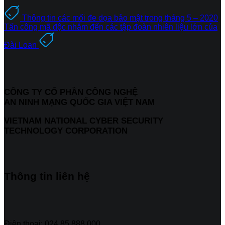
Thông tin các mối đe dọa bảo mật trong tháng 5 – 2020
Tấn công mã độc nhắm đến các tập đoàn nhiên liệu lớn của
Đài Loan
CÔNG TY CỔ PHẦN CÔNG NGHỆ
AN NINH MẠNG QUỐC GIA VIỆT NAM
VIETNAM NATIONAL CYBER SECURITY
TECHNOLOGY CORPORATION
Thông tin liên hệ
Điện thoại: 024 85 888 000