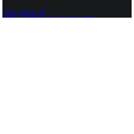
Chính sách bảo mật
CHÍNH SÁCH BẢO VỆ DỮ LIỆU CÁ NHÂN
TIN TỨC - BLOG
Blog
ĐIỂM TIN
TIN TỨC NCS
Copyright 2026 ©
Flatsome Theme
Trang chủ
Về chúng tôi
Dịch vụ
SOC
NCSOC
PENETRATION TESTING
REDTEAM
MALWARE ANALYSIS
COMPROMISE ASSESSMENT
THREAT INTELLIGENCE
INCIDENT RESPONSE