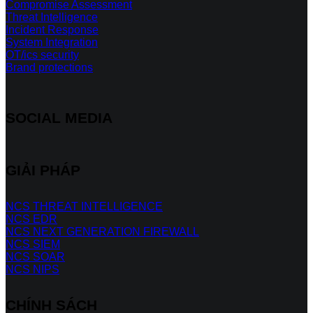
Compromise Assessment
Threat Intelligence
Incident Response
System Integration
OT/ics security
Brand protections
SOCIAL MEDIA
GIẢI PHÁP
NCS THREAT INTELLIGENCE
NCS EDR
NCS NEXT GENERATION FIREWALL
NCS SIEM
NCS SOAR
NCS NIPS
CHÍNH SÁCH