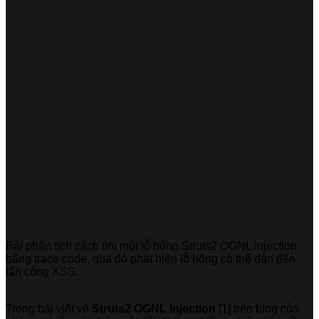
Bài phân tích cách tìm một lỗ hổng Struts2 OGNL Injection
bằng trace code, qua đó phát hiện lỗ hổng có thể dẫn đến
tấn công XSS.
Trong bài viết về
Struts2 OGNL Injection
[1] trên blog của