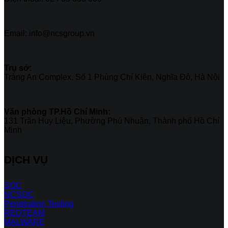
Email: info@ncsgroup.vn
Trụ sở:
Tràng An Complex, Số 1 Phùng Chí Kiên, Nghĩa Đô, Hà Nội
Văn phòng TP.Hồ Chí Minh:
131 Trần Huy Liệu, Phường Phú Nhuận, Thành phố Hồ Chí
Minh
DỊCH VỤ
SOC
NCSOC
Penetration Testing
REDTEAM
MALWARE