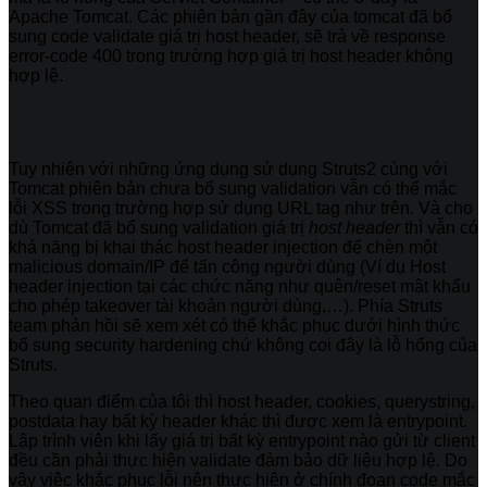
Apache Tomcat. Các phiên bản gần đây của tomcat đã bổ
sung code validate giá trị host header, sẽ trả về response
error-code 400 trong trường hợp giá trị host header không
hợp lệ.
Tuy nhiên với những ứng dụng sử dụng Struts2 cùng với
Tomcat phiên bản chưa bổ sung validation vẫn có thể mắc
lỗi XSS trong trường hợp sử dụng URL tag như trên. Và cho
dù Tomcat đã bổ sung validation giá trị
host header
thì vẫn có
khả năng bị khai thác host header injection để chèn một
malicious domain/IP để tấn công người dùng (Ví dụ Host
header injection tại các chức năng như quên/reset mật khẩu
cho phép takeover tài khoản người dùng,…). Phía Struts
team phản hồi sẽ xem xét có thể khắc phục dưới hình thức
bổ sung security hardening chứ không coi đây là lỗ hổng của
Struts.
Theo quan điểm của tôi thì host header, cookies, querystring,
postdata hay bất kỳ header khác thì được xem là entrypoint.
Lập trình viên khi lấy giá trị bất kỳ entrypoint nào gửi từ client
đều cần phải thực hiện validate đảm bảo dữ liệu hợp lệ. Do
vậy việc khắc phục lỗi nên thực hiện ở chính đoạn code mắc