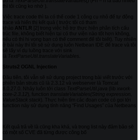
đó là
TextParseUtil.translateVariables()
(Fn – n là bao nhiêu
thì tôi cũng ko nhớ ).
Việc trace code thì ta có thể code 1 công cụ nhỏ để tự động
trace và hiển thị kết quả ( trước tôi có tham
khảo
ANTLR
[2]
trong việc hỗ trợ thực hiện phân tích cấu
trúc file, không biết hiện tại có thư viện nào tốt hơn không,
nếu có thì hi vọng bạn có thể comment để tôi biết). Tuy nhiên
ở bài này thì tôi sẽ sử dụng luôn Netbean IDE để trace và tôi
sẽ lấy ví dụ luồng trace với sink
là
TextParseUtil.translateVariables
.
Struts2 OGNL Injection
Đầu tiên, tôi vẫn sẽ sử dụng project trong bài viết trước với
phiên bản struts cũ là 2.3.12 và webserver là Tomcat
8.0.27.0. Nhảy luôn tới class
TextParseUtil.java
(lib
xwork-
core-2.3.12
), function
translateVariables(String expression,
ValueStack stack
). Thực hiện tìm các đoạn code có gọi tới
function này sử dụng tính năng “Find Usages” của Netbeans
Kết quả trả về là cũng kha khá, và trong list này đảm bảo sẽ
có một số CVE đã từng được công bố