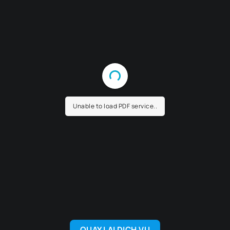
Unable to load PDF service..
QUAY LẠI DỊCH VỤ