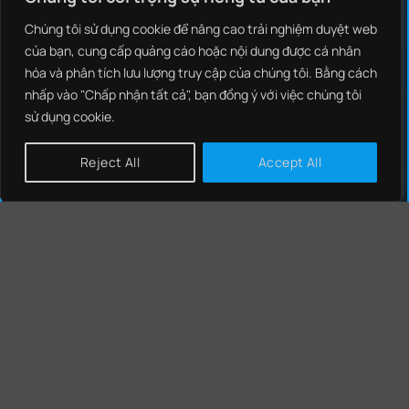
Chúng tôi sử dụng cookie để nâng cao trải nghiệm duyệt web
của bạn, cung cấp quảng cáo hoặc nội dung được cá nhân
hóa và phân tích lưu lượng truy cập của chúng tôi. Bằng cách
GIẢI PHÁP
nhấp vào "Chấp nhận tất cả", bạn đồng ý với việc chúng tôi
sử dụng cookie.
NCS THREAT INTELLIGENCE
NCS EDR
Reject All
Accept All
NCS NEXT GENERATION FIREWALL
NCS SIEM
NCS SOAR
NCS NIPS
CHÍNH SÁCH
CHÍNH SÁCH BẢO MẬT