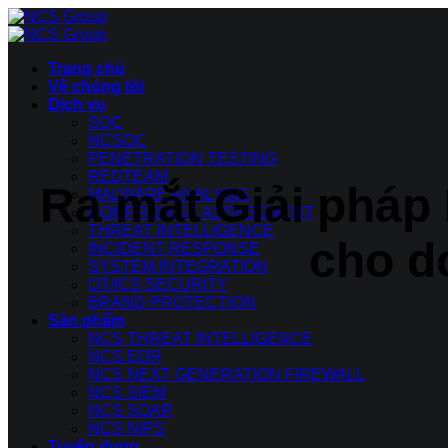
Bỏ
qua
nội
Trang chủ
dung
Về chúng tôi
Dịch vụ
SOC
NCSOC
PENETRATION TESTING
REDTEAM
Ra mắt Giải pháp
MALWARE ANALYSIS
COMPROMISE ASSESSMENT
THREAT INTELLIGENCE
cho d
INCIDENT RESPONSE
SYSTEM INTEGRATION
OT/ICS SECURITY
BRAND PROTECTION
Sản phẩm
NCS THREAT INTELLIGENCE
NCS EDR
NCS NEXT GENERATION FIREWALL
NCS SIEM
NCS SOAR
NCS NIPS
Tuyển dụng