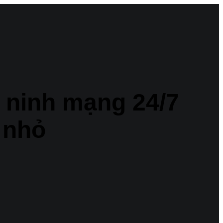
 ninh mạng 24/7
 nhỏ