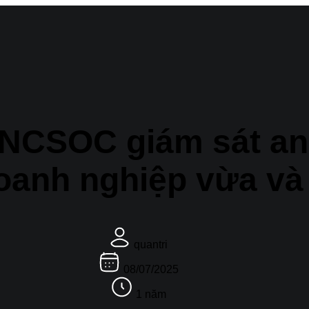
 NCSOC giám sát an
oanh nghiệp vừa và
quantri
08/07/2025
1 năm