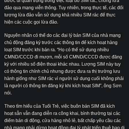
bước đi quan trọng trong việc loại bỏ SIM rác, chống lừa
đảo qua mạng viễn thông. Tuy nhiên, trong thực tế, các đối
tượng lừa đảo vẫn sử dụng khá nhiều SIM rác để thực
hiện các cuộc gọi lừa đảo.
Nguyên nhân có thể do các đại lý bán SIM của nhà mạng
chủ động đăng ký trước các thông tin để kích hoạt hàng
loạt SIM trước khi bán ra. “Họ có thể sử dụng nhiều
CMND/CCCD đi mượn, mỗi số CMND/CCCD được đăng
ký với nhiều số điện thoại khác nhau. Lượng SIM này tuy
có thông tin chính chủ nhưng được đưa ra thị trường lưu
hành giống như SIM rác vì người sử dụng cuối không phải
là người có thông tin đăng ký khi kích hoạt SIM”, ông Sơn
nói.
Theo tìm hiểu của Tuổi Trẻ, việc buôn bán SIM đã kích
hoạt sẵn vẫn đang diễn ra công khai, bình thường tại các
điểm bán di động, cửa hàng nhỏ lẻ, bất chấp yêu cầu các
nhà mạng phải dừng hoạt động đại lý phát triển thuê bao di