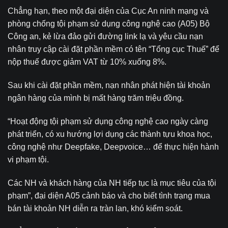
Chẳng hạn, theo một đại diện của Cục An ninh mạng và
phòng chống tội phạm sử dụng công nghệ cao (A05) Bộ
Công an, kẻ lừa đảo gửi đường link lạ và yêu cầu nạn
nhân truy cập cài đặt phần mềm có tên “Tổng cục Thuế” để
nộp thuế được giảm VAT từ 10% xuống 8%.
Sau khi cài đặt phần mềm, nạn nhân phát hiện tài khoản
ngân hàng của mình bị mất hàng trăm triệu đồng.
“Hoạt động tội phạm sử dụng công nghệ cao ngày càng
phát triển, có xu hướng lợi dụng các thành tựu khoa học,
công nghệ như Deepfake, Deepvoice… để thực hiện hành
vi phạm tội.
Các NH và khách hàng của NH tiếp tục là mục tiêu của tội
phạm”, đại diện A05 cảnh báo và cho biết tình trạng mua
bán tài khoản NH diễn ra tràn lan, khó kiểm soát.