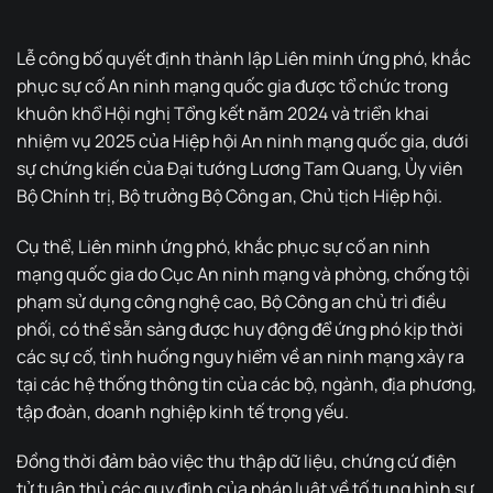
Lễ công bố quyết định thành lập Liên minh ứng phó, khắc
phục sự cố An ninh mạng quốc gia được tổ chức trong
khuôn khổ Hội nghị Tổng kết năm 2024 và triển khai
nhiệm vụ 2025 của Hiệp hội An ninh mạng quốc gia, dưới
sự chứng kiến của Đại tướng Lương Tam Quang, Ủy viên
Bộ Chính trị, Bộ trưởng Bộ Công an, Chủ tịch Hiệp hội.
Cụ thể, Liên minh ứng phó, khắc phục sự cố an ninh
mạng quốc gia do Cục An ninh mạng và phòng, chống tội
phạm sử dụng công nghệ cao, Bộ Công an chủ trì điều
phối, có thể sẵn sàng được huy động để ứng phó kịp thời
các sự cố, tình huống nguy hiểm về an ninh mạng xảy ra
tại các hệ thống thông tin của các bộ, ngành, địa phương,
tập đoàn, doanh nghiệp kinh tế trọng yếu.
Đồng thời đảm bảo việc thu thập dữ liệu, chứng cứ điện
tử tuân thủ các quy định của pháp luật về tố tụng hình sự