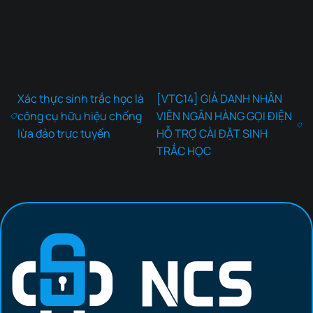
Xác thực sinh trắc học là
[VTC14] GIẢ DANH NHÂN
công cụ hữu hiệu chống
VIÊN NGÂN HÀNG GỌI ĐIỆN
lừa đảo trực tuyến
HỖ TRỢ CÀI ĐẶT SINH
TRẮC HỌC