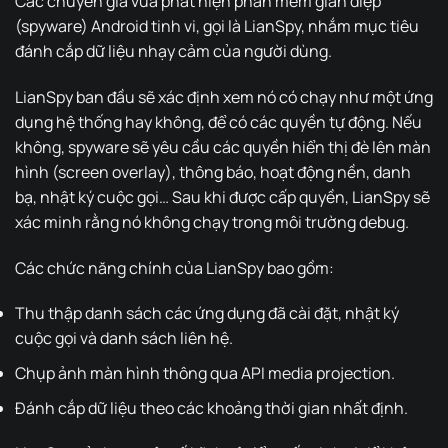
Các chuyên gia vừa phát hiện phần mềm gián điệp
(spyware) Android tinh vi, gọi là LianSpy, nhắm mục tiêu
đánh cắp dữ liệu nhạy cảm của người dùng.
LianSpy ban đầu sẽ xác định xem nó có chạy như một ứng
dụng hệ thống hay không, để có các quyền tự động. Nếu
không, spyware sẽ yêu cầu các quyền hiển thị đè lên màn
hình (screen overlay), thông báo, hoạt động nền, danh
bạ, nhật ký cuộc gọi… Sau khi được cấp quyền, LianSpy sẽ
xác minh rằng nó không chạy trong môi trường debug.
Các chức năng chính của LianSpy bao gồm:
Thu thập danh sách các ứng dụng đã cài đặt, nhật ký
cuộc gọi và danh sách liên hệ.
Chụp ảnh màn hình thông qua API media projection.
Đánh cắp dữ liệu theo các khoảng thời gian nhất định.