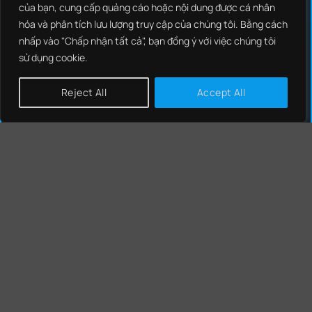
SOCIAL MEDIA
của bạn, cung cấp quảng cáo hoặc nội dung được cá nhân
hóa và phân tích lưu lượng truy cập của chúng tôi. Bằng cách
nhấp vào "Chấp nhận tất cả", bạn đồng ý với việc chúng tôi
sử dụng cookie.
Reject All
Accept All
GIẢI PHÁP
NCS THREAT INTELLIGENCE
NCS EDR
NCS NEXT GENERATION FIREWALL
NCS SIEM
NCS SOAR
NCS NIPS
CHÍNH SÁCH