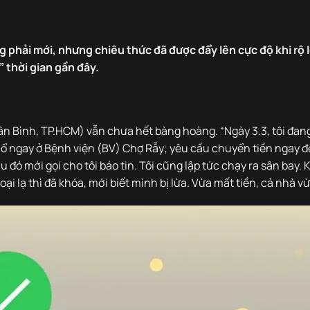
 phải mới, nhưng chiêu thức đã được đẩy lên cực độ khi rộ l
 thời gian gần đây.
Tân Bình, TP.HCM) vẫn chưa hết bàng hoàng. “Ngày 3.3, tôi đang
mổ ngay ở Bệnh viện (BV) Chợ Rẫy; yêu cầu chuyển tiền ngay đ
đó mới gọi cho tôi báo tin. Tôi cũng lập tức chạy ra sân bay. K
hoại lạ thì đã khóa, mới biết mình bị lừa. Vừa mất tiền, cả nhà vừ