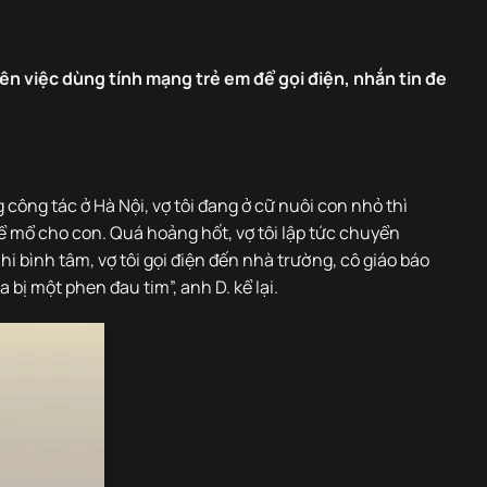
ên việc dùng tính mạng trẻ em để gọi điện, nhắn tin đe
 công tác ở Hà Nội, vợ tôi đang ở cữ nuôi con nhỏ thì
ể mổ cho con. Quá hoảng hốt, vợ tôi lập tức chuyển
hi bình tâm, vợ tôi gọi điện đến nhà trường, cô giáo báo
a bị một phen đau tim”, anh D. kể lại.