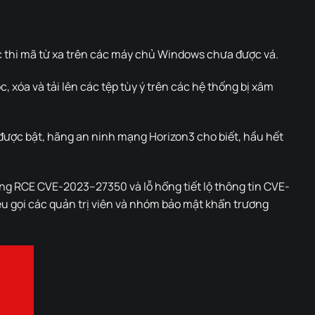
 thi mã từ xa trên các máy chủ Windows chưa được vá.
 xóa và tải lên các tệp tùy ý trên các hệ thống bị xâm
 được bật, hãng an ninh mạng Horizon3 cho biết, hầu hết
g RCE CVE-2023–27350 và lỗ hổng tiết lộ thông tin CVE-
kêu gọi các quản trị viên và nhóm bảo mật khẩn trương