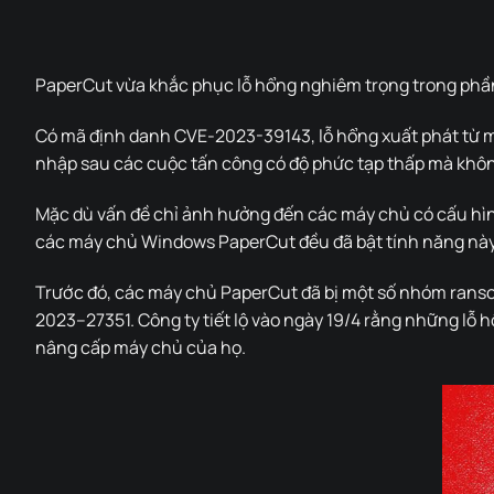
PaperCut vừa khắc phục lỗ hổng nghiêm trọng trong phầ
Có mã định danh CVE-2023-39143, lỗ hổng xuất phát từ một
nhập sau các cuộc tấn công có độ phức tạp thấp mà khôn
Mặc dù vấn đề chỉ ảnh hưởng đến các máy chủ có cấu hình
các máy chủ Windows PaperCut đều đã bật tính năng này
Trước đó, các máy chủ PaperCut đã bị một số nhóm ranso
2023–27351. Công ty tiết lộ vào ngày 19/4 rằng những lỗ 
nâng cấp máy chủ của họ.