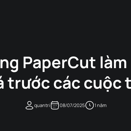
ọng PaperCut làm 
á trước các cuộc 
quantri
08/07/2025
1 năm