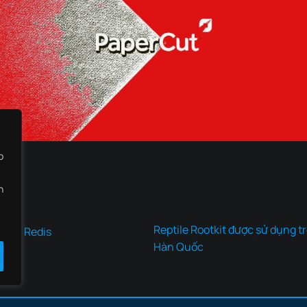
b
h
Reptile Rootkit được sử dụng 
 chủ Redis
Hàn Quốc