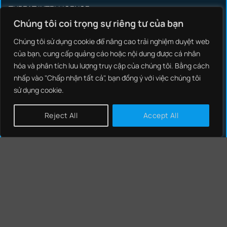
THREAT INTELLIGENCE
Chúng tôi coi trọng sự riêng tư của bạn
INCIDENT RESPONSE
Chúng tôi sử dụng cookie để nâng cao trải nghiệm duyệt web
SYSTEM INTEGRATION
của bạn, cung cấp quảng cáo hoặc nội dung được cá nhân
OT/ICS SECURITY
hóa và phân tích lưu lượng truy cập của chúng tôi. Bằng cách
nhấp vào "Chấp nhận tất cả", bạn đồng ý với việc chúng tôi
BRAND PROTECTIONS
sử dụng cookie.
Reject All
Accept All
SOCIAL MEDIA
GIẢI PHÁP
NCS THREAT INTELLIGENCE