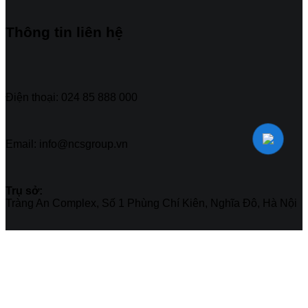
Thông tin liên hệ
Điện thoại: 024 85 888 000
Email: info@ncsgroup.vn
Trụ sở:
Tràng An Complex, Số 1 Phùng Chí Kiên, Nghĩa Đô, Hà Nội
Văn phòng TP.Hồ Chí Minh:
131 Trần Huy Liệu, Phường Phú Nhuận, Thành phố Hồ Chí
Minh