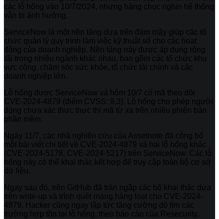
các lỗ hổng vào 10/7/2024, nhưng hàng chục nghìn hệ thống
vẫn bị ảnh hưởng.
ServiceNow là một nền tảng dựa trên đám mây giúp các tổ
chức quản lý quy trình làm việc kỹ thuật số cho các hoạt
động của doanh nghiệp. Nền tảng này được áp dụng rộng
rãi trong nhiều ngành khác nhau, bao gồm các tổ chức khu
vực công, chăm sóc sức khỏe, tổ chức tài chính và các
doanh nghiệp lớn.
Lỗ hổng được ServiceNow vá hôm 10/7 có mã theo dõi
CVE-2024-4879 (điểm CVSS: 9,3). Lỗ hổng cho phép người
dùng chưa xác thực thực thi mã từ xa trên nhiều phiên bản
phần mềm.
Ngày 11/7, các nhà nghiên cứu của Assetnote đã công bố
một bài viết chi tiết về CVE-2024-4879 và hai lỗ hổng khác
(CVE-2024-5178, CVE-2024-5217) trên ServiceNow. Các lỗ
hổng này có thể khai thác kết hợp để truy cập toàn bộ cơ sở
dữ liệu.
Ngay sau đó, trên GitHub đã tràn ngập các bộ khai thác dựa
trên write-up và trình quét mạng hàng loạt cho CVE-2024-
4879. Hacker cũng ngay lập tức tăng cường dò tìm các
trường hợp tồn tại lỗ hổng, theo báo cáo của Resecurity.