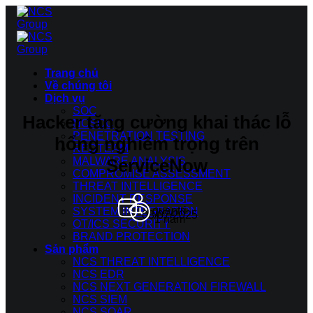
Bỏ
qua
nội
dung
Trang chủ
Về chúng tôi
Dịch vụ
SOC
Hacker tăng cường khai thác lỗ
NCSOC
PENETRATION TESTING
hổng nghiêm trọng trên
REDTEAM
ServiceNow
MALWARE ANALYSIS
COMPROMISE ASSESSMENT
THREAT INTELLIGENCE
INCIDENT RESPONSE
quantri
SYSTEM INTEGRATION
08/07/2025
1 năm
OT/ICS SECURITY
BRAND PROTECTION
Sản phẩm
NCS THREAT INTELLIGENCE
NCS EDR
NCS NEXT GENERATION FIREWALL
NCS SIEM
NCS SOAR