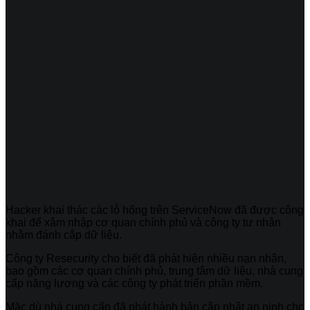
Hacker khai thác các lỗ hổng trên ServiceNow đã được công
khai để xâm nhập cơ quan chính phủ và công ty tư nhân
nhằm đánh cắp dữ liệu.
Công ty Resecurity cho biết đã phát hiện nhiều nạn nhân,
bao gồm các cơ quan chính phủ, trung tâm dữ liệu, nhà cung
cấp năng lượng và các công ty phát triển phần mềm.
Mặc dù nhà cung cấp đã phát hành bản cập nhật an ninh cho