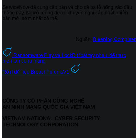
ServiceNow đã cung cấp bản vá cho cả ba lỗ hổng vào đầu
tháng này. Người dùng được khuyến nghị cập nhật phiên
bản mới sớm nhất có thể.
Nguồn:
Bleeping Computer
Ransomware Play và LockBit ‘bắt tay nhau’ để thực
hiện tấn công mạng
Rò rỉ dữ liệu BreachForumsV1
CÔNG TY CỔ PHẦN CÔNG NGHỆ
AN NINH MẠNG QUỐC GIA VIỆT NAM
VIETNAM NATIONAL CYBER SECURITY
TECHNOLOGY CORPORATION