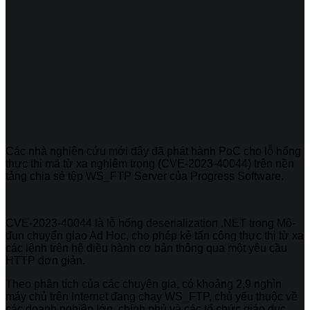
Các nhà nghiên cứu mới đây đã phát hành PoC cho lỗ hổng
thực thi mã từ xa nghiêm trọng (CVE-2023-40044) trên nền
tảng chia sẻ tệp WS_FTP Server của Progress Software.
CVE-2023-40044 là lỗ hổng deserialization .NET trong Mô-
đun chuyển giao Ad Hoc, cho phép kẻ tấn công thực thi từ xa
các lệnh trên hệ điều hành cơ bản thông qua một yêu cầu
HTTP đơn giản.
Theo phân tích của các chuyên gia, có khoảng 2,9 nghìn
máy chủ trên Internet đang chạy WS_FTP, chủ yếu thuộc về
các doanh nghiệp lớn, chính phủ và các tổ chức giáo dục.