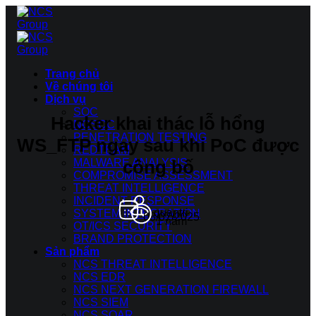
Bỏ
qua
nội
dung
Trang chủ
Về chúng tôi
Dịch vụ
SOC
Hacker khai thác lỗ hổng
NCSOC
PENETRATION TESTING
WS_FTP ngay sau khi PoC được
REDTEAM
công bố
MALWARE ANALYSIS
COMPROMISE ASSESSMENT
THREAT INTELLIGENCE
INCIDENT RESPONSE
quantri
SYSTEM INTEGRATION
08/07/2025
1 năm
OT/ICS SECURITY
BRAND PROTECTION
Sản phẩm
NCS THREAT INTELLIGENCE
NCS EDR
NCS NEXT GENERATION FIREWALL
NCS SIEM
NCS SOAR