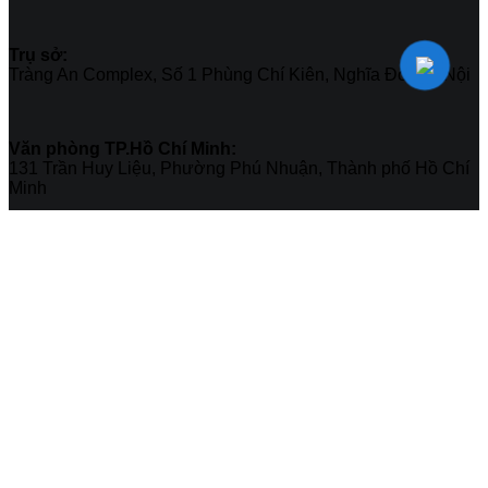
Trụ sở:
Tràng An Complex, Số 1 Phùng Chí Kiên, Nghĩa Đô, Hà Nội
Văn phòng TP.Hồ Chí Minh:
131 Trần Huy Liệu, Phường Phú Nhuận, Thành phố Hồ Chí
Minh
DỊCH VỤ
SOC
NCSOC
Penetration Testing
REDTEAM
MALWARE
Compromise Assessment
Threat Intelligence
Incident Response
System Integration
OT/ics security