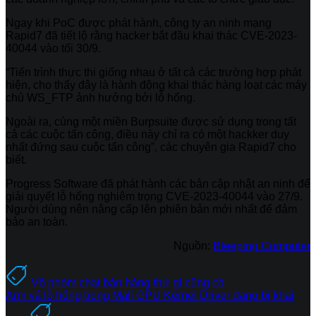
Ngay khi PoC được phát hành, công ty an ninh mạng
Rapid7 đã tiết lộ rằng hacker bắt đầu khai thác CVE-2023-
40044 vào tối 30/9.
“Tiến trình thực thi giống nhau ở tất cả các trường hợp phát
hiện, cho thấy đây là hành động khai thác hàng loạt các máy
chủ WS_FTP ảnh hưởng bởi lỗ hổng.
Ngoài ra, cùng một miền Burpsuite được sử dụng trong tất
cả các cuộc tấn công, điều này chỉ ra có một hackker duy
nhất đứng sau cuộc tấn công”, các chuyên gia Rapid7 cho
biết.
Progress Software đã phát hành các bản cập nhật an ninh để
giải quyết lỗ hổng nghiêm trọng CVE-2023-40044 vào 27/9.
Người dùng nên nâng cấp lên phiên bản mới nhất để đảm
bảo an toàn.
Nguồn:
Bleeping Computer
Vô nhóm chat bán hàng thứ gì cũng có
Arm vá lỗ hổng trong Mali GPU Kernel Driver đang bị khai