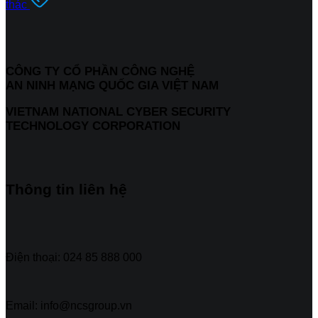
thác
CÔNG TY CỔ PHẦN CÔNG NGHỆ
AN NINH MẠNG QUỐC GIA VIỆT NAM
VIETNAM NATIONAL CYBER SECURITY
TECHNOLOGY CORPORATION
Thông tin liên hệ
Điện thoại: 024 85 888 000
Email: info@ncsgroup.vn