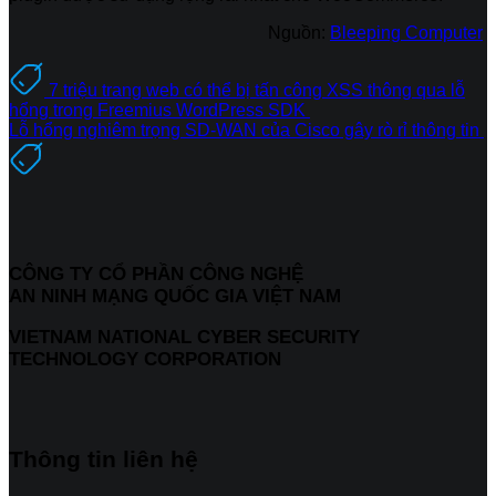
Nguồn:
Bleeping Computer
7 triệu trang web có thể bị tấn công XSS thông qua lỗ
hổng trong Freemius WordPress SDK
Lỗ hổng nghiêm trọng SD-WAN của Cisco gây rò rỉ thông tin
CÔNG TY CỔ PHẦN CÔNG NGHỆ
AN NINH MẠNG QUỐC GIA VIỆT NAM
VIETNAM NATIONAL CYBER SECURITY
TECHNOLOGY CORPORATION
Thông tin liên hệ