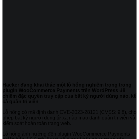
Hacker đang khai thác một lỗ hổng nghiêm trọng trong
plugin WooCommerce Payments trên WordPress để
chiếm đặc quyền truy cập của bất kỳ người dùng nào, kể
cả quản trị viên.
Lỗ hổng có mã định danh CVE-2023-28121 (CVSS: 9,8), cho
phép bất kỳ người dùng từ xa nào mạo danh quản trị viên và
kiểm soát hoàn toàn trang web.
Lỗ hổng ảnh hưởng đến plugin WooCommerce Payments