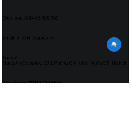
Điện thoại: 024 85 888 000
Email: info@ncsgroup.vn
Trụ sở:
Tràng An Complex, Số 1 Phùng Chí Kiên, Nghĩa Đô, Hà Nội
Văn phòng TP.Hồ Chí Minh:
131 Trần Huy Liệu, Phường Phú Nhuận, Thành phố Hồ Chí
Minh
DỊCH VỤ
SOC
NCSOC