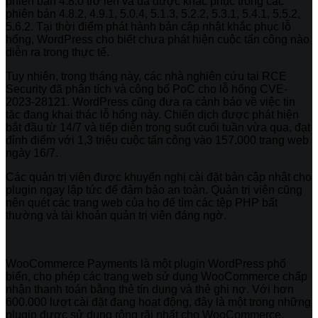
phiên bản 4.8.0 trở lên và đã được khắc phục trong các
phiên bản 4.8.2, 4.9.1, 5.0.4, 5.1.3, 5.2.2, 5.3.1, 5.4.1, 5.5.2,
5.6.2. Tại thời điểm phát hành bản cập nhật khắc phục lỗ
hổng, WordPress cho biết chưa phát hiện cuộc tấn công nào
diễn ra trong thực tế.
Tuy nhiên, trong tháng này, các nhà nghiên cứu tại RCE
Security đã phân tích và công bố PoC cho lỗ hổng CVE-
2023-28121. WordPress cũng đưa ra cảnh báo về việc tin
tặc đang khai thác lỗ hổng này. Chiến dịch được phát hiện
bắt đầu từ 14/7 và tiếp diễn trong suốt cuối tuần vừa qua, đạt
đỉnh điểm với 1,3 triệu cuộc tấn công vào 157.000 trang web
ngày 16/7.
Các quản trị viên được khuyến nghị cài đặt bản cập nhật cho
plugin ngay lập tức để đảm bảo an toàn. Quản trị viên cũng
nên quét các trang web của họ để tìm các tệp PHP bất
thường và tài khoản quản trị viên đáng ngờ.
WooCommerce Payments là một plugin WordPress phổ
biến, cho phép các trang web sử dụng WooCommerce chấp
nhận thanh toán bằng thẻ tín dụng và thẻ ghi nợ. Với hơn
600.000 lượt cài đặt đang hoạt động, đây là một trong những
plugin được sử dụng rộng rãi nhất cho WooCommerce.