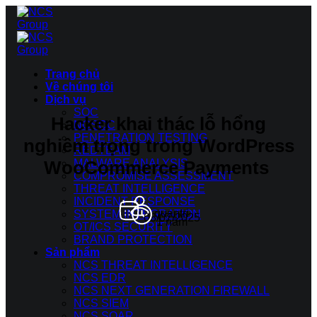
Bỏ
qua
nội
dung
Trang chủ
Về chúng tôi
Dịch vụ
SOC
Hacker khai thác lỗ hổng
NCSOC
PENETRATION TESTING
nghiêm trọng trong WordPress
REDTEAM
WooCommerce Payments
MALWARE ANALYSIS
COMPROMISE ASSESSMENT
THREAT INTELLIGENCE
INCIDENT RESPONSE
quantri
SYSTEM INTEGRATION
08/07/2025
1 năm
OT/ICS SECURITY
BRAND PROTECTION
Sản phẩm
NCS THREAT INTELLIGENCE
NCS EDR
NCS NEXT GENERATION FIREWALL
NCS SIEM
NCS SOAR