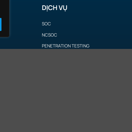
DỊCH VỤ
SOC
NCSOC
PENETRATION TESTING
REDTEAM
MALWARE
OGY
COMPROMISE ASSESSMENT
THREAT INTELLIGENCE
INCIDENT RESPONSE
SYSTEM INTEGRATION
OT/ICS SECURITY