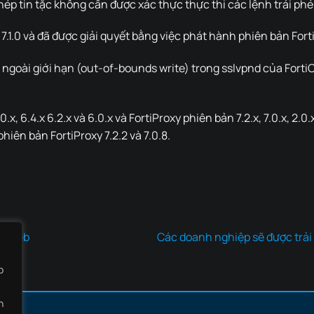
ép tin tặc không cần được xác thực thực thi các lệnh trái phé
7.1.0 và đã được giải quyết bằng việc phát hành phiên bản FortiAD
ngoài giới hạn (out-of-bounds write) trong sslvpnd của FortiO
.x, 6.4.x 6.2.x và 6.0.x và FortiProxy phiên bản 7.2.x, 7.0.x, 2.
 phiên bản FortiProxy 7.2.2 và 7.0.8.
ark web
Các doanh nghiệp sẽ được trải
b
h