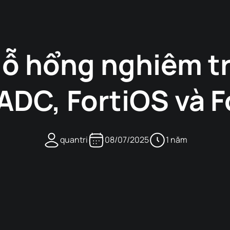
i lỗ hổng nghiêm 
ADC, FortiOS và 
quantri
08/07/2025
1 năm