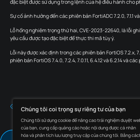
đặc biệt được sử dụng trong lệnh của hệ điều hành cho ph
Sự cố ảnh hưởng đến các phiên bản FortiADC 7.2.0, 7.1.1 và 
Lỗ hổng nghiêm trọng thứ hai, CVE-2023-22640, là lỗi ghi 
yêu cầu được tạo đặc biệt để thực thi mã tùy ý.
Lỗi này được xác định trong các phiên bản FortiOS 7.2.x, 7.0
phiên bản FortiOS 7.4.0, 7.2.4, 7.0.11, 6.4.12 và 6.2.14 và các
MSI bị tấn công, rò rỉ private code signing keys trên d
Chúng tôi coi trọng sự riêng tư của bạn
Chúng tôi sử dụng cookie để nâng cao trải nghiệm duyệt we
của bạn, cung cấp quảng cáo hoặc nội dung được cá nhân
hóa và phân tích lưu lượng truy cập của chúng tôi. Bằng các