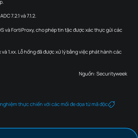
p.
C 7.2.1 và 7.1.2.
S và FortiProxy, cho phép tin tặc được xác thực gửi các
0.x và 1.xx. Lỗ hổng đã được xử lý bằng việc phát hành các
Nguồn:
Securityweek
 nghiệm thực chiến với các mối đe dọa từ mã độc