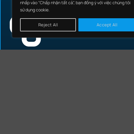
nhấp vào "Chấp nhận tất cả", bạn đồng ý với việc chúng tôi
sử dụng cookie.
Reject All
Accept All
CÔNG TY CỔ PHẦN CÔNG NGHỆ
AN NINH MẠNG QUỐC GIA VIỆT NAM
VIETNAM NATIONAL CYBER SECURITY TECHNOL
CORPORATION
Thông tin liên hệ
Điện thoại: 024 85 888 000