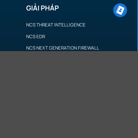
GIẢI PHÁP
NCS THREAT INTELLIGENCE
NCS EDR
NCS NEXT GENERATION FIREWALL
NCS SIEM
NCS SOAR
NCS NIPS
CHÍNH SÁCH
CHÍNH SÁCH BẢO MẬT
CHÍNH SÁCH BẢO VỆ DỮ LIỆU CÁ NHÂN