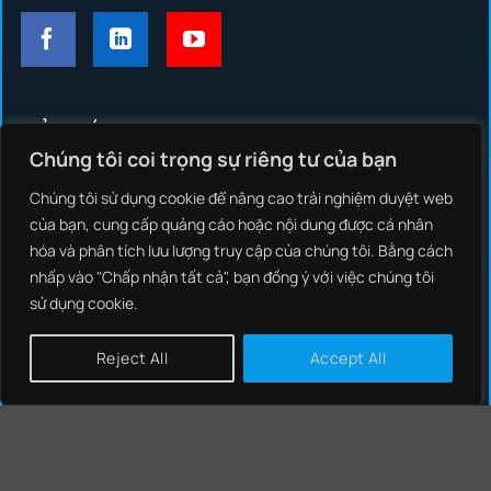
GIẢI PHÁP
Chúng tôi coi trọng sự riêng tư của bạn
NCS THREAT INTELLIGENCE
Chúng tôi sử dụng cookie để nâng cao trải nghiệm duyệt web
NCS EDR
của bạn, cung cấp quảng cáo hoặc nội dung được cá nhân
hóa và phân tích lưu lượng truy cập của chúng tôi. Bằng cách
NCS NEXT GENERATION FIREWALL
nhấp vào "Chấp nhận tất cả", bạn đồng ý với việc chúng tôi
sử dụng cookie.
NCS SIEM
NCS SOAR
Reject All
Accept All
NCS NIPS
CHÍNH SÁCH