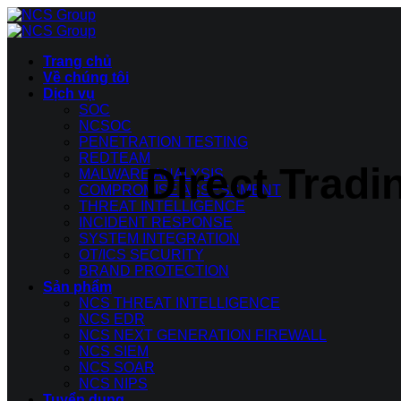
Bỏ
qua
nội
Trang chủ
dung
Về chúng tôi
Dịch vụ
SOC
NCSOC
PENETRATION TESTING
REDTEAM
Direct Tradi
MALWARE ANALYSIS
COMPROMISE ASSESSMENT
THREAT INTELLIGENCE
INCIDENT RESPONSE
SYSTEM INTEGRATION
OT/ICS SECURITY
BRAND PROTECTION
Sản phẩm
NCS THREAT INTELLIGENCE
NCS EDR
NCS NEXT GENERATION FIREWALL
NCS SIEM
NCS SOAR
NCS NIPS
Tuyển dụng