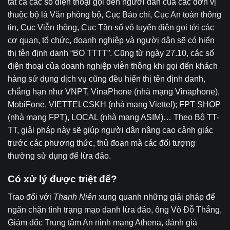
tất cả các số điện thoại gọi đến người dân của các đơn vị
thuộc bộ là Văn phòng bộ, Cục Báo chí, Cục An toàn thông
tin, Cục Viễn thông, Cục Tần số vô tuyến điện gọi tới các
cơ quan, tổ chức, doanh nghiệp và người dân sẽ có hiển
thị tên định danh “BO TTTT”. Cũng từ ngày 27.10, các số
điện thoại của doanh nghiệp viễn thông khi gọi đến khách
hàng sử dụng dịch vụ cũng đều hiển thị tên định danh,
chẳng hạn như VNPT, VinaPhone (nhà mạng Vinaphone),
MobiFone, VIETTELCSKH (nhà mạng Viettel); FPT SHOP
(nhà mạng FPT), LOCAL (nhà mạng ASIM)… Theo Bộ TT-
TT, giải pháp này sẽ giúp người dân nâng cao cảnh giác
trước các phương thức, thủ đoạn mà các đối tượng
thường sử dụng để lừa đảo.
Có xử lý được triệt để?
Trao đổi với
Thanh Niên
xung quanh những giải pháp để
ngăn chặn tình trạng mạo danh lừa đảo, ông Võ Đỗ Thắng,
Giám đốc Trung tâm An ninh mạng Athena, đánh giá