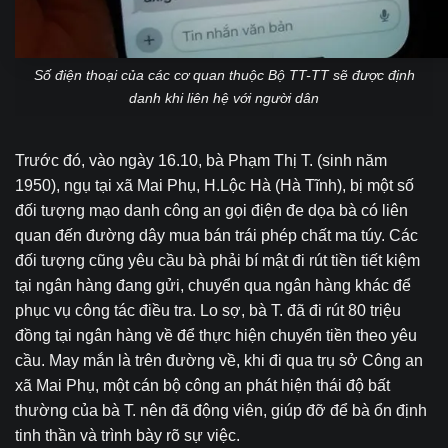
Số điện thoại của các cơ quan thuộc Bộ TT-TT sẽ được định
danh khi liên hệ với người dân
Trước đó, vào ngày 16.10, bà Phạm Thị T. (sinh năm
1950), ngụ tại xã Mai Phụ, H.Lộc Hà (Hà Tĩnh), bị một số
đối tượng mạo danh công an gọi điện đe dọa bà có liên
quan đến đường dây mua bán trái phép chất ma túy. Các
đối tượng cũng yêu cầu bà phải bí mật đi rút tiền tiết kiệm
tại ngân hàng đang gửi, chuyển qua ngân hàng khác để
phục vụ công tác điều tra. Lo sợ, bà T. đã đi rút 80 triệu
đồng tại ngân hàng về để thực hiện chuyển tiền theo yêu
cầu. May mắn là trên đường về, khi đi qua trụ sở Công an
xã Mai Phụ, một cán bộ công an phát hiện thái độ bất
thường của bà T. nên đã động viên, giúp đỡ để bà ổn định
tinh thần và trình bày rõ sự việc.