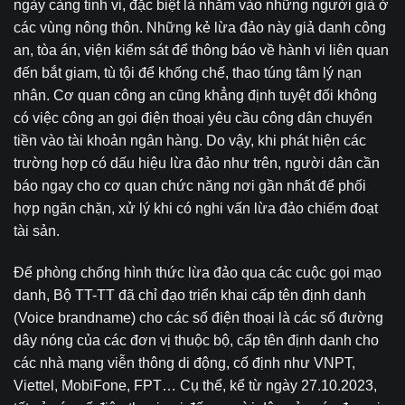
ngày càng tinh vi, đặc biệt là nhằm vào những người già ở
các vùng nông thôn. Những kẻ lừa đảo này giả danh công
an, tòa án, viện kiểm sát để thông báo về hành vi liên quan
đến bắt giam, tù tội để khống chế, thao túng tâm lý nạn
nhân. Cơ quan công an cũng khẳng định tuyệt đối không
có việc công an gọi điện thoại yêu cầu công dân chuyển
tiền vào tài khoản ngân hàng. Do vậy, khi phát hiện các
trường hợp có dấu hiệu lừa đảo như trên, người dân cần
báo ngay cho cơ quan chức năng nơi gần nhất để phối
hợp ngăn chặn, xử lý khi có nghi vấn lừa đảo chiếm đoạt
tài sản.
Để phòng chống hình thức lừa đảo qua các cuộc gọi mạo
danh, Bộ TT-TT đã chỉ đạo triển khai cấp tên định danh
(Voice brandname) cho các số điện thoại là các số đường
dây nóng của các đơn vị thuộc bộ, cấp tên định danh cho
các nhà mạng viễn thông di động, cố định như VNPT,
Viettel, MobiFone, FPT… Cụ thể, kể từ ngày 27.10.2023,