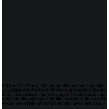
Sài Gòn Giải Phóng – Chính phủ đã ban hành Nghị định
13/2023/NĐ-CP về bảo vệ dữ liệu cá nhân (gọi tắt là Nghị
định), có hiệu lực thi hành từ ngày 1-7-2023. Việc có một
nghị định riêng về bảo vệ dữ liệu cá nhân là rất cần thiết
và phù hợp với tình hình thực tế hiện nay tại Việt Nam.