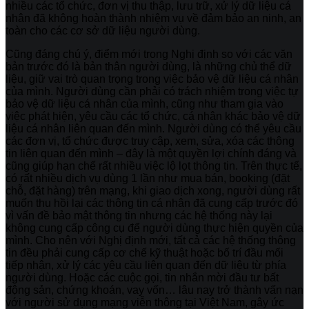
nhiều các tổ chức, đơn vị thu thập, lưu trữ, xử lý dữ liệu cá
nhân đã không hoàn thành nhiệm vụ về đảm bảo an ninh, an
toàn cho các cơ sở dữ liệu người dùng.
Cũng đáng chú ý, điểm mới trong Nghị định so với các văn
bản trước đó là bản thân người dùng, là những chủ thể dữ
liệu, giữ vai trò quan trọng trong việc bảo vệ dữ liệu cá nhân
của mình. Người dùng cần phải có trách nhiệm trong việc tự
bảo vệ dữ liệu cá nhân của mình, cũng như tham gia vào
việc phát hiện, yêu cầu các tổ chức, cá nhân khác bảo vệ dữ
liệu cá nhân liên quan đến mình. Người dùng có thể yêu cầu
các đơn vị, tổ chức được truy cập, xem, sửa, xóa các thông
tin liên quan đến mình – đây là một quyền lợi chính đáng và
cũng giúp hạn chế rất nhiều việc lộ lọt thông tin. Trên thực tế,
có rất nhiều dịch vụ dùng 1 lần như mua bán, booking (đặt
chỗ, đặt hàng) trên mạng, khi giao dịch xong, người dùng rất
muốn thu hồi lại các thông tin cá nhân đã cung cấp trước đó
vì vấn đề bảo mật thông tin nhưng các hệ thống này lại
không cung cấp công cụ để người dùng thực hiện quyền của
mình. Cho nên với Nghị định mới, tất cả các hệ thống thông
tin đều phải cung cấp cơ chế kỹ thuật hoặc bố trí đầu mối
tiếp nhận, xử lý các yêu cầu liên quan đến dữ liệu từ phía
người dùng. Hoặc các cuộc gọi, tin nhắn mời đầu tư bất
động sản, chứng khoán, vay vốn… lâu nay trở thành vấn nạn
với người sử dụng mạng viễn thông tại Việt Nam, gây ức