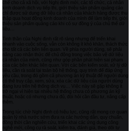
chế cho cả xã hội, với Nghị định mới, các tổ chức, cá nhân
kinh doanh dịch vụ tiếp thị, giới thiệu sản phẩm quảng cáo
chỉ được sử dụng dữ liệu cá nhân của khách hàng được thu
thập qua hoạt động kinh doanh của mình để làm tiếp thị, giới
thiệu sản phẩm quảng cáo khi có sự đồng ý của chủ thể dữ
liệu…
Tinh thần của Nghị định rất rõ ràng nhưng để triển khai
nhanh vào cuộc sống, vẫn còn không ít khó khăn, thách thức
cho tất cả các bên liên quan. Về phía người dùng, sẽ phải
nâng cao nhận thức để chủ động trong việc bảo vệ dữ liệu
cá nhân của mình, cũng như góp phần phát hiện sai phạm
của các bên khác liên quan. Với các bên kiểm soát, xử lý dữ
liệu, cần rà soát lại toàn bộ hệ thống, quy trình để đáp ứng
yêu cầu, trong đó gồm cả phương án kỹ thuật để người dùng
có thể truy cập, xem, sửa, xóa các dữ liệu của người dùng
đang lưu trên hệ thống dịch vụ… Việc này sẽ gặp không ít
trở ngại vì hiện tại nhiều hệ thống chưa có phương án kỹ
thuật, hoặc có nhưng chưa đủ, đòi hỏi cần đầu tư, nâng cấp
thêm.
Trong lúc chờ Nghị định có hiệu lực, cũng rất mong cơ quan
quản lý nhà nước sớm đưa ra các hướng dẫn, quy chuẩn,
đồng thời cần nghiên cứu, triển khai các ứng dụng công
nghệ mới, công cụ rà soát, kiểm tra, đánh giá, theo dõi tự