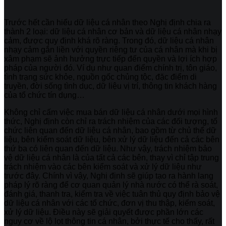
Trước hết cần hiểu dữ liệu cá nhân theo Nghị định chia ra
thành 2 loại: dữ liệu cá nhân cơ bản và dữ liệu cá nhân nhạy
cảm, được quy định khá rõ ràng. Trong đó, dữ liệu cá nhân
nhạy cảm gắn liền với quyền riêng tư của cá nhân mà khi bị
xâm phạm sẽ ảnh hưởng trực tiếp đến quyền và lợi ích hợp
pháp của người đó. Ví dụ như quan điểm chính trị, tôn giáo,
tình trạng sức khỏe, nguồn gốc chủng tộc, đặc điểm di
truyền, đời sống tình dục, dữ liệu vị trí, thông tin khách hàng
của tổ chức tín dụng…
Không chỉ cấm việc mua bán dữ liệu cá nhân dưới mọi hình
thức, Nghị định còn chỉ ra trách nhiệm của các đối tượng, tổ
chức liên quan đến dữ liệu cá nhân, bao gồm từ chủ thể dữ
liệu, bên kiểm soát dữ liệu, bên xử lý dữ liệu đến cả các bên
thứ ba có liên quan đến dữ liệu. Như vậy, trách nhiệm bảo
vệ dữ liệu cá nhân là của tất cả các bên, thay vì chỉ tập trung
trách nhiệm vào các bên kiểm soát và xử lý dữ liệu như
trước đây. Chính vì vậy, Nghị định sẽ giúp tạo ra hành lang
pháp lý rõ ràng để cơ quan quản lý nhà nước có thể rà soát,
đánh giá, thanh tra, kiểm tra về việc tuân thủ quy định bảo vệ
dữ liệu cá nhân với các tổ chức, đơn vị thu thập, kiểm soát,
xử lý dữ liệu. Điều này sẽ giải quyết được phần lớn các
nguy cơ về lộ lọt thông tin cá nhân, bởi thực tế cho thấy, rất