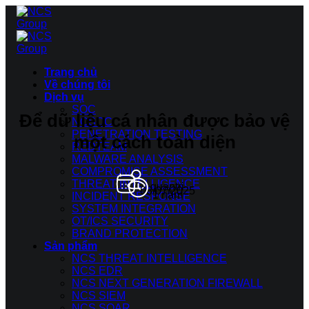
Bỏ
qua
nội
dung
Trang chủ
Về chúng tôi
Dịch vụ
SOC
Để dữ liệu cá nhân được bảo vệ
NCSOC
PENETRATION TESTING
một cách toàn diện
REDTEAM
MALWARE ANALYSIS
COMPROMISE ASSESSMENT
THREAT INTELLIGENCE
quantri
08/07/2025
1 năm
INCIDENT RESPONSE
SYSTEM INTEGRATION
OT/ICS SECURITY
BRAND PROTECTION
Sản phẩm
NCS THREAT INTELLIGENCE
NCS EDR
NCS NEXT GENERATION FIREWALL
NCS SIEM
NCS SOAR