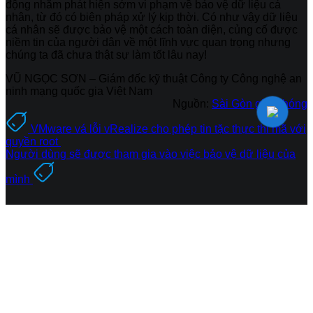
động nhằm phát hiện sớm vi phạm về bảo vệ dữ liệu cá
nhân, từ đó có biện pháp xử lý kịp thời. Có như vậy dữ liệu
cá nhân sẽ được bảo vệ một cách toàn diện, củng cố được
niềm tin của người dân về một lĩnh vực quan trọng nhưng
chúng ta đã chưa thật sự làm tốt lâu nay!
VŨ NGỌC SƠN – Giám đốc kỹ thuật Công ty Công nghệ an
ninh mạng quốc gia Việt Nam
Nguồn:
Sài Gòn giải phóng
VMware vá lỗi vRealize cho phép tin tặc thực thi mã với
quyền root
Người dùng sẽ được tham gia vào việc bảo vệ dữ liệu của
mình
CÔNG TY CỔ PHẦN CÔNG NGHỆ
AN NINH MẠNG QUỐC GIA VIỆT NAM
VIETNAM NATIONAL CYBER SECURITY
TECHNOLOGY CORPORATION