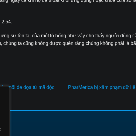
ng ngay cả khi họ đã thoát khỏi ứng dụng hoặc khóa cửa sổ làm
c 2.54.
ưng sự tồn tại của một lỗ hổng như vậy cho thấy người dùng c
ẩu, chúng ta cũng không được quên rằng chúng không phải là b
các mối đe dọa từ mã độc
PharMerica bị xâm phạm dữ liệ
DỊCH VỤ
c