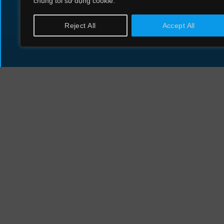
chúng tôi sử dụng cookie.
CÔNG TY CỔ PHẦN CÔNG NGHỆ
AN NINH MẠNG QUỐC GIA VIỆT NAM
Reject All
Accept All
VIETNAM NATIONAL CYBER SECURITY TECH
CORPORATION
Thông tin liên hệ
Điện thoại: 024 85 888 000
Email: info@ncsgroup.vn
Trụ sở:
Tràng An Complex, Số 1 Phùng Chí Kiên, Nghĩa Đô, Hà
Văn phòng TP.Hồ Chí Minh:
131 Trần Huy Liệu, Phường Phú Nhuận, Thành phố Hồ