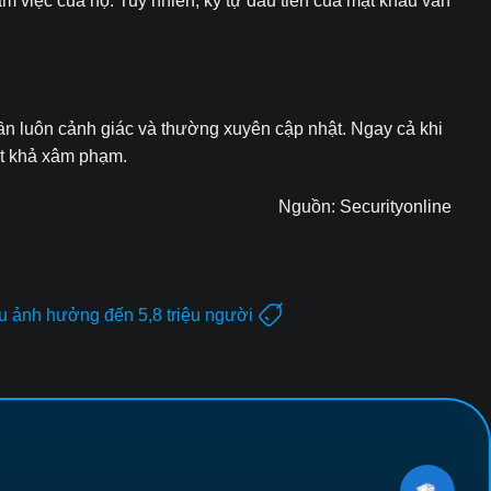
 việc của họ. Tuy nhiên, ký tự đầu tiên của mật khẩu vẫn
ần luôn cảnh giác và thường xuyên cập nhật. Ngay cả khi
ất khả xâm phạm.
Nguồn:
Securityonline
u ảnh hưởng đến 5,8 triệu người
GIẢI PHÁP