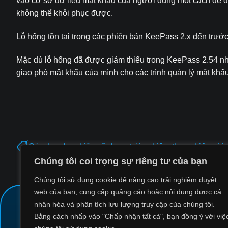
vào cơ sở dữ liệu mật khẩu của người dùng một cách dễ dà
không thể khôi phục được.
Lỗ hổng tồn tại trong các phiên bản KeePass 2.x đến trướ
Mặc dù lỗ hổng đã được giảm thiểu trong KeePass 2.54 nh
giao phó mật khẩu của mình cho các trình quản lý mật kh
Các doanh nghiệp sẽ được trải nghiệm thực chiến với 
Chúng tôi coi trọng sự riêng tư của bạn
Chúng tôi sử dụng cookie để nâng cao trải nghiệm duyệt
web của bạn, cung cấp quảng cáo hoặc nội dung được cá
nhân hóa và phân tích lưu lượng truy cập của chúng tôi.
Bằng cách nhấp vào "Chấp nhận tất cả", bạn đồng ý với việ