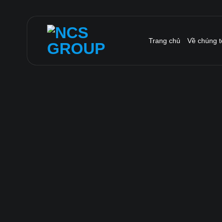
Bỏ
qua
nội
Trang chủ
Về chúng t
dung