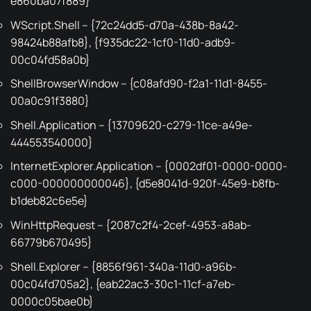
e860ba07f889}
WScript.Shell – {72c24dd5-d70a-438b-8a42-
98424b88afb8}, {f935dc22-1cf0-11d0-adb9-
00c04fd58a0b}
ShellBrowserWindow – {c08afd90-f2a1-11d1-8455-
00a0c91f3880}
Shell.Application – {13709620-c279-11ce-a49e-
444553540000}
InternetExplorer.Application – {0002df01-0000-0000-
c000-000000000046}, {d5e8041d-920f-45e9-b8fb-
b1deb82c6e5e}
WinHttpRequest – {2087c2f4-2cef-4953-a8ab-
66779b670495}
Shell.Explorer – {8856f961-340a-11d0-a96b-
00c04fd705a2}, {eab22ac3-30c1-11cf-a7eb-
0000c05bae0b}