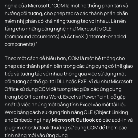
nghĩa của Microsoft, “COM là một hệ thống phân tán và
hướng đối tượng, cho phép tạo ra các thành phần phần
mềm nhị phân có khả năng tương tác với nhau. Là nền
tảng cho những công nghệ như Microsoft’s OLE
(compound documents) và ActiveX (Internet-enabled
components)”
Theo một cách dễ hiểu hơn, COM là một hệ thống cho
phép các thành phần bên trong các ứng dụng có thể giao
tiếp và tương tác với nhau thông qua việc sử dụng một
đối tượng có thể gọi tới DLL hoặc EXE. Ví dụ như Microsoft
Office sử dụng COM để tương tác giữa các ứng dụng
trong bộ Office như Word, Excel và PowerPoint, dễ gặp
nhất là việc nhúng một bảng tính Excel vào một tài liệu
Word bằng cách sử dụng tính năng OLE (Object Linking
and Embedding) hay
Microsoft Outlook có
các add-in và
plug-in cho Outlook thường sử dụng COM để thêm các
tính năng mới vào ứng dụng.