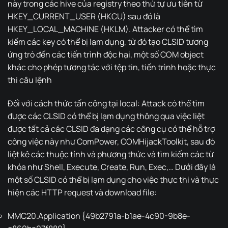
này trong các hive của registry theo thứ tự ưu tiên từ
HKEY_CURRENT_USER (HKCU) sau đó là
HKEY_LOCAL_MACHINE (HKLM). Attacker có thể tìm
kiếm các key có thể bị lạm dụng, từ đó tạo CLSID tương
ứng trỏ đến các tiến trình độc hại, một số COM object
khác cho phép tương tác với tệp tin, tiến trình hoặc thực
thi câu lệnh
Đối với cách thức tấn công tại local: Attack có thể tìm
được các CLSID có thể bị lạm dụng thông qua việc liệt
được tất cả các CLSID đa dạng các công cụ có thể hỗ trợ
công việc này như ComPower, COMHijackToolkit, sau đó
liệt kê các thuộc tính và phương thức và tìm kiếm các từ
khóa như Shell, Execute, Create, Run, Exec,… Dưới đây là
một số CLSID có thể bị lạm dụng cho việc thực thi và thực
hiện các HTTP request và download file:
MMC20.Application {49b2791a-b1ae-4c90-9b8e-