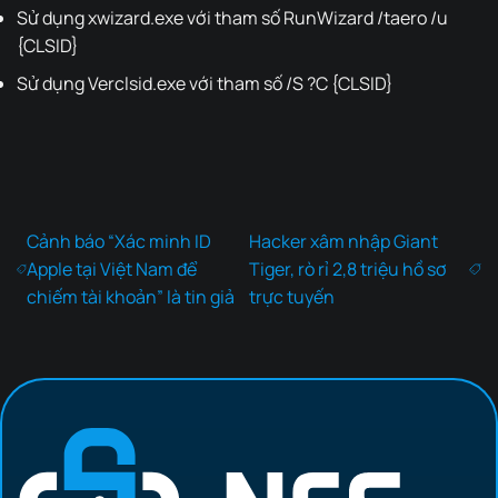
Sử dụng xwizard.exe với tham số RunWizard /taero /u
{CLSID}
Sử dụng Verclsid.exe với tham số /S ?C {CLSID}
Cảnh báo “Xác minh ID
Hacker xâm nhập Giant
Apple tại Việt Nam để
Tiger, rò rỉ 2,8 triệu hồ sơ
chiếm tài khoản” là tin giả
trực tuyến