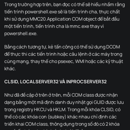
Trong trường hợp trên, bạn đọc có thể sẽ hiểu nhầm rằng
tiến trình powershell.exe sẽ là tiến trình cha, thực chất
khi sử dụng MMC20.Application COM object để bắt đầu
một tiến trình, tiến trình cha là mmc.exe thay vì
powershell.exe.
Bằng cách tương tự, kẻ tấn công có thể sử dụng DCOM
để thực thi các tiến trình hoặc câu lệnh ở các máy trong
cùng mạng, thay thế cho psexec, WMI hoặc các kỹ thuật
khác.
CLSID, LOCALSERVER32 VÀ INPROCSERVER32
Như đã đề cập ở trên ở trên, mỗi COM class được nhận
dạng bằng một mã định danh duy nhật gọi GUID được lưu
trong registry HKCU và HKLM. Trong mỗi khóa CLSID, có
thể có các khóa con (subkey) khác nhau chỉ định các
triển khai COM class, thông dụng trong số đó có 2 khóa