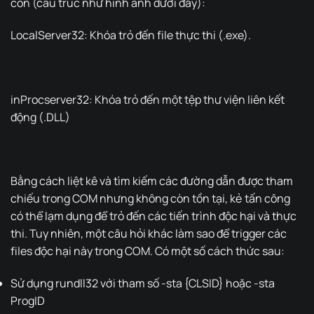
con (cấu trúc như hình ảnh dưới đây):
LocalServer32: Khóa trỏ đến file thực thi (.exe).
inProcserver32: Khóa trỏ đến một tệp thư viện liên kết
động (.DLL)
Bằng cách liệt kê và tìm kiếm các đường dẫn được tham
chiếu trong COM nhưng không còn tồn tại, kẻ tấn công
có thể lạm dụng để trỏ đến các tiến trình độc hại và thực
thi. Tuy nhiên, một câu hỏi khác làm sao để trigger các
files độc hại này trong COM. Có một số cách thức sau:
Sử dụng rundll32 với tham số -sta {CLSID} hoặc -sta
ProgID