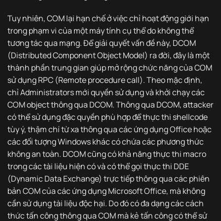
Tuy nhiên, COM lại hạn chế ở việc chỉ hoạt động giới hạn
trong phạm vi của một máy tính cụ thể do không thể
tương tác qua mạng. Để giải quyết vấn đề này, DCOM
(Distributed Component Object Model) ra đời, đây là một
thành phần trung gian giúp mở rộng chức năng của COM
sử dụng RPC (Remote procedure call). Theo mặc định,
chỉ Administrators mới quyền sử dụng và khởi chạy các
COM object thông qua DCOM. Thông qua DCOM, attacker
có thể sử dụng đặc quyền phù hợp để thực thi shellcode
tùy ý, thậm chí từ xa thông qua các ứng dụng Office hoặc
các đối tượng Windows khác có chứa các phương thức
không an toàn. DCOM cũng có khả năng thực thi macro
trong các tài liệu hiện có và có thể gọi thực thi DDE
(Dynamic Data Exchange) trực tiếp thông qua các phiên
bản COM của các ứng dụng Microsoft Office, mà không
cần sử dụng tài liệu độc hại. Do đó có đa dạng các cách
thức tấn công thông qua COM mà kẻ tấn công có thể sử