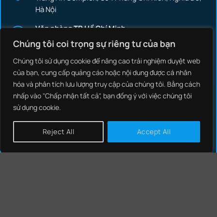
Hà Nội
Văn phòng TP.Hồ Chí Minh:
131 Trần Huy Liệu, Phường Phú Nhuận, Thành phố Hồ
Chúng tôi coi trọng sự riêng tư của bạn
Chí Minh
Chúng tôi sử dụng cookie để nâng cao trải nghiệm duyệt web
của bạn, cung cấp quảng cáo hoặc nội dung được cá nhân
hóa và phân tích lưu lượng truy cập của chúng tôi. Bằng cách
DỊCH VỤ
nhấp vào "Chấp nhận tất cả", bạn đồng ý với việc chúng tôi
sử dụng cookie.
SOC
NCSOC
Reject All
Accept All
PENETRATION TESTING
REDTEAM
MALWARE
COMPROMISE ASSESSMENT