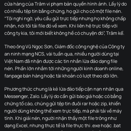
cửa hàng của Trâm vi phạm bản quyền hình ảnh. Lấy lý do
có nhiều tệp tin bằng chứng, họ gửi cho cô một file nén.
“Tôi nghi ngờ, yêu cầu gửi trực tiếp nhưng họ không chấp
nhận, nói tôi tải file đó về xem. Khi liên hệ trực tiếp với
công ty kia, tôi mới biết không hề có chuyện đó”, Trâm kể.
Theo ông Vũ Ngọc Sơn, Giám đốc công nghệ của Công ty
an ninh mạng NCS, vài tuần qua, nhiều người dùng tại
Việt Nam đã nhận được các tin nhắn lừa đảo dạng file
nén. Phần lớn nhắm tới những người kinh doanh online,
fanpage bán hàng hoặc tài khoản có lượt theo dõi lớn.
Phương thức chung là kẻ lừa đảo tiếp cận nạn nhân qua
Messenger, Zalo. Lấy lý do cần gửi báo giá hoặc có bằng
chứng tố cáo, chúng gửi tệp tin đuôi rar hoặc zip, khiến
người dùng không thể xem trực tiếp, mà phải tải về máy
tính. Khi giải nén, người nhận thấy một file trông như
dạng Excel, nhưng thực tế là file thực thi .exe hoặc .bat