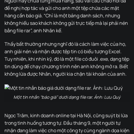
Người này chưa từng mua hàng, sau vài câu chào hỏi đã
đề nghị hợp tác và gửi cho anh một tệp chứa các mặt
hàng cần báo giá. “Chỉ là một bảng danh sách, nhưng
không hiểu sao khách không gửi trực tiếp mà lại phải nén
bằng file rar”, anh Nhân kể.
Thấy bất thường nhưng nghĩ đó là cách làm việc của họ,
anh giải nén và nhận được tệp tin có biểu tượng Excel.
Tuy nhiên, khi nhìn kỹ, đó là một file có đuôi .exe, dạng tệp
tin dùng để chạy chương trình nên anh không mở ra. Biết
không lừa được Nhân, người kia chặn tài khoản của anh.
Một tin nhắn “báo giá” dưới dạng file rar. Ảnh: Lưu Quý
Ngọc Trâm, kinh doanh online tại Hà Nội, cũng suýt bị lừa
trong tình huống tương tự. Đầu tháng 9, một người tự
nhận đang làm việc cho một công ty cùng ngành dọa kiện