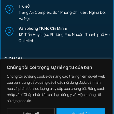
Trụ sở:
Tràng An Complex, Số 1 Phùng Chí Kiên, Nghĩa Đô,
Hà Nội
Văn phòng TP.Hồ Chí Minh:
131 Trần Huy Liệu, Phường Phú Nhuận, Thành phố Hồ
Chí Minh
DỊCH VỤ
Chúng tôi coi trọng sự riêng tư của bạn
SOC
Chúng tôi sử dụng cookie để nâng cao trải nghiệm duyệt web
NCSOC
của bạn, cung cấp quảng cáo hoặc nội dung được cá nhân
hóa và phân tích lưu lượng truy cập của chúng tôi. Bằng cách
PENETRATION TESTING
nhấp vào "Chấp nhận tất cả", bạn đồng ý với việc chúng tôi
REDTEAM
sử dụng cookie.
MALWARE
Reject All
Accept All