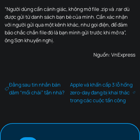
“Người dùng cần cảnh giác, không mở file .zip và .rar dù
được gửi từ danh sách bạn bè của mình. Cần xác nhận
với người gửi qua một kênh khác, như gọi điện, để đảm
bảo chắc chắn file đó là bạn mình gửi trước khi mở ra”,
ông Sơn khuyến nghị.
Nguồn:
VnExpress
Đằng sau tin nhắn bán
Apple vá khẩn cấp 3 lỗ hổng
dâm “mồi chài” tận nhà?
zero-day đang bị khai thác
trong các cuộc tấn công