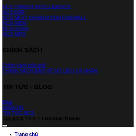
NCS THREAT INTELLIGENCE
NCS EDR
NCS NEXT GENERATION FIREWALL
NCS SIEM
NCS SOAR
NCS NIPS
CHÍNH SÁCH
Chính sách bảo mật
CHÍNH SÁCH BẢO VỆ DỮ LIỆU CÁ NHÂN
TIN TỨC - BLOG
Blog
ĐIỂM TIN
TIN TỨC NCS
Copyright 2026 ©
Flatsome Theme
Trang chủ