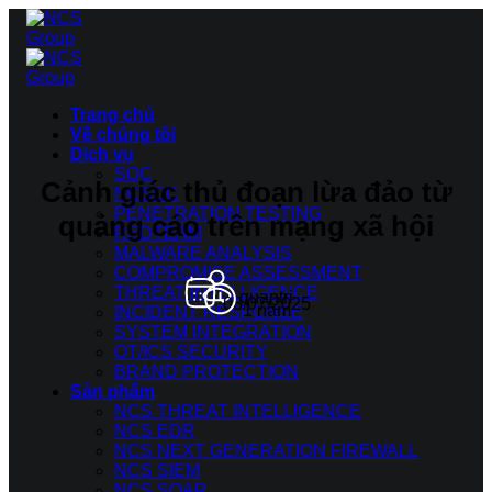
Bỏ
qua
nội
dung
Trang chủ
Về chúng tôi
Dịch vụ
SOC
Cảnh giác thủ đoạn lừa đảo từ
NCSOC
PENETRATION TESTING
quảng cáo trên mạng xã hội
REDTEAM
MALWARE ANALYSIS
COMPROMISE ASSESSMENT
THREAT INTELLIGENCE
quantri
08/07/2025
1 năm
INCIDENT RESPONSE
SYSTEM INTEGRATION
OT/ICS SECURITY
BRAND PROTECTION
Sản phẩm
NCS THREAT INTELLIGENCE
NCS EDR
NCS NEXT GENERATION FIREWALL
NCS SIEM
NCS SOAR