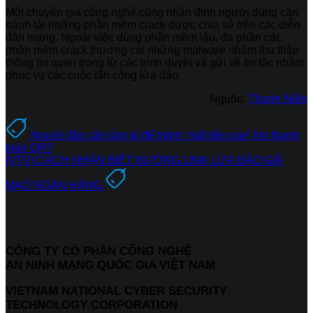
Một chuyên gia công nghệ cũng nhận định người dùng cần
tránh tải những phần mềm crack được chia sẻ trên các diễn
đàn mạng. Ngoài việc dùng phần mềm lậu, đa phần các
phần mềm crack thường cài những malware nhằm thu thập
thông tin quan trọng từ các trình duyệt và gửi về tin tặc nhằm
phục vụ các cuộc tấn công lừa đảo.
Nguồn:
Thanh Niên
Người dân cần làm gì để tránh ‘mất tiền oan’ khi thanh
toán QR?
[VTV] CÁCH NHẬN BIẾT ĐƯỜNG LINK LỪA ĐẢO GIẢ
MẠO NGÂN HÀNG
CÔNG TY CỔ PHẦN CÔNG NGHỆ
AN NINH MẠNG QUỐC GIA VIỆT NAM
VIETNAM NATIONAL CYBER SECURITY
TECHNOLOGY CORPORATION