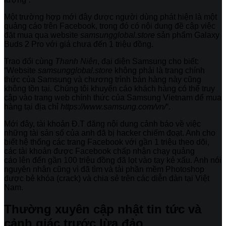
Một trường hợp mới đây được người dùng phát hiện là một
quảng cáo trên Facebook, trong đó có nội dung đề cập việc
đặt mua qua website
samsungglobal.store
sản phẩm Galaxy
Buds 2 Pro với giá chưa đến 1 triệu đồng.
Trao đổi cùng
Thanh Niên
, đại diện Samsung cho biết:
“Website
samsungglobal.store
không phải là trang chính
thức của Samsung và chương trình bán hàng này cũng
không tồn tại. Chúng tôi khuyến cáo khách hàng có thể truy
cập vào trang web chính thức của Samsung Vietnam để mua
hàng tại địa chỉ
https://www.samsung.com/vn/
“.
Mới đây, tài khoản Đ.T đăng nội dung cảnh báo về việc
những tài sản số của anh đã bị hacker chiếm đoạt. Anh cho
biết hệ thống các trang Facebook với gần 1 triệu theo dõi,
các tài khoản được Facebook chấp nhận chạy quảng
cáo lên đến gần 100 triệu đồng đã lọt vào tay kẻ xấu. Anh nói
nguyên nhân cũng vì đã tìm và tải phần mềm Photoshop
được bẻ khóa (crack) và chia sẻ trên các diễn đàn tại Việt
Nam.
Thường xuyên cập nhật tin tức và
cảnh giác trước lừa đảo