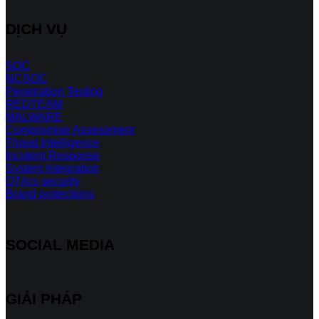
DỊCH VỤ
SOC
NCSOC
Penetration Testing
REDTEAM
MALWARE
Compromise Assessment
Threat Intelligence
Incident Response
System Integration
OT/ics security
Brand protections
SOCIAL MEDIA
GIẢI PHÁP