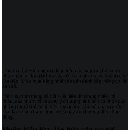
[Thanh niên] Hiện người dùng trên các mạng xã hội cũng
như nhắn tin đang bị bủa vây bởi các cuộc gọi và quảng cáo
lừa đảo, từ dụ mua hàng nhái cho đến đánh cắp thông tin, tài
sản số.
Hiện nay trên mạng xã hội xuất hiện tình trạng nhiều cá
nhân, các nhóm, tổ chức tự ý sử dụng hình ảnh cá nhân của
những người nổi tiếng để chạy quảng cáo, bán hàng nhằm
lừa đảo khách hàng, trục lợi và gây ảnh hưởng đến cộng
đồng.
Muôn kiểu lừa đảo bủa vây người