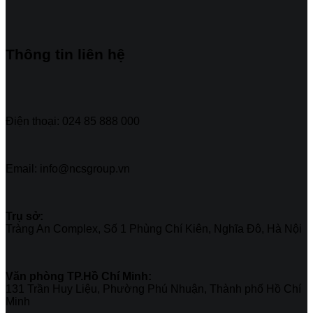
Thông tin liên hệ
Điện thoại: 024 85 888 000
Email: info@ncsgroup.vn
Trụ sở:
Tràng An Complex, Số 1 Phùng Chí Kiên, Nghĩa Đô, Hà Nội
Văn phòng TP.Hồ Chí Minh:
131 Trần Huy Liệu, Phường Phú Nhuận, Thành phố Hồ Chí
Minh