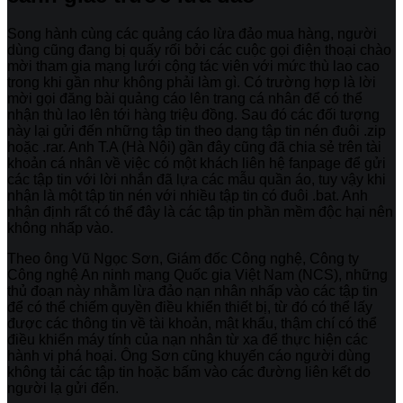
Song hành cùng các quảng cáo lừa đảo mua hàng, người
dùng cũng đang bị quấy rối bởi các cuộc gọi điện thoại chào
mời tham gia mạng lưới cộng tác viên với mức thù lao cao
trong khi gần như không phải làm gì. Có trường hợp là lời
mời gọi đăng bài quảng cáo lên trang cá nhân để có thể
nhận thù lao lên tới hàng triệu đồng. Sau đó các đối tượng
này lại gửi đến những tập tin theo dạng tập tin nén đuôi .zip
hoặc .rar. Anh T.A (Hà Nội) gần đây cũng đã chia sẻ trên tài
khoản cá nhân về việc có một khách liên hệ fanpage để gửi
các tập tin với lời nhắn đã lựa các mẫu quần áo, tuy vậy khi
nhận là một tập tin nén với nhiều tập tin có đuôi .bat. Anh
nhận định rất có thể đây là các tập tin phần mềm độc hại nên
không nhấp vào.
Theo ông Vũ Ngọc Sơn, Giám đốc Công nghệ, Công ty
Công nghệ An ninh mạng Quốc gia Việt Nam (NCS), những
thủ đoạn này nhằm lừa đảo nạn nhân nhấp vào các tập tin
để có thể chiếm quyền điều khiển thiết bị, từ đó có thể lấy
được các thông tin về tài khoản, mật khẩu, thậm chí có thể
điều khiển máy tính của nạn nhân từ xa để thực hiện các
hành vi phá hoại. Ông Sơn cũng khuyến cáo người dùng
không tải các tập tin hoặc bấm vào các đường liên kết do
người lạ gửi đến.