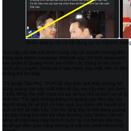
Nhiều quảng cáo có nội dung sai sự thật trên mạn
Truy cập vào liên kết được cung cấp sẽ chuyển hướng đến
trang web
daikin.company
. Website này cho biết showroom
sản phẩm ở Quảng Ninh, tuy nhiên các thông tin về chính
sách vận chuyển, chính sách bảo hành, bảo mật, liên hệ đều
không thể tìm thấy.
T.N (quận Tân Phú, TP.HCM) cho biết, anh thấy những nội
dung quảng cáo này xuất hiện rất lâu, tuy vậy mức giá dưới
1 triệu đồng cho một robot hút bụi và lau nhà là thực sự vô lý.
Anh nói: “Tôi nghĩ những thông tin quảng cáo như vậy với
người dùng trẻ sẽ khó có hiệu quả, tuy nhiên với người lớn
tuổi có thể sẽ mắc bẫy. Tôi cho rằng đây là một dạng quảng
cáo bán hàng lừa đảo khi nhái thương hiệu Daikin vốn nổi
tiếng về mặt hàng máy lạnh ở nước ta. Có thể khi đặt mua
họ sẽ gọi điện giao hàng nhưng là một sản phẩm kém chất
lượng”.