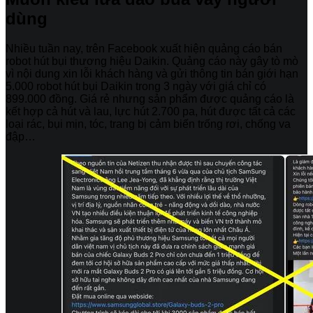
dùng
Nhiều tuần nay, trên Facebook xuất hiện quảng cáo bán
robot hút bụi thương hiệu Daikin. Quảng cáo này gây tò mò
vì nội dung xin lỗi khách hàng và gửi thông tin bán giới hạn
5.000 robot hút bụi Daikin trong 3 ngày với giá chỉ có
899.000 đồng. Giá rẻ nhưng sản phẩm được quảng cáo là
kết hợp cả hút và lau, lực hút 2.700 pa, hút được tất cả các
loại rác, bụi mịn, tóc, trang bị cảm biến trống rơi, chống va
đập…