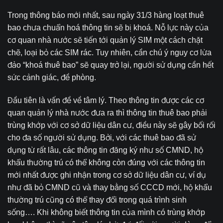
Trong thông báo mới nhất, sau ngày 31/3 hàng loạt thuê
bao chưa chuẩn hoá thông tin sẽ bị khoá. Nỗ lực này của
cơ quan nhà nước sẽ tiến tới quản lý SIM một cách chặt
chẽ, loại bỏ các SIM rác. Tuy nhiên, cần chú ý nguy cơ lừa
đảo “khoá thuê bao” sẽ quay trở lại, người sử dụng cần hết
sức cảnh giác, đề phòng.
Đầu tiên là vấn đề về tâm lý. Theo thông tin được các cơ
quan quản lý nhà nước đưa ra thì thông tin thuê bao phải
trùng khớp với cơ sở dữ liệu dân cư, điều này sẽ gây bối rối
cho đa số người sử dụng. Bởi, với các thuê bao đã sử
dụng từ rất lâu, các thông tin đăng ký như số CMND, hộ
khẩu thường trú có thể không còn đúng với các thông tin
mới nhất được ghi nhận trong cơ sở dữ liệu dân cư, ví dụ
như đã bỏ CMND cũ và thay bằng số CCCD mới, hộ khẩu
thường trú cũng có thể thay đổi trong quá trình sinh
sống…. Khi không biết thông tin của mình có trùng khớp