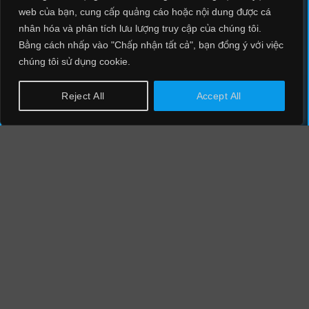
REDTEAM
web của bạn, cung cấp quảng cáo hoặc nội dung được cá
nhân hóa và phân tích lưu lượng truy cập của chúng tôi.
MALWARE
Bằng cách nhấp vào "Chấp nhận tất cả", bạn đồng ý với việc
COMPROMISE ASSESSMENT
chúng tôi sử dụng cookie.
THREAT INTELLIGENCE
Reject All
Accept All
INCIDENT RESPONSE
SYSTEM INTEGRATION
OT/ICS SECURITY
BRAND PROTECTIONS
SOCIAL MEDIA