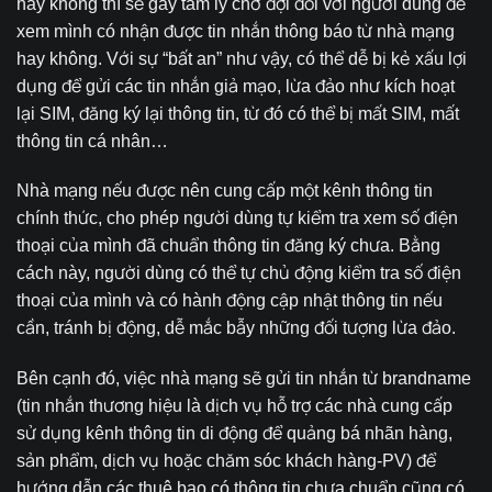
hay không thì sẽ gây tâm lý chờ đợi đối với người dùng để
xem mình có nhận được tin nhắn thông báo từ nhà mạng
hay không. Với sự “bất an” như vậy, có thể dễ bị kẻ xấu lợi
dụng để gửi các tin nhắn giả mạo, lừa đảo như kích hoạt
lại SIM, đăng ký lại thông tin, từ đó có thể bị mất SIM, mất
thông tin cá nhân…
Nhà mạng nếu được nên cung cấp một kênh thông tin
chính thức, cho phép người dùng tự kiểm tra xem số điện
thoại của mình đã chuẩn thông tin đăng ký chưa. Bằng
cách này, người dùng có thể tự chủ động kiểm tra số điện
thoại của mình và có hành động cập nhật thông tin nếu
cần, tránh bị động, dễ mắc bẫy những đối tượng lừa đảo.
Bên cạnh đó, việc nhà mạng sẽ gửi tin nhắn từ brandname
(tin nhắn thương hiệu là dịch vụ hỗ trợ các nhà cung cấp
sử dụng kênh thông tin di động để quảng bá nhãn hàng,
sản phẩm, dịch vụ hoặc chăm sóc khách hàng-PV) để
hướng dẫn các thuê bao có thông tin chưa chuẩn cũng có