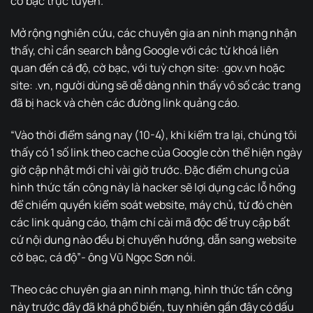
cờ bạc trực tuyến.
Mở rộng nghiên cứu, các chuyên gia an ninh mạng nhận
thấy, chỉ cần search bằng Google với các từ khoá liên
quan đến cá độ, cờ bạc, với tuỳ chọn site: .gov.vn hoặc
site: .vn, người dùng sẽ dễ dàng nhìn thấy vô số các trang
đã bị hack và chèn các đường link quảng cáo.
“Vào thời điểm sáng nay (10-4), khi kiểm tra lại, chúng tôi
thấy có 1 số link theo cache của Google còn thể hiện ngày
giờ cập nhật mới chỉ vài giờ trước. Đặc điểm chung của
hình thức tấn công này là hacker sẽ lợi dụng các lỗ hổng
để chiếm quyền kiểm soát website, máy chủ, từ đó chèn
các link quảng cáo, thậm chí cài mã độc để truy cập bất
cứ nội dung nào đều bị chuyển hướng, dẫn sang website
cờ bạc, cá độ”- ông Vũ Ngọc Sơn nói.
Theo các chuyên gia an ninh mạng, hình thức tấn công
này trước đây đã khá phổ biến, tuy nhiên gần đây có dấu