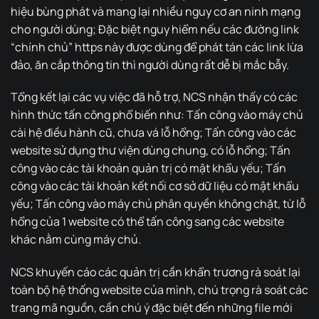
hiệu bùng phát và mang lại nhiều nguy cơ an ninh mạng
cho người dùng; Đặc biệt nguy hiểm nếu các đường link
“chính chủ” https này được dùng để phát tán các link lừa
đảo, ăn cắp thông tin thì người dùng rất dễ bị mắc bẫy.
Tổng kết lại các vụ việc đã hỗ trợ, NCS nhận thấy có các
hình thức tấn công phổ biến như: Tấn công vào máy chủ
cài hệ điều hành cũ, chưa vá lỗ hổng; Tấn công vào các
website sử dụng thư viện dùng chung, có lỗ hổng; Tấn
công vào các tài khoản quản trị có mật khẩu yếu; Tấn
công vào các tài khoản kết nối cơ sở dữ liệu có mật khẩu
yếu; Tấn công vào máy chủ phân quyền không chặt, từ lỗ
hổng của 1 website có thể tấn công sang các website
khác nằm cùng máy chủ.
NCS khuyến cáo các quản trị cần khẩn trương rà soát lại
toàn bộ hệ thống website của mình, chú trọng rà soát các
trang mã nguồn, cần chú ý đặc biệt đến những file mới