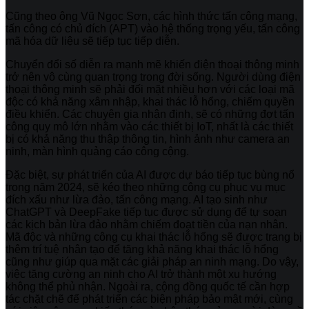
Cũng theo ông Vũ Ngọc Sơn, các hình thức tấn công mạng,
tấn công có chủ đích (APT) vào hệ thống trọng yếu, tấn công
mã hóa dữ liệu sẽ tiếp tục tiếp diễn.
Chuyển đổi số diễn ra mạnh mẽ khiến điện thoại thông minh
trở nên vô cùng quan trọng trong đời sống. Người dùng điện
thoại thông minh sẽ phải đối mặt nhiều hơn với các loại mã
độc có khả năng xâm nhập, khai thác lỗ hổng, chiếm quyền
điều khiển. Các chuyên gia nhận định, sẽ có những đợt tấn
công quy mô lớn nhằm vào các thiết bị IoT, nhất là các thiết
bị có khả năng thu thập thông tin, hình ảnh như camera an
ninh, màn hình quảng cáo công cộng.
Đặc biệt, sự phát triển của AI được dự báo tiếp tục bùng nổ
trong năm 2024, sẽ kéo theo những công cụ phục vụ mục
đích xấu như lừa đảo, tấn công mạng. AI tạo sinh như
ChatGPT và DeepFake tiếp tục được sử dụng để tự soạn
các kịch bản lừa đảo nhằm chiếm đoạt tiền của nạn nhân.
Mã độc và những công cụ khai thác lỗ hổng sẽ được trang bị
thêm trí tuệ nhân tạo để tăng khả năng khai thác lỗ hổng
cũng như giúp qua mặt các giải pháp an ninh mạng. Do vậy,
việc tăng cường an ninh cho AI trở thành một xu hướng
không thể phủ nhận. Ngoài ra, cộng đồng quốc tế cần hợp
tác chặt chẽ để phát triển các biện pháp bảo mật mới, cùng