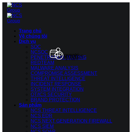
Bỏ
qua
nội
dung
Trang chủ
Về chúng tôi
Dịch vụ
SOC
NCSOC
quantri
08/07/2025
PENETRATION TESTING
1 năm
REDTEAM
MALWARE ANALYSIS
COMPROMISE ASSESSMENT
THREAT INTELLIGENCE
INCIDENT RESPONSE
SYSTEM INTEGRATION
OT/ICS SECURITY
BRAND PROTECTION
Sản phẩm
NCS THREAT INTELLIGENCE
NCS EDR
NCS NEXT GENERATION FIREWALL
NCS SIEM
NCS SOAR