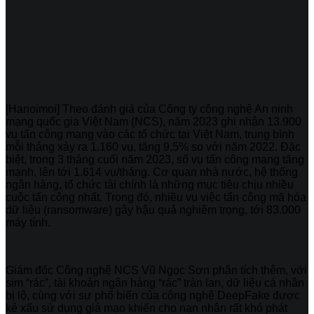
[Hanoimoi] Theo đánh giá của Công ty công nghệ An ninh
mạng quốc gia Việt Nam (NCS), năm 2023 ghi nhận 13.900
vụ tấn công mạng vào các tổ chức tại Việt Nam, trung bình
mỗi tháng xảy ra 1.160 vụ, tăng 9,5% so với năm 2022. Đặc
biệt, trong 3 tháng cuối năm 2023, số vụ tấn công mạng tăng
mạnh, lên tới 1.614 vụ/tháng. Cơ quan nhà nước, hệ thống
ngân hàng, tổ chức tài chính là những mục tiêu chịu nhiều
cuộc tấn công nhất. Trong đó, nhiều vụ việc tấn công mã hóa
dữ liệu (ransomware) gây hậu quả nghiêm trọng, tới 83.000
máy tính.
Giám đốc Công nghệ NCS Vũ Ngọc Sơn phân tích thêm, với
sim “rác”, tài khoản ngân hàng “rác” tràn lan, dữ liệu cá nhân
bị lộ, cùng với sự phổ biến của công nghệ DeepFake được
kẻ xấu sử dụng giả mạo khiến cho nạn nhân rất khó phát