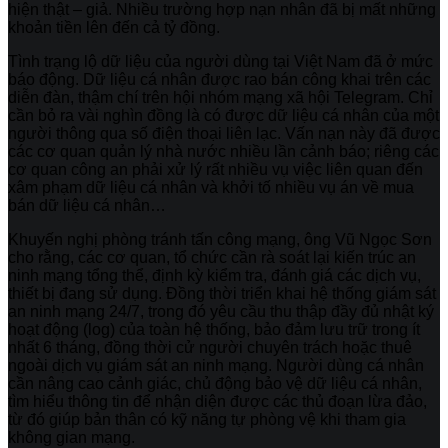
hiện thật – giả. Nhiều trường hợp nạn nhân đã bị mất những
khoản tiền lên đến cả tỷ đồng.
Tình trạng lộ dữ liệu của người dùng tại Việt Nam đã ở mức
báo động. Dữ liệu cá nhân được rao bán công khai trên các
diễn đàn, thậm chí trên hội nhóm mạng xã hội Telegram. Chỉ
cần bỏ ra vài nghìn đồng là có được dữ liệu cá nhân của một
người thông qua số điện thoại liên lạc. Vấn nạn này đã được
các cơ quan quản lý nhà nước nhiều lần cảnh báo; riêng các
cơ quan công an phải xử lý rất nhiều vụ việc liên quan đến
xâm phạm dữ liệu cá nhân và khởi tố nhiều vụ án về mua
bán dữ liệu cá nhân…
Khuyến nghị phòng tránh tấn công mạng, ông Vũ Ngọc Sơn
cho rằng, các cơ quan, tổ chức cần rà soát lại kiến trúc an
ninh mạng tổng thể, định kỳ kiểm tra, đánh giá các dịch vụ,
thiết bị đang sử dụng. Đồng thời triển khai hệ thống giám sát
an ninh mạng 24/7, trong đó yêu cầu thu thập đầy đủ nhật ký
hoạt động (log) của toàn hệ thống, bảo đảm lưu trữ trong ít
nhất 6 tháng, đồng thời cử người chuyên trách hoặc thuê
ngoài dịch vụ giám sát an ninh mạng. Người dùng cá nhân
cần nâng cao cảnh giác, chủ động bảo vệ dữ liệu cá nhân,
tìm hiểu thông tin để nhận diện được các thủ đoạn lừa đảo,
từ đó giúp bản thân có kỹ năng tự phòng vệ khi tham gia
không gian mạng.