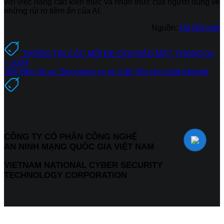
với việc nâng cao kiến thức và nhận thức của người dùng về
những rủi ro tiềm ẩn của AI.
Nguồn:
Hà Nội mới
THÔNG TIN CÁC MỐI ĐE DỌA BẢO MẬT THÁNG 01
– 2024
164 triệu hồ sơ Zing trong vụ rò rỉ dữ liệu lớn nhất Internet
CÔNG TY CỔ PHẦN CÔNG NGHỆ
AN NINH MẠNG QUỐC GIA VIỆT NAM
VIETNAM NATIONAL CYBER SECURITY
TECHNOLOGY CORPORATION
Thông tin liên hệ